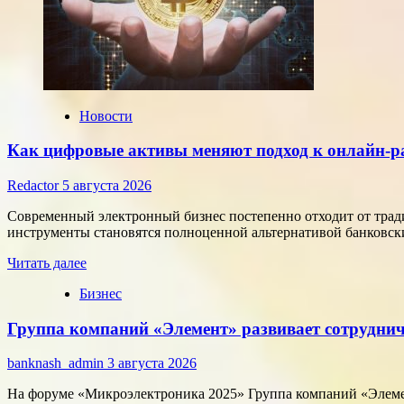
Новости
Как цифровые активы меняют подход к онлайн-р
Redactor
5 августа 2026
Современный электронный бизнес постепенно отходит от тра
инструменты становятся полноценной альтернативой банковски
Прочитать
Читать далее
больше
Бизнес
о
Как
Группа компаний «Элемент» развивает сотруднич
цифровые
активы
меняют
banknash_admin
3 августа 2026
подход
к
На форуме «Микроэлектроника 2025» Группа компаний «Элемен