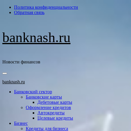
Перейти
Политика конфиденциальности
к
Обратная связь
содержимому
banknash.ru
Новости финансов
Основное
меню
banknash.ru
Банковский сектор
Банковские карты
Дебетовые карты
Оформление кредитов
Автокредиты
Целевые кредиты
Бизнес
Кредиты для бизнеса