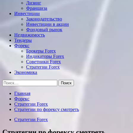
Лизинг
Франшиза
Инвестиции
Законодательство
Инвестиции в акции
Фондовый рынок
Недвижимость
Тендеры
Форекс
Брокеры Forex
Индикаторы Forex
Советники Forex
Стратегии Forex
Экономика
Найти:
Главная
Форекс
Стратегии Forex
Стратегии по форексу смотреть
Стратегии Forex
Стратегии по форексу смотреть