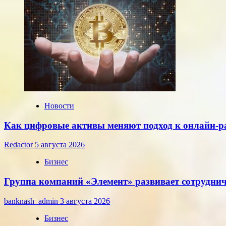
и
евро,
установленные
ЦБ
РФ
на
среду,
22
июля
2026
года
Новости
Как цифровые активы меняют подход к онлайн-р
Redactor
5 августа 2026
Бизнес
Группа компаний «Элемент» развивает сотруднич
banknash_admin
3 августа 2026
Бизнес