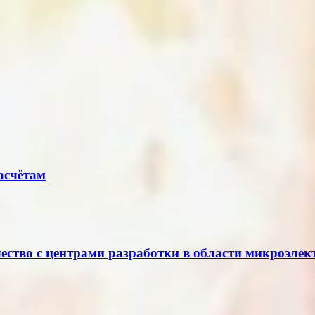
асчётам
ество с центрами разработки в области микроэле