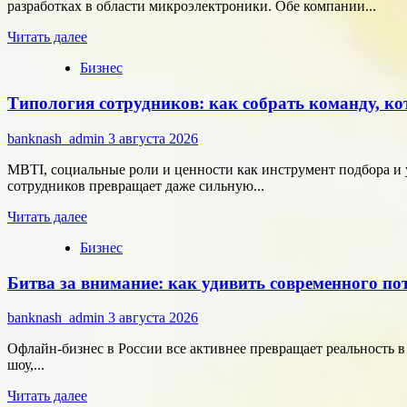
онлайн-
разработках в области микроэлектроники. Обе компании...
расчётам
Прочитать
Читать далее
больше
Бизнес
о
Группа
Типология сотрудников: как собрать команду, ко
компаний
«Элемент»
развивает
banknash_admin
3 августа 2026
сотрудничество
с
MBTI, социальные роли и ценности как инструмент подбора и 
центрами
сотрудников превращает даже сильную...
разработки
Прочитать
в
Читать далее
больше
области
Бизнес
о
микроэлектроники
Типология
Битва за внимание: как удивить современного п
сотрудников:
как
собрать
banknash_admin
3 августа 2026
команду,
которая
Офлайн-бизнес в России все активнее превращает реальность 
работает
шоу,...
на
Прочитать
результат
Читать далее