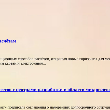
асчётам
диционных способов расчётов, открывая новые горизонты для м
м картам и электронным...
ество с центрами разработки в области микроэле
т» подписала соглашения о намерениях долгосрочного сотрудн