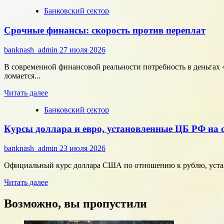
больше
Банковский сектор
о
Битва
Срочные финансы: скорость против переплат
за
внимание:
как
banknash_admin
27 июля 2026
удивить
современного
В современной финансовой реальности потребность в деньгах «
потребителя
ломается...
с
Прочитать
помощью
Читать далее
больше
цифровых
Банковский сектор
о
технологий
Срочные
Курсы доллара и евро, установленные ЦБ РФ на с
финансы:
скорость
против
banknash_admin
23 июля 2026
переплат
Официальный курс доллара США по отношению к рублю, установ
Прочитать
Читать далее
больше
о
Возможно, вы пропустили
Курсы
доллара