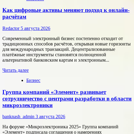
Как цифровые активы меняют подход к онлайн-
расчётам
Redactor
5 августа 2026
Современный электронный бизнес постепенно отходит от
традиционных способов расчётов, открывая новые горизонты
для международных транзакций. Децентрализованные
платёжные инструменты становятся полноценной
альтернативой банковским картам и электронным...
Прочитать
Читать далее
больше
Бизнес
о
Как
Группа компаний «Элемент» развивает
цифровые
активы
сотрудничество с центрами разработки в области
меняют
микроэлектроники
подход
к
banknash_admin
3 августа 2026
онлайн-
расчётам
На форуме «Микроэлектроника 2025» Группа компаний
«Элемент» подписала соглашения о намерениях