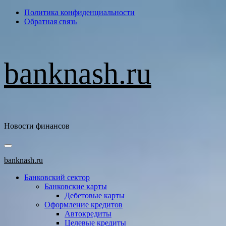
Перейти
Политика конфиденциальности
к
Обратная связь
содержимому
banknash.ru
Новости финансов
Основное
меню
banknash.ru
Банковский сектор
Банковские карты
Дебетовые карты
Оформление кредитов
Автокредиты
Целевые кредиты