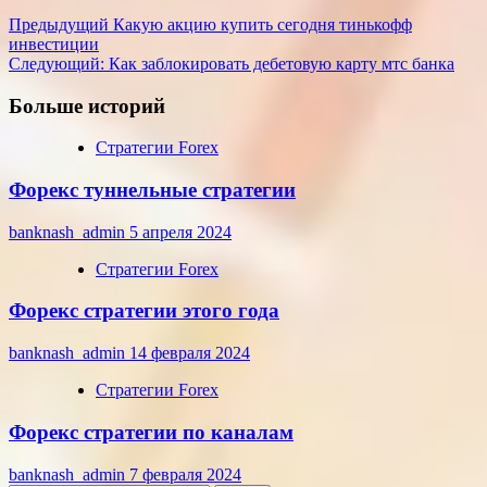
Навигация
Предыдущий
Какую акцию купить сегодня тинькофф
инвестиции
записи
Следующий:
Как заблокировать дебетовую карту мтс банка
Больше историй
Стратегии Forex
Форекс туннельные стратегии
banknash_admin
5 апреля 2024
Стратегии Forex
Форекс стратегии этого года
banknash_admin
14 февраля 2024
Стратегии Forex
Форекс стратегии по каналам
banknash_admin
7 февраля 2024