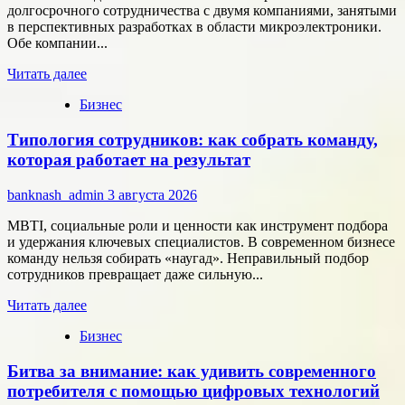
долгосрочного сотрудничества с двумя компаниями, занятыми
в перспективных разработках в области микроэлектроники.
Обе компании...
Прочитать
Читать далее
больше
Бизнес
о
Группа
Типология сотрудников: как собрать команду,
компаний
«Элемент»
которая работает на результат
развивает
сотрудничество
banknash_admin
3 августа 2026
с
центрами
MBTI, социальные роли и ценности как инструмент подбора
разработки
и удержания ключевых специалистов. В современном бизнесе
в
команду нельзя собирать «наугад». Неправильный подбор
области
сотрудников превращает даже сильную...
микроэлектроники
Прочитать
Читать далее
больше
Бизнес
о
Типология
Битва за внимание: как удивить современного
сотрудников:
как
потребителя с помощью цифровых технологий
собрать