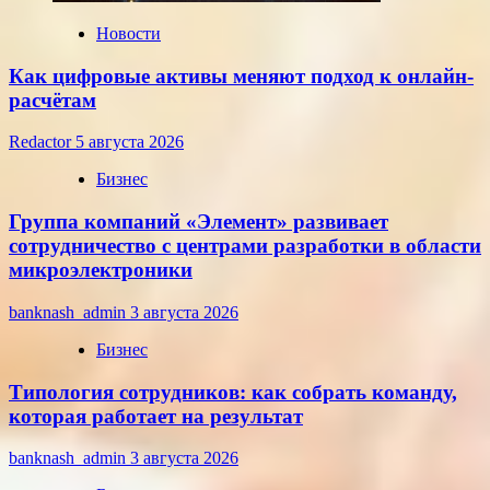
года
Новости
Как цифровые активы меняют подход к онлайн-
расчётам
Redactor
5 августа 2026
Бизнес
Группа компаний «Элемент» развивает
сотрудничество с центрами разработки в области
микроэлектроники
banknash_admin
3 августа 2026
Бизнес
Типология сотрудников: как собрать команду,
которая работает на результат
banknash_admin
3 августа 2026