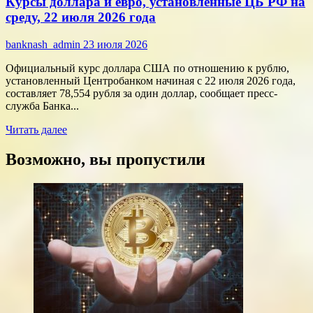
Курсы доллара и евро, установленные ЦБ РФ на
финансы:
скорость
среду, 22 июля 2026 года
против
переплат
banknash_admin
23 июля 2026
Официальный курс доллара США по отношению к рублю,
установленный Центробанком начиная с 22 июля 2026 года,
составляет 78,554 рубля за один доллар, сообщает пресс-
служба Банка...
Прочитать
Читать далее
больше
о
Возможно, вы пропустили
Курсы
доллара
и
евро,
установленные
ЦБ
РФ
на
среду,
22
июля
2026