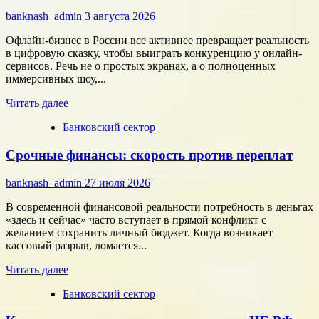
команду,
banknash_admin
3 августа 2026
которая
работает
Офлайн-бизнес в России все активнее превращает реальность
на
в цифровую сказку, чтобы выиграть конкуренцию у онлайн-
результат
сервисов. Речь не о простых экранах, а о полноценных
иммерсивных шоу,...
Прочитать
Читать далее
больше
Банковский сектор
о
Битва
Срочные финансы: скорость против переплат
за
внимание:
как
banknash_admin
27 июля 2026
удивить
современного
В современной финансовой реальности потребность в деньгах
потребителя
«здесь и сейчас» часто вступает в прямой конфликт с
с
желанием сохранить личный бюджет. Когда возникает
помощью
кассовый разрыв, ломается...
цифровых
Прочитать
технологий
Читать далее
больше
Банковский сектор
о
Срочные