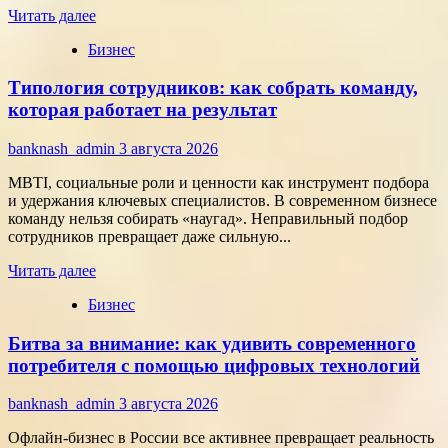
Прочитать
Читать далее
больше
Бизнес
о
Группа
Типология сотрудников: как собрать команду,
компаний
«Элемент»
которая работает на результат
развивает
сотрудничество
banknash_admin
3 августа 2026
с
центрами
MBTI, социальные роли и ценности как инструмент подбора
разработки
и удержания ключевых специалистов. В современном бизнесе
в
команду нельзя собирать «наугад». Неправильный подбор
области
сотрудников превращает даже сильную...
микроэлектроники
Прочитать
Читать далее
больше
Бизнес
о
Типология
Битва за внимание: как удивить современного
сотрудников:
как
потребителя с помощью цифровых технологий
собрать
команду,
banknash_admin
3 августа 2026
которая
работает
Офлайн-бизнес в России все активнее превращает реальность