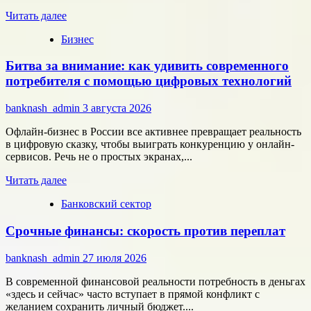
микроэлектроники
Прочитать
Читать далее
больше
Бизнес
о
Типология
Битва за внимание: как удивить современного
сотрудников:
как
потребителя с помощью цифровых технологий
собрать
команду,
banknash_admin
3 августа 2026
которая
работает
Офлайн-бизнес в России все активнее превращает реальность
на
в цифровую сказку, чтобы выиграть конкуренцию у онлайн-
результат
сервисов. Речь не о простых экранах,...
Прочитать
Читать далее
больше
Банковский сектор
о
Битва
Срочные финансы: скорость против переплат
за
внимание:
как
banknash_admin
27 июля 2026
удивить
современного
В современной финансовой реальности потребность в деньгах
потребителя
«здесь и сейчас» часто вступает в прямой конфликт с
с
желанием сохранить личный бюджет....