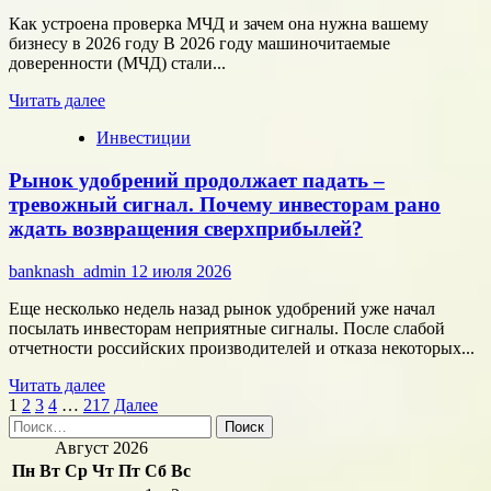
Как устроена проверка МЧД и зачем она нужна вашему
бизнесу в 2026 году В 2026 году машиночитаемые
доверенности (МЧД) стали...
Прочитать
Читать далее
больше
Инвестиции
о
Как
Рынок удобрений продолжает падать –
устроена
проверка
тревожный сигнал. Почему инвесторам рано
МЧД
ждать возвращения сверхприбылей?
и
зачем
banknash_admin
12 июля 2026
она
нужна
Еще несколько недель назад рынок удобрений уже начал
вашему
посылать инвесторам неприятные сигналы. После слабой
бизнесу
отчетности российских производителей и отказа некоторых...
в
2026
Прочитать
Читать далее
году
Пагинация
больше
1
2
3
4
…
217
Далее
Найти:
о
записей
Рынок
Август 2026
удобрений
Пн
Вт
Ср
Чт
Пт
Сб
Вс
продолжает