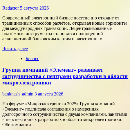
Redactor
5 августа 2026
Современный электронный бизнес постепенно отходит от
традиционных способов расчётов, открывая новые горизонты
для международных транзакций. Децентрализованные
платёжные инструменты становятся полноценной
альтернативой банковским картам и электронным...
Прочитать
Читать далее
больше
Бизнес
о
Как
Группа компаний «Элемент» развивает
цифровые
активы
сотрудничество с центрами разработки в области
меняют
микроэлектроники
подход
к
banknash_admin
3 августа 2026
онлайн-
расчётам
На форуме «Микроэлектроника 2025» Группа компаний
«Элемент» подписала соглашения о намерениях
долгосрочного сотрудничества с двумя компаниями, занятыми
в перспективных разработках в области микроэлектроники.
Обе компании...