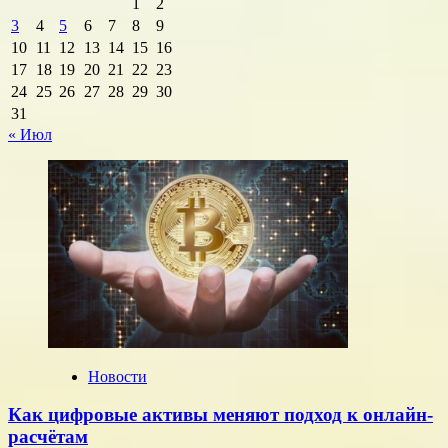
1
2
падать
3
4
5
6
7
8
9
–
тревожный
10
11
12
13
14
15
16
сигнал.
17
18
19
20
21
22
23
Почему
24
25
26
27
28
29
30
инвесторам
31
рано
« Июл
ждать
возвращения
сверхприбылей?
Новости
Как цифровые активы меняют подход к онлайн-
расчётам