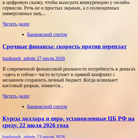
на
в цифровую сказку, чтобы выиграть конкуренцию у онлайн-
результат
сервисов. Речь не о простых экранах, а о полноценных
иммерсивных шоу,...
Прочитать
Читать далее
больше
Банковский сектор
о
Битва
Срочные финансы: скорость против переплат
за
внимание:
как
banknash_admin
27 июля 2026
удивить
современного
В современной финансовой реальности потребность в деньгах
потребителя
«здесь и сейчас» часто вступает в прямой конфликт с
с
желанием сохранить личный бюджет. Когда возникает
помощью
кассовый разрыв, ломается...
цифровых
Прочитать
технологий
Читать далее
больше
Банковский сектор
о
Срочные
Курсы доллара и евро, установленные ЦБ РФ на
финансы:
скорость
среду, 22 июля 2026 года
против
переплат
banknash_admin
23 июля 2026