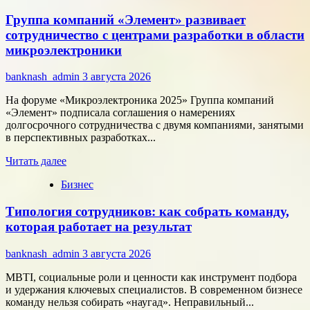
Как
Группа компаний «Элемент» развивает
цифровые
активы
сотрудничество с центрами разработки в области
меняют
микроэлектроники
подход
к
banknash_admin
3 августа 2026
онлайн-
расчётам
На форуме «Микроэлектроника 2025» Группа компаний
«Элемент» подписала соглашения о намерениях
долгосрочного сотрудничества с двумя компаниями, занятыми
в перспективных разработках...
Прочитать
Читать далее
больше
Бизнес
о
Группа
Типология сотрудников: как собрать команду,
компаний
«Элемент»
которая работает на результат
развивает
сотрудничество
banknash_admin
3 августа 2026
с
центрами
MBTI, социальные роли и ценности как инструмент подбора
разработки
и удержания ключевых специалистов. В современном бизнесе
в
команду нельзя собирать «наугад». Неправильный...
области