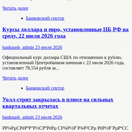
помощью
Прочитать
цифровых
Читать далее
больше
технологий
Банковский сектор
о
Срочные
Курсы доллара и евро, установленные ЦБ РФ на
финансы:
скорость
среду, 22 июля 2026 года
против
переплат
banknash_admin
23 июля 2026
Официальный курс доллара США по отношению к рублю,
установленный Центробанком начиная с 22 июля 2026 года,
составляет 78,554 рубля за...
Прочитать
Читать далее
больше
Банковский сектор
о
Курсы
Уолл-стрит закрылась в плюсе на сильных
доллара
и
квартальных отчетах
евро,
установленные
banknash_admin
23 июля 2026
ЦБ
РФ
РР¼РµСРёРºР°Р½СРºРёРµ СР¾Р½Р´Р¾Р²СРµ РёР½Р´РµРºСС
на