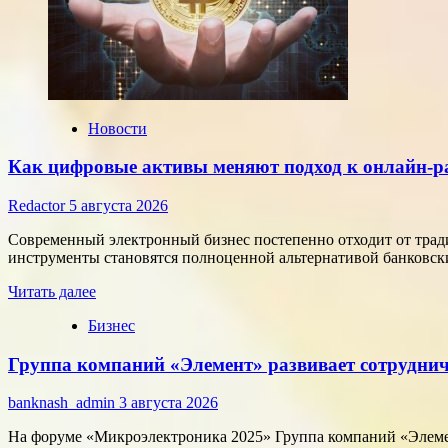
Новости
Как цифровые активы меняют подход к онлайн-р
Redactor
5 августа 2026
Современный электронный бизнес постепенно отходит от тра
инструменты становятся полноценной альтернативой банковски
Прочитать
Читать далее
больше
Бизнес
о
Как
Группа компаний «Элемент» развивает сотруднич
цифровые
активы
меняют
banknash_admin
3 августа 2026
подход
к
На форуме «Микроэлектроника 2025» Группа компаний «Элемен