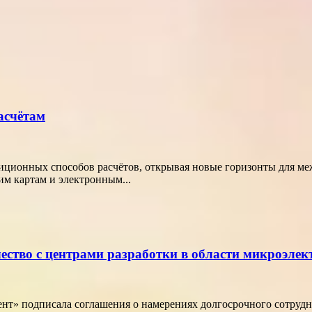
асчётам
диционных способов расчётов, открывая новые горизонты для м
м картам и электронным...
ество с центрами разработки в области микроэле
т» подписала соглашения о намерениях долгосрочного сотрудн