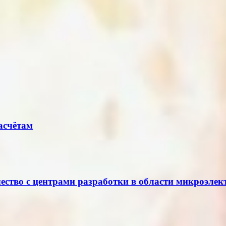
асчётам
ество с центрами разработки в области микроэле