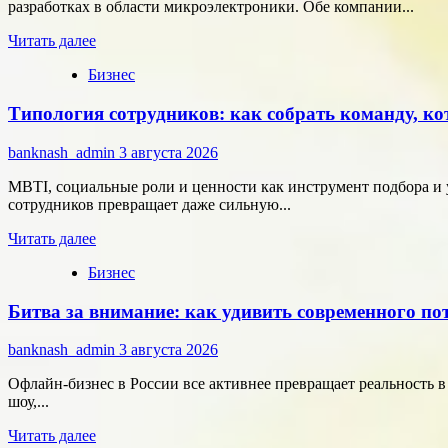
онлайн-
разработках в области микроэлектроники. Обе компании...
расчётам
Прочитать
Читать далее
больше
Бизнес
о
Группа
Типология сотрудников: как собрать команду, ко
компаний
«Элемент»
развивает
banknash_admin
3 августа 2026
сотрудничество
с
MBTI, социальные роли и ценности как инструмент подбора и 
центрами
сотрудников превращает даже сильную...
разработки
Прочитать
в
Читать далее
больше
области
Бизнес
о
микроэлектроники
Типология
Битва за внимание: как удивить современного п
сотрудников:
как
собрать
banknash_admin
3 августа 2026
команду,
которая
Офлайн-бизнес в России все активнее превращает реальность 
работает
шоу,...
на
Прочитать
результат
Читать далее