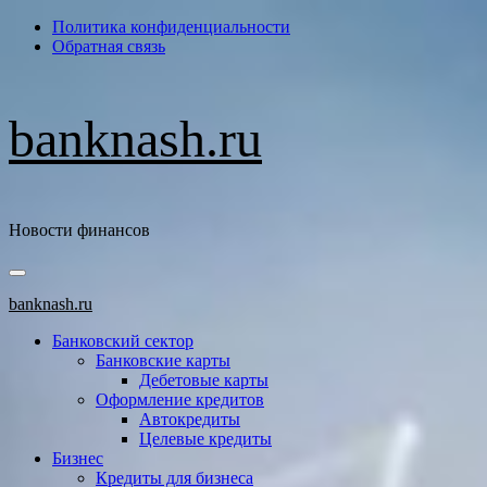
Перейти
Политика конфиденциальности
к
Обратная связь
содержимому
banknash.ru
Новости финансов
Основное
меню
banknash.ru
Банковский сектор
Банковские карты
Дебетовые карты
Оформление кредитов
Автокредиты
Целевые кредиты
Бизнес
Кредиты для бизнеса