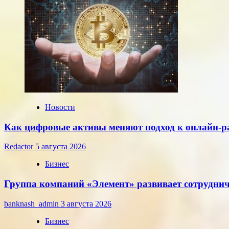
и
евро,
установленные
ЦБ
РФ
на
среду,
22
июля
2026
года
Новости
Как цифровые активы меняют подход к онлайн-р
Redactor
5 августа 2026
Бизнес
Группа компаний «Элемент» развивает сотруднич
banknash_admin
3 августа 2026
Бизнес