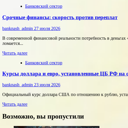
больше
Банковский сектор
о
Битва
Срочные финансы: скорость против переплат
за
внимание:
как
banknash_admin
27 июля 2026
удивить
современного
В современной финансовой реальности потребность в деньгах «
потребителя
ломается...
с
Прочитать
помощью
Читать далее
больше
цифровых
Банковский сектор
о
технологий
Срочные
Курсы доллара и евро, установленные ЦБ РФ на с
финансы:
скорость
против
banknash_admin
23 июля 2026
переплат
Официальный курс доллара США по отношению к рублю, установ
Прочитать
Читать далее
больше
о
Возможно, вы пропустили
Курсы
доллара