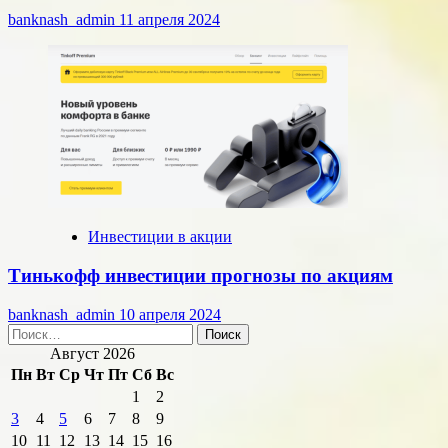
banknash_admin
11 апреля 2024
Инвестиции в акции
Тинькофф инвестиции прогнозы по акциям
banknash_admin
10 апреля 2024
Найти:
Август 2026
Пн
Вт
Ср
Чт
Пт
Сб
Вс
1
2
3
4
5
6
7
8
9
10
11
12
13
14
15
16