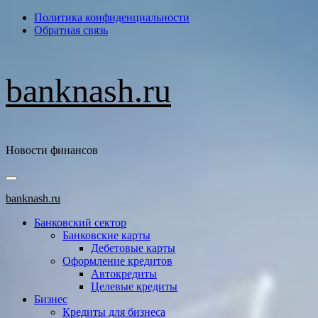
Перейти
Политика конфиденциальности
к
Обратная связь
содержимому
banknash.ru
Новости финансов
Основное
меню
banknash.ru
Банковский сектор
Банковские карты
Дебетовые карты
Оформление кредитов
Автокредиты
Целевые кредиты
Бизнес
Кредиты для бизнеса