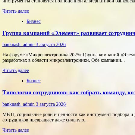
инструменты становятся полноценной альтернативой банковски
Прочитать
Читать далее
больше
Бизнес
о
Как
Группа компаний «Элемент» развивает сотруднич
цифровые
активы
меняют
banknash_admin
3 августа 2026
подход
к
На форуме «Микроэлектроника 2025» Группа компаний «Элемен
онлайн-
разработках в области микроэлектроники. Обе компании...
расчётам
Прочитать
Читать далее
больше
Бизнес
о
Группа
Типология сотрудников: как собрать команду, ко
компаний
«Элемент»
развивает
banknash_admin
3 августа 2026
сотрудничество
с
MBTI, социальные роли и ценности как инструмент подбора и 
центрами
сотрудников превращает даже сильную...
разработки
Прочитать
в
Читать далее