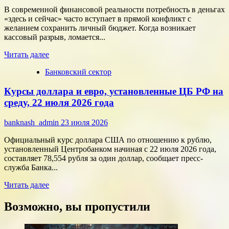
современного
В современной финансовой реальности потребность в деньгах
потребителя
«здесь и сейчас» часто вступает в прямой конфликт с
с
желанием сохранить личный бюджет. Когда возникает
помощью
кассовый разрыв, ломается...
цифровых
Прочитать
технологий
Читать далее
больше
Банковский сектор
о
Срочные
Курсы доллара и евро, установленные ЦБ РФ на
финансы:
скорость
среду, 22 июля 2026 года
против
переплат
banknash_admin
23 июля 2026
Официальный курс доллара США по отношению к рублю,
установленный Центробанком начиная с 22 июля 2026 года,
составляет 78,554 рубля за один доллар, сообщает пресс-
служба Банка...
Прочитать
Читать далее
больше
о
Возможно, вы пропустили
Курсы
доллара