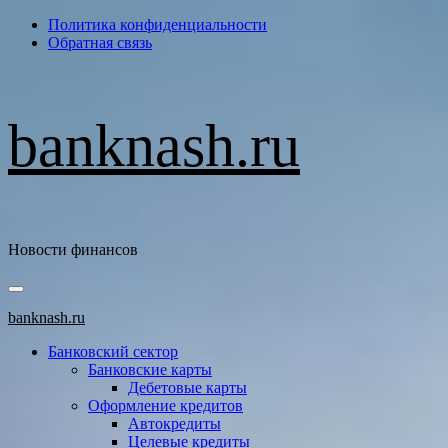
Перейти
Политика конфиденциальности
к
Обратная связь
содержимому
banknash.ru
Новости финансов
Основное
меню
banknash.ru
Банковский сектор
Банковские карты
Дебетовые карты
Оформление кредитов
Автокредиты
Целевые кредиты