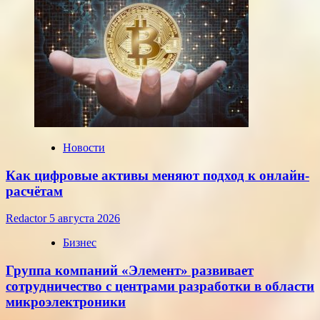
и
евро,
установленные
ЦБ
РФ
на
среду,
22
июля
2026
года
Новости
Как цифровые активы меняют подход к онлайн-
расчётам
Redactor
5 августа 2026
Бизнес
Группа компаний «Элемент» развивает
сотрудничество с центрами разработки в области
микроэлектроники