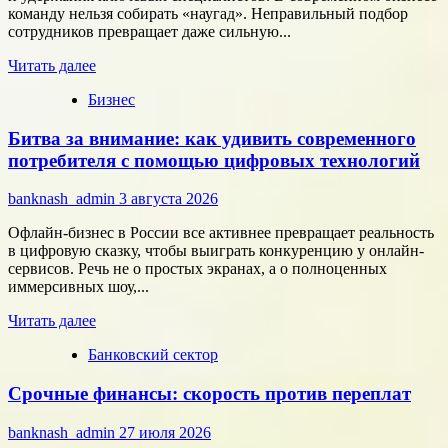
в
команду нельзя собирать «наугад». Неправильный подбор
области
сотрудников превращает даже сильную...
микроэлектроники
Прочитать
Читать далее
больше
Бизнес
о
Типология
Битва за внимание: как удивить современного
сотрудников:
как
потребителя с помощью цифровых технологий
собрать
команду,
banknash_admin
3 августа 2026
которая
работает
Офлайн-бизнес в России все активнее превращает реальность
на
в цифровую сказку, чтобы выиграть конкуренцию у онлайн-
результат
сервисов. Речь не о простых экранах, а о полноценных
иммерсивных шоу,...
Прочитать
Читать далее
больше
Банковский сектор
о
Битва
Срочные финансы: скорость против переплат
за
внимание:
как
banknash_admin
27 июля 2026
удивить