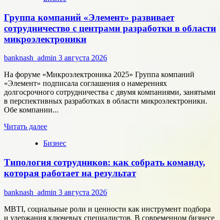
Как
Группа компаний «Элемент» развивает
цифровые
активы
сотрудничество с центрами разработки в области
меняют
микроэлектроники
подход
к
banknash_admin
3 августа 2026
онлайн-
расчётам
На форуме «Микроэлектроника 2025» Группа компаний
«Элемент» подписала соглашения о намерениях
долгосрочного сотрудничества с двумя компаниями, занятыми
в перспективных разработках в области микроэлектроники.
Обе компании...
Прочитать
Читать далее
больше
Бизнес
о
Группа
Типология сотрудников: как собрать команду,
компаний
«Элемент»
которая работает на результат
развивает
сотрудничество
banknash_admin
3 августа 2026
с
центрами
MBTI, социальные роли и ценности как инструмент подбора
разработки
и удержания ключевых специалистов. В современном бизнесе