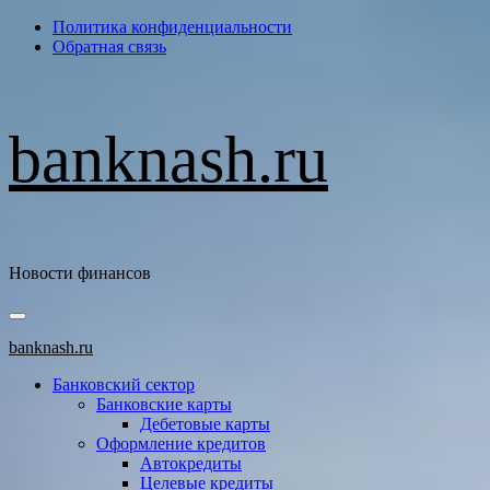
Перейти
Политика конфиденциальности
к
Обратная связь
содержимому
banknash.ru
Новости финансов
Основное
меню
banknash.ru
Банковский сектор
Банковские карты
Дебетовые карты
Оформление кредитов
Автокредиты
Целевые кредиты