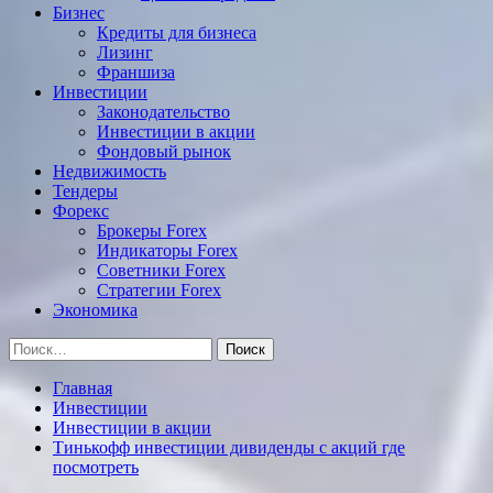
Бизнес
Кредиты для бизнеса
Лизинг
Франшиза
Инвестиции
Законодательство
Инвестиции в акции
Фондовый рынок
Недвижимость
Тендеры
Форекс
Брокеры Forex
Индикаторы Forex
Советники Forex
Стратегии Forex
Экономика
Найти:
Главная
Инвестиции
Инвестиции в акции
Тинькофф инвестиции дивиденды с акций где
посмотреть