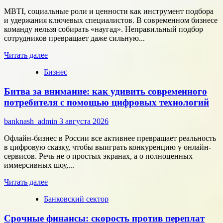
центрами
MBTI, социальные роли и ценности как инструмент подбора
разработки
и удержания ключевых специалистов. В современном бизнесе
в
команду нельзя собирать «наугад». Неправильный подбор
области
сотрудников превращает даже сильную...
микроэлектроники
Прочитать
Читать далее
больше
Бизнес
о
Типология
Битва за внимание: как удивить современного
сотрудников:
как
потребителя с помощью цифровых технологий
собрать
команду,
banknash_admin
3 августа 2026
которая
работает
Офлайн-бизнес в России все активнее превращает реальность
на
в цифровую сказку, чтобы выиграть конкуренцию у онлайн-
результат
сервисов. Речь не о простых экранах, а о полноценных
иммерсивных шоу,...
Прочитать
Читать далее
больше
Банковский сектор
о
Битва
Срочные финансы: скорость против переплат
за