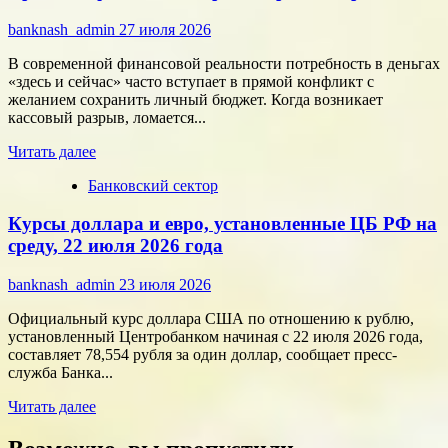
внимание:
как
banknash_admin
27 июля 2026
удивить
современного
В современной финансовой реальности потребность в деньгах
потребителя
«здесь и сейчас» часто вступает в прямой конфликт с
с
желанием сохранить личный бюджет. Когда возникает
помощью
кассовый разрыв, ломается...
цифровых
Прочитать
технологий
Читать далее
больше
Банковский сектор
о
Срочные
Курсы доллара и евро, установленные ЦБ РФ на
финансы:
скорость
среду, 22 июля 2026 года
против
переплат
banknash_admin
23 июля 2026
Официальный курс доллара США по отношению к рублю,
установленный Центробанком начиная с 22 июля 2026 года,
составляет 78,554 рубля за один доллар, сообщает пресс-
служба Банка...
Прочитать
Читать далее
больше
о