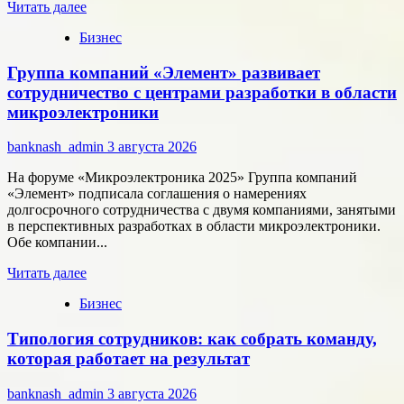
Прочитать
Читать далее
больше
Бизнес
о
Как
Группа компаний «Элемент» развивает
цифровые
активы
сотрудничество с центрами разработки в области
меняют
микроэлектроники
подход
к
banknash_admin
3 августа 2026
онлайн-
расчётам
На форуме «Микроэлектроника 2025» Группа компаний
«Элемент» подписала соглашения о намерениях
долгосрочного сотрудничества с двумя компаниями, занятыми
в перспективных разработках в области микроэлектроники.
Обе компании...
Прочитать
Читать далее
больше
Бизнес
о
Группа
Типология сотрудников: как собрать команду,
компаний
«Элемент»
которая работает на результат
развивает
сотрудничество
banknash_admin
3 августа 2026
с