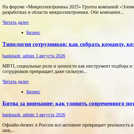
подход
к
На форуме «Микроэлектроника 2025» Группа компаний «Элемен
онлайн-
разработках в области микроэлектроники. Обе компании...
расчётам
Прочитать
Читать далее
больше
Бизнес
о
Группа
Типология сотрудников: как собрать команду, ко
компаний
«Элемент»
развивает
banknash_admin
3 августа 2026
сотрудничество
с
MBTI, социальные роли и ценности как инструмент подбора и 
центрами
сотрудников превращает даже сильную...
разработки
Прочитать
в
Читать далее
больше
области
Бизнес
о
микроэлектроники
Типология
Битва за внимание: как удивить современного п
сотрудников:
как
собрать
banknash_admin
3 августа 2026
команду,
которая
Офлайн-бизнес в России все активнее превращает реальность 
работает
шоу,...