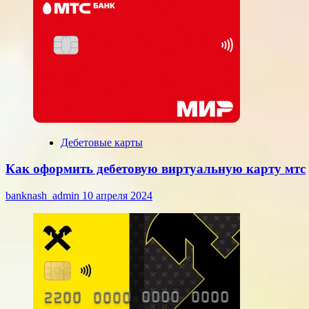
Дебетовые карты
Как оформить дебетовую виртуальную карту мтс
banknash_admin
10 апреля 2024