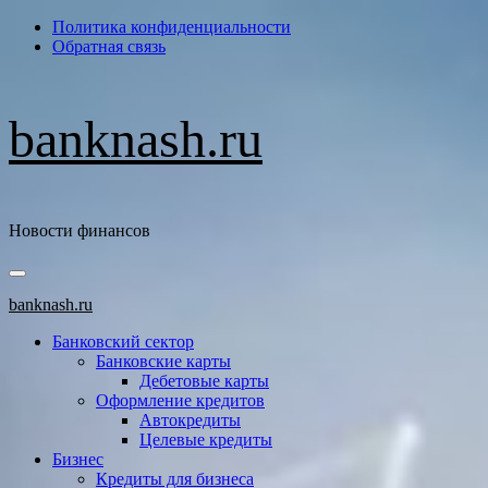
Перейти
Политика конфиденциальности
к
Обратная связь
содержимому
banknash.ru
Новости финансов
Основное
меню
banknash.ru
Банковский сектор
Банковские карты
Дебетовые карты
Оформление кредитов
Автокредиты
Целевые кредиты
Бизнес
Кредиты для бизнеса