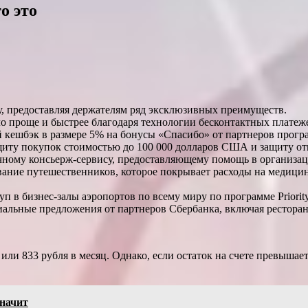
о это
у, предоставляя держателям ряд эксклюзивных преимуществ.
о проще и быстрее благодаря технологии бесконтактных платеж
ешбэк в размере 5% на бонусы «Спасибо» от партнеров програ
ащиту покупок стоимостью до 100 000 долларов США и защиту о
чному консьерж-сервису, предоставляющему помощь в организац
ование путешественников, которое покрывает расходы на медиц
п в бизнес-залы аэропортов по всему миру по программе Priority
иальные предложения от партнеров Сбербанка, включая ресторан
или 833 рубля в месяц. Однако, если остаток на счете превышает
значит