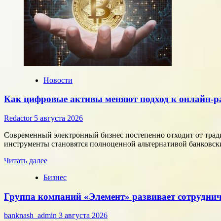
Новости
Как цифровые активы меняют подход к онлайн-р
Redactor
5 августа 2026
Современный электронный бизнес постепенно отходит от тра
инструменты становятся полноценной альтернативой банковски
Прочитать
Читать далее
больше
Бизнес
о
Как
Группа компаний «Элемент» развивает сотруднич
цифровые
активы
меняют
banknash_admin
3 августа 2026