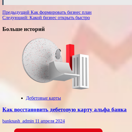
Навигация
Предыдущий
Как формировать бизнес план
Следующий:
Какой бизнес открыть быстро
записи
Больше историй
Дебетовые карты
Как восстановить дебетовую карту альфа банка
banknash_admin
11 апреля 2024