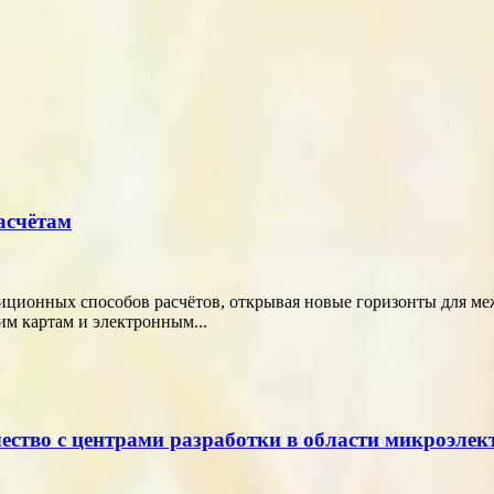
асчётам
диционных способов расчётов, открывая новые горизонты для м
м картам и электронным...
ество с центрами разработки в области микроэле