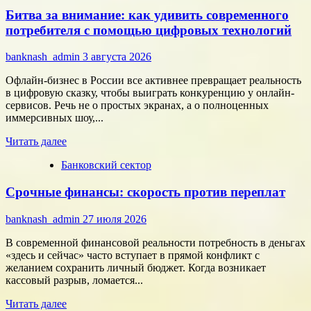
Типология
Битва за внимание: как удивить современного
сотрудников:
как
потребителя с помощью цифровых технологий
собрать
команду,
banknash_admin
3 августа 2026
которая
работает
Офлайн-бизнес в России все активнее превращает реальность
на
в цифровую сказку, чтобы выиграть конкуренцию у онлайн-
результат
сервисов. Речь не о простых экранах, а о полноценных
иммерсивных шоу,...
Прочитать
Читать далее
больше
Банковский сектор
о
Битва
Срочные финансы: скорость против переплат
за
внимание:
как
banknash_admin
27 июля 2026
удивить
современного
В современной финансовой реальности потребность в деньгах
потребителя
«здесь и сейчас» часто вступает в прямой конфликт с
с
желанием сохранить личный бюджет. Когда возникает
помощью
кассовый разрыв, ломается...
цифровых
Прочитать
технологий
Читать далее