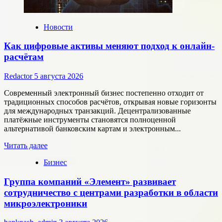
Новости
Как цифровые активы меняют подход к онлайн-
расчётам
Redactor
5 августа 2026
Современный электронный бизнес постепенно отходит от
традиционных способов расчётов, открывая новые горизонты
для международных транзакций. Децентрализованные
платёжные инструменты становятся полноценной
альтернативой банковским картам и электронным...
Прочитать
Читать далее
больше
Бизнес
о
Как
Группа компаний «Элемент» развивает
цифровые
активы
сотрудничество с центрами разработки в области
меняют
микроэлектроники
подход
к