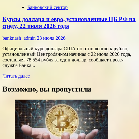
больше
Банковский сектор
о
Срочные
Курсы доллара и евро, установленные ЦБ РФ на
финансы:
скорость
среду, 22 июля 2026 года
против
переплат
banknash_admin
23 июля 2026
Официальный курс доллара США по отношению к рублю,
установленный Центробанком начиная с 22 июля 2026 года,
составляет 78,554 рубля за один доллар, сообщает пресс-
служба Банка...
Прочитать
Читать далее
больше
о
Возможно, вы пропустили
Курсы
доллара
и
евро,
установленные
ЦБ
РФ
на
среду,