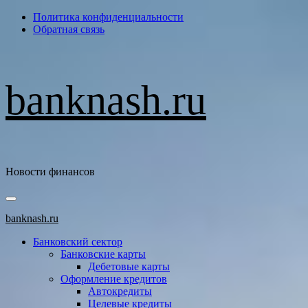
Перейти
Политика конфиденциальности
к
Обратная связь
содержимому
banknash.ru
Новости финансов
Основное
меню
banknash.ru
Банковский сектор
Банковские карты
Дебетовые карты
Оформление кредитов
Автокредиты
Целевые кредиты