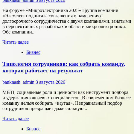
banknash_admin
3 августа 2026
онлайн-
расчётам
На форуме «Микроэлектроника 2025» Группа компаний
«Элемент» подписала соглашения о намерениях
долгосрочного сотрудничества с двумя компаниями, занятыми
в перспективных разработках в области микроэлектроники.
Обе компании...
Прочитать
Читать далее
больше
Бизнес
о
Группа
Типология сотрудников: как собрать команду,
компаний
«Элемент»
которая работает на результат
развивает
сотрудничество
banknash_admin
3 августа 2026
с
центрами
MBTI, социальные роли и ценности как инструмент подбора
разработки
и удержания ключевых специалистов. В современном бизнесе
в
команду нельзя собирать «наугад». Неправильный подбор
области
сотрудников превращает даже сильную...
микроэлектроники
Прочитать
Читать далее
больше
Бизнес
о