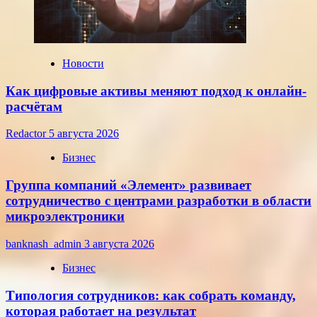
22
июля
2026
года
Новости
Как цифровые активы меняют подход к онлайн-
расчётам
Redactor
5 августа 2026
Бизнес
Группа компаний «Элемент» развивает
сотрудничество с центрами разработки в области
микроэлектроники
banknash_admin
3 августа 2026
Бизнес
Типология сотрудников: как собрать команду,
которая работает на результат