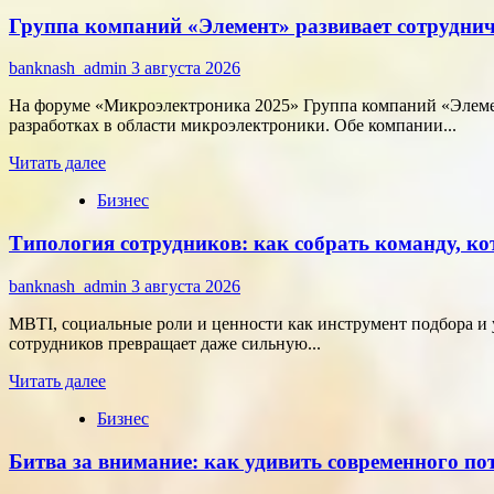
Как
Группа компаний «Элемент» развивает сотруднич
цифровые
активы
меняют
banknash_admin
3 августа 2026
подход
к
На форуме «Микроэлектроника 2025» Группа компаний «Элемен
онлайн-
разработках в области микроэлектроники. Обе компании...
расчётам
Прочитать
Читать далее
больше
Бизнес
о
Группа
Типология сотрудников: как собрать команду, ко
компаний
«Элемент»
развивает
banknash_admin
3 августа 2026
сотрудничество
с
MBTI, социальные роли и ценности как инструмент подбора и 
центрами
сотрудников превращает даже сильную...
разработки
Прочитать
в
Читать далее
больше
области
Бизнес
о
микроэлектроники
Типология
Битва за внимание: как удивить современного п
сотрудников:
как