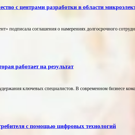
ество с центрами разработки в области микроэле
т» подписала соглашения о намерениях долгосрочного сотрудн
торая работает на результат
удержания ключевых специалистов. В современном бизнесе кома
отребителя с помощью цифровых технологий