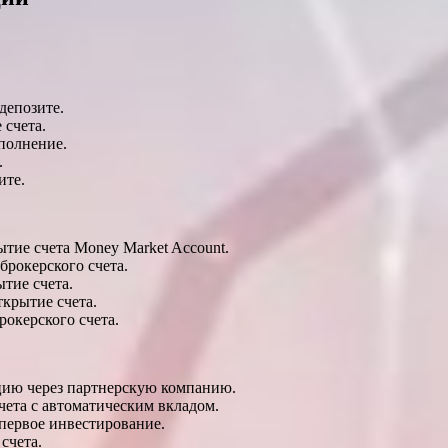
депозите.
 счета.
полнение.
.
ите.
ытие счета Money Market Account.
брокерского счета.
тие счета.
ткрытие счета.
окерского счета.
ацию через партнерскую компанию.
чета с автоматическим вкладом.
первое инвестирование.
счета.