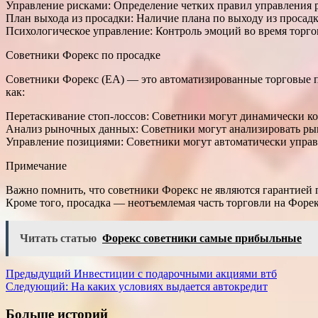
Управление рисками: Определение четких правил управления р
План выхода из просадки: Наличие плана по выходу из просадк
Психологическое управление: Контроль эмоций во время торг
Советники Форекс по просадке
Советники Форекс (EA) — это автоматизированные торговые пр
как:
Перетаскивание стоп-лоссов: Советники могут динамически ко
Анализ рыночных данных: Советники могут анализировать рыно
Управление позициями: Советники могут автоматически управ
Примечание
Важно помнить, что советники Форекс не являются гарантией 
Кроме того, просадка — неотъемлемая часть торговли на Форек
Читать статью
Форекс советники самые прибыльные
Навигация
Предыдущий
Инвестиции с подарочными акциями втб
Следующий:
На каких условиях выдается автокредит
записи
Больше историй