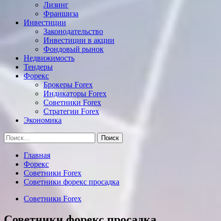
Лизинг
Франшиза
Инвестиции
Законодательство
Инвестиции в акции
Фондовый рынок
Недвижимость
Тендеры
Форекс
Брокеры Forex
Индикаторы Forex
Советники Forex
Стратегии Forex
Экономика
Найти:
Главная
Форекс
Советники Forex
Советники форекс просадка
Советники Forex
Советники форекс просадка