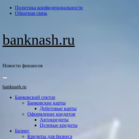
Перейти
Политика конфиденциальности
к
Обратная связь
содержимому
banknash.ru
Новости финансов
Основное
меню
banknash.ru
Банковский сектор
Банковские карты
Дебетовые карты
Оформление кредитов
Автокредиты
Целевые кредиты
Бизнес
Кредиты для бизнеса