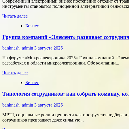
Современный электронный бизнес постепенно отходит от тра
инструменты становятся полноценной альтернативой банковски
Прочитать
Читать далее
больше
Бизнес
о
Как
Группа компаний «Элемент» развивает сотруднич
цифровые
активы
меняют
banknash_admin
3 августа 2026
подход
к
На форуме «Микроэлектроника 2025» Группа компаний «Элемен
онлайн-
разработках в области микроэлектроники. Обе компании...
расчётам
Прочитать
Читать далее
больше
Бизнес
о
Группа
Типология сотрудников: как собрать команду, ко
компаний
«Элемент»
развивает
banknash_admin
3 августа 2026
сотрудничество
с
MBTI, социальные роли и ценности как инструмент подбора и 
центрами
сотрудников превращает даже сильную...
разработки