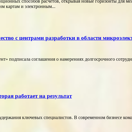
диционных способов расчётов, открывая новые горизонты для м
м картам и электронным...
ество с центрами разработки в области микроэле
т» подписала соглашения о намерениях долгосрочного сотрудн
торая работает на результат
удержания ключевых специалистов. В современном бизнесе кома