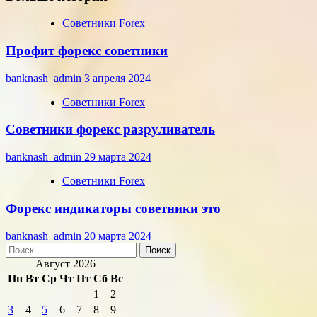
Советники Forex
Профит форекс советники
banknash_admin
3 апреля 2024
Советники Forex
Советники форекс разруливатель
banknash_admin
29 марта 2024
Советники Forex
Форекс индикаторы советники это
banknash_admin
20 марта 2024
Найти:
Август 2026
Пн
Вт
Ср
Чт
Пт
Сб
Вс
1
2
3
4
5
6
7
8
9