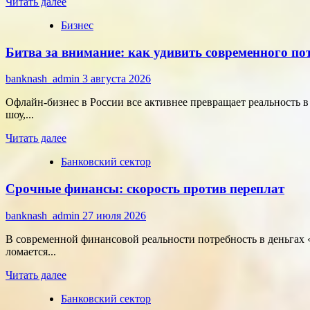
Прочитать
в
Читать далее
больше
области
Бизнес
о
микроэлектроники
Типология
Битва за внимание: как удивить современного п
сотрудников:
как
собрать
banknash_admin
3 августа 2026
команду,
которая
Офлайн-бизнес в России все активнее превращает реальность 
работает
шоу,...
на
Прочитать
результат
Читать далее
больше
Банковский сектор
о
Битва
Срочные финансы: скорость против переплат
за
внимание:
как
banknash_admin
27 июля 2026
удивить
современного
В современной финансовой реальности потребность в деньгах «
потребителя
ломается...
с
Прочитать
помощью
Читать далее
больше
цифровых
Банковский сектор
о
технологий