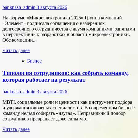
к
banknash_admin
3 августа 2026
онлайн-
расчётам
На форуме «Микроэлектроника 2025» Группа компаний
«Элемент» подписала соглашения о намерениях
долгосрочного сотрудничества с двумя компаниями, занятыми
в перспективных разработках в области микроэлектроники.
Обе компании...
Прочитать
Читать далее
больше
Бизнес
о
Группа
Типология сотрудников: как собрать команду,
компаний
«Элемент»
которая работает на результат
развивает
сотрудничество
banknash_admin
3 августа 2026
с
центрами
MBTI, социальные роли и ценности как инструмент подбора
разработки
и удержания ключевых специалистов. В современном бизнесе
в
команду нельзя собирать «наугад». Неправильный подбор
области
сотрудников превращает даже сильную...
микроэлектроники
Прочитать
Читать далее
больше