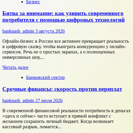
Бизнес
о
Типология
Битва за внимание: как удивить современного
сотрудников:
как
потребителя с помощью цифровых технологий
собрать
команду,
banknash_admin
3 августа 2026
которая
работает
Офлайн-бизнес в России все активнее превращает реальность
на
в цифровую сказку, чтобы выиграть конкуренцию у онлайн-
результат
сервисов. Речь не о простых экранах, а о полноценных
иммерсивных шоу,...
Прочитать
Читать далее
больше
Банковский сектор
о
Битва
Срочные финансы: скорость против переплат
за
внимание:
как
banknash_admin
27 июля 2026
удивить
современного
В современной финансовой реальности потребность в деньгах
потребителя
«здесь и сейчас» часто вступает в прямой конфликт с
с
желанием сохранить личный бюджет. Когда возникает
помощью
кассовый разрыв, ломается...
цифровых