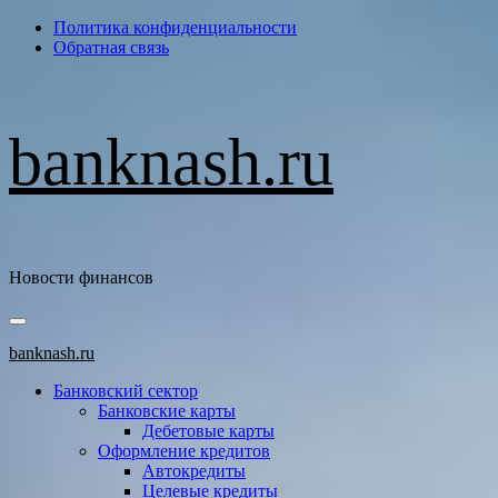
Перейти
Политика конфиденциальности
к
Обратная связь
содержимому
banknash.ru
Новости финансов
Основное
меню
banknash.ru
Банковский сектор
Банковские карты
Дебетовые карты
Оформление кредитов
Автокредиты
Целевые кредиты