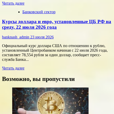
Прочитать
технологий
Читать далее
больше
Банковский сектор
о
Срочные
Курсы доллара и евро, установленные ЦБ РФ на
финансы:
скорость
среду, 22 июля 2026 года
против
переплат
banknash_admin
23 июля 2026
Официальный курс доллара США по отношению к рублю,
установленный Центробанком начиная с 22 июля 2026 года,
составляет 78,554 рубля за один доллар, сообщает пресс-
служба Банка...
Прочитать
Читать далее
больше
о
Возможно, вы пропустили
Курсы
доллара
и
евро,
установленные
ЦБ
РФ
на