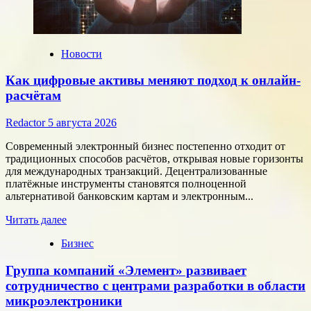
Новости
Как цифровые активы меняют подход к онлайн-
расчётам
Redactor
5 августа 2026
Современный электронный бизнес постепенно отходит от
традиционных способов расчётов, открывая новые горизонты
для международных транзакций. Децентрализованные
платёжные инструменты становятся полноценной
альтернативой банковским картам и электронным...
Прочитать
Читать далее
больше
Бизнес
о
Как
Группа компаний «Элемент» развивает
цифровые
активы
сотрудничество с центрами разработки в области
меняют
микроэлектроники
подход