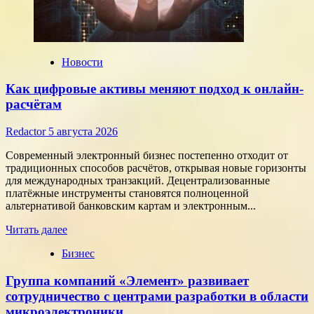
Новости
Как цифровые активы меняют подход к онлайн-
расчётам
Redactor
5 августа 2026
Современный электронный бизнес постепенно отходит от
традиционных способов расчётов, открывая новые горизонты
для международных транзакций. Децентрализованные
платёжные инструменты становятся полноценной
альтернативой банковским картам и электронным...
Прочитать
Читать далее
больше
Бизнес
о
Как
Группа компаний «Элемент» развивает
цифровые
активы
сотрудничество с центрами разработки в области
меняют
микроэлектроники