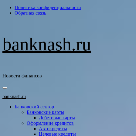
Перейти
Политика конфиденциальности
к
Обратная связь
содержимому
banknash.ru
Новости финансов
Основное
меню
banknash.ru
Банковский сектор
Банковские карты
Дебетовые карты
Оформление кредитов
Автокредиты
Целевые кредиты