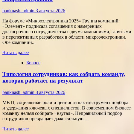
подход
к
banknash_admin
3 августа 2026
онлайн-
расчётам
На форуме «Микроэлектроника 2025» Группа компаний
«Элемент» подписала соглашения о намерениях
долгосрочного сотрудничества с двумя компаниями, занятыми
в перспективных разработках в области микроэлектроники.
Обе компании...
Прочитать
Читать далее
больше
Бизнес
о
Группа
Типология сотрудников: как собрать команду,
компаний
«Элемент»
которая работает на результат
развивает
сотрудничество
banknash_admin
3 августа 2026
с
центрами
MBTI, социальные роли и ценности как инструмент подбора
разработки
и удержания ключевых специалистов. В современном бизнесе
в
команду нельзя собирать «наугад». Неправильный подбор
области
сотрудников превращает даже сильную...
микроэлектроники
Прочитать
Читать далее
больше