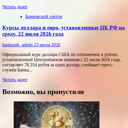
цифровых
Прочитать
технологий
Читать далее
больше
Банковский сектор
о
Срочные
Курсы доллара и евро, установленные ЦБ РФ на
финансы:
скорость
среду, 22 июля 2026 года
против
переплат
banknash_admin
23 июля 2026
Официальный курс доллара США по отношению к рублю,
установленный Центробанком начиная с 22 июля 2026 года,
составляет 78,554 рубля за один доллар, сообщает пресс-
служба Банка...
Прочитать
Читать далее
больше
о
Возможно, вы пропустили
Курсы
доллара
и
евро,
установленные
ЦБ
РФ