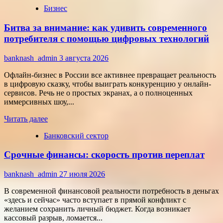
Бизнес
о
Типология
Битва за внимание: как удивить современного
сотрудников:
как
потребителя с помощью цифровых технологий
собрать
команду,
banknash_admin
3 августа 2026
которая
работает
Офлайн-бизнес в России все активнее превращает реальность
на
в цифровую сказку, чтобы выиграть конкуренцию у онлайн-
результат
сервисов. Речь не о простых экранах, а о полноценных
иммерсивных шоу,...
Прочитать
Читать далее
больше
Банковский сектор
о
Битва
Срочные финансы: скорость против переплат
за
внимание:
как
banknash_admin
27 июля 2026
удивить
современного
В современной финансовой реальности потребность в деньгах
потребителя
«здесь и сейчас» часто вступает в прямой конфликт с
с
желанием сохранить личный бюджет. Когда возникает
помощью
кассовый разрыв, ломается...