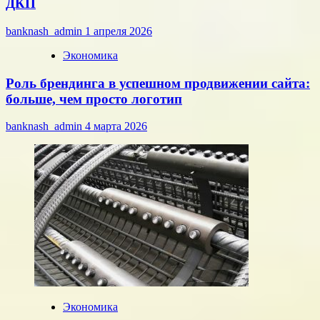
ДКП
banknash_admin
1 апреля 2026
Экономика
Роль брендинга в успешном продвижении сайта:
больше, чем просто логотип
banknash_admin
4 марта 2026
Экономика