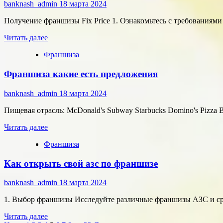
купить
banknash_admin
18 марта 2024
франшизу
Получение франшизы Fix Price 1. Ознакомьтесь с требованиями
Прочитать
Читать далее
больше
Франшиза
о
Фикс
Франшиза какие есть предложения
прайс
как
получить
banknash_admin
18 марта 2024
франшизу
Пищевая отрасль: McDonald's Subway Starbucks Domino's Pizza Bu
Прочитать
Читать далее
больше
Франшиза
о
Франшиза
Как открыть свой азс по франшизе
какие
есть
предложения
banknash_admin
18 марта 2024
1. Выбор франшизы Исследуйте различные франшизы АЗС и срав
Прочитать
Читать далее