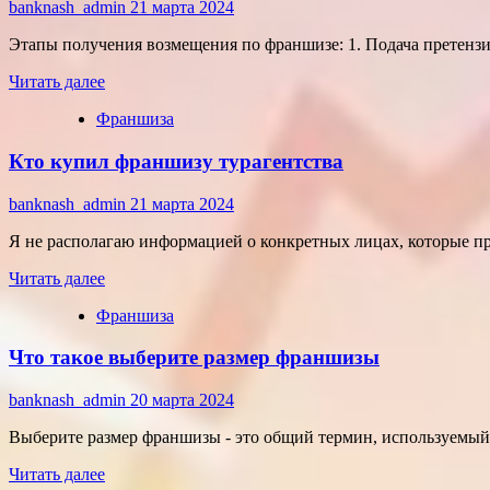
франшизу
banknash_admin
21 марта 2024
как
это
Этапы получения возмещения по франшизе: 1. Подача претензии
Прочитать
Читать далее
больше
Франшиза
о
Как
Кто купил франшизу турагентства
получить
возмещение
по
banknash_admin
21 марта 2024
франшизе
Я не располагаю информацией о конкретных лицах, которые п
Прочитать
Читать далее
больше
Франшиза
о
Кто
Что такое выберите размер франшизы
купил
франшизу
турагентства
banknash_admin
20 марта 2024
Выберите размер франшизы - это общий термин, используемый
Прочитать
Читать далее