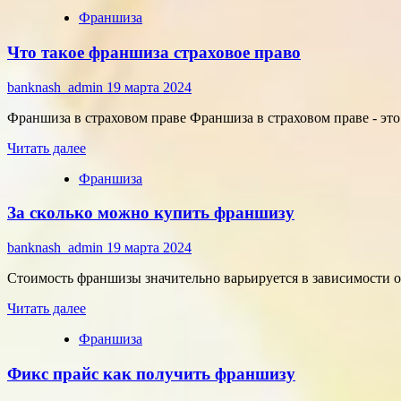
больше
Франшиза
о
Что
Что такое франшиза страховое право
такое
выберите
размер
banknash_admin
19 марта 2024
франшизы
Франшиза в страховом праве Франшиза в страховом праве - это 
Прочитать
Читать далее
больше
Франшиза
о
Что
За сколько можно купить франшизу
такое
франшиза
страховое
banknash_admin
19 марта 2024
право
Стоимость франшизы значительно варьируется в зависимости о
Прочитать
Читать далее
больше
Франшиза
о
За
Фикс прайс как получить франшизу
сколько
можно