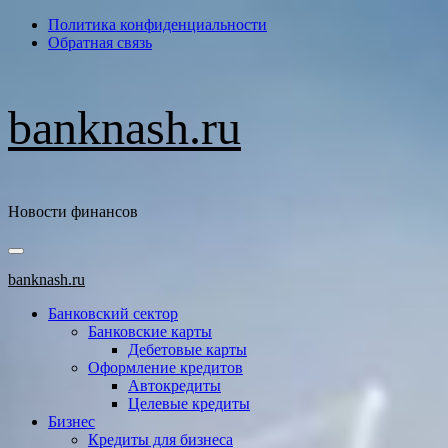
Перейти
Политика конфиденциальности
к
Обратная связь
содержимому
banknash.ru
Новости финансов
Основное
меню
banknash.ru
Банковский сектор
Банковские карты
Дебетовые карты
Оформление кредитов
Автокредиты
Целевые кредиты
Бизнес
Кредиты для бизнеса