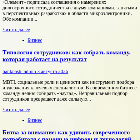
«Элемент» подписала соглашения о намерениях
долгосрочного сотрудничества с двумя компаниями, занятыми
в перспективных разработках в области микроэлектроники.
Обе компании...
Прочитать
Читать далее
больше
Бизнес
о
Группа
Типология сотрудников: как собрать команду,
компаний
«Элемент»
которая работает на результат
развивает
сотрудничество
banknash_admin
3 августа 2026
с
центрами
MBTI, социальные роли и ценности как инструмент подбора
разработки
и удержания ключевых специалистов. В современном бизнесе
в
команду нельзя собирать «наугад». Неправильный подбор
области
сотрудников превращает даже сильную...
микроэлектроники
Прочитать
Читать далее
больше
Бизнес
о
Типология
Битва за внимание: как удивить современного
сотрудников:
как
потребителя с помощью цифровых технологий