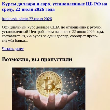
Курсы доллара и евро, установленные ЦБ РФ на
финансы:
скорость
среду, 22 июля 2026 года
против
переплат
banknash_admin
23 июля 2026
Официальный курс доллара США по отношению к рублю,
установленный Центробанком начиная с 22 июля 2026 года,
составляет 78,554 рубля за один доллар, сообщает пресс-
служба Банка...
Прочитать
Читать далее
больше
о
Возможно, вы пропустили
Курсы
доллара
и
евро,
установленные
ЦБ
РФ
на
среду,
22
июля