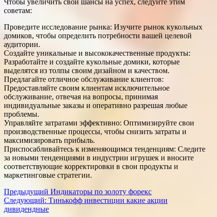
Чтобы увеличить свои шансы на успех, следуйте этим
советам:
Проведите исследование рынка: Изучите рынок кукольных
домиков, чтобы определить потребности вашей целевой
аудитории.
Создайте уникальные и высококачественные продукты:
Разработайте и создайте кукольные домики, которые
выделятся из толпы своим дизайном и качеством.
Предлагайте отличное обслуживание клиентов:
Предоставляйте своим клиентам исключительное
обслуживание, отвечая на вопросы, принимая
индивидуальные заказы и оперативно разрешая любые
проблемы.
Управляйте затратами эффективно: Оптимизируйте свои
производственные процессы, чтобы снизить затраты и
максимизировать прибыль.
Приспосабливайтесь к изменяющимся тенденциям: Следите
за новыми тенденциями в индустрии игрушек и вносите
соответствующие корректировки в свои продукты и
маркетинговые стратегии.
Навигация
Предыдущий
Индикаторы по золоту форекс
Следующий:
Тинькофф инвестиции какие акции
записи
дивидендные