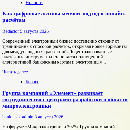
Новости
Как цифровые активы меняют подход к онлайн-
расчётам
Redactor
5 августа 2026
Современный электронный бизнес постепенно отходит от
традиционных способов расчётов, открывая новые горизонты
для международных транзакций. Децентрализованные
платёжные инструменты становятся полноценной
альтернативой банковским картам и электронным...
Прочитать
Читать далее
больше
Бизнес
о
Как
Группа компаний «Элемент» развивает
цифровые
активы
сотрудничество с центрами разработки в области
меняют
микроэлектроники
подход
к
banknash_admin
3 августа 2026
онлайн-
расчётам
На форуме «Микроэлектроника 2025» Группа компаний