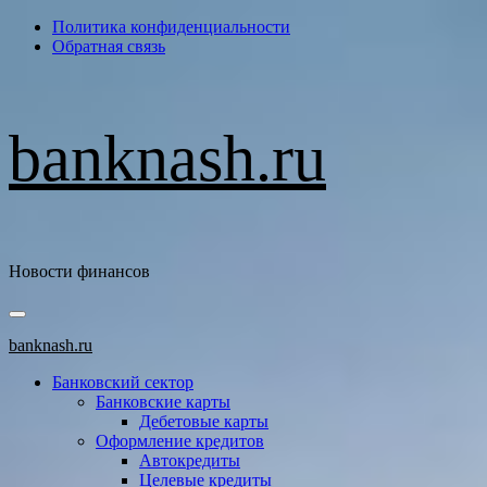
Перейти
Политика конфиденциальности
к
Обратная связь
содержимому
banknash.ru
Новости финансов
Основное
меню
banknash.ru
Банковский сектор
Банковские карты
Дебетовые карты
Оформление кредитов
Автокредиты
Целевые кредиты