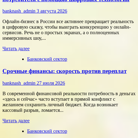
собрать
команду,
banknash_admin
3 августа 2026
которая
работает
Офлайн-бизнес в России все активнее превращает реальность
на
в цифровую сказку, чтобы выиграть конкуренцию у онлайн-
результат
сервисов. Речь не о простых экранах, а о полноценных
иммерсивных шоу,...
Прочитать
Читать далее
больше
Банковский сектор
о
Битва
Срочные финансы: скорость против переплат
за
внимание:
как
banknash_admin
27 июля 2026
удивить
современного
В современной финансовой реальности потребность в деньгах
потребителя
«здесь и сейчас» часто вступает в прямой конфликт с
с
желанием сохранить личный бюджет. Когда возникает
помощью
кассовый разрыв, ломается...
цифровых
Прочитать
технологий
Читать далее
больше
Банковский сектор
о
Срочные