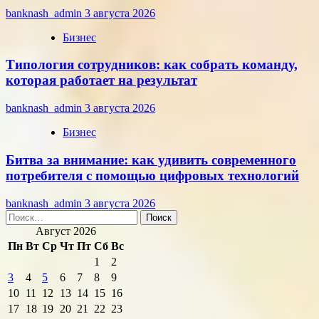
banknash_admin
3 августа 2026
Бизнес
Типология сотрудников: как собрать команду,
которая работает на результат
banknash_admin
3 августа 2026
Бизнес
Битва за внимание: как удивить современного
потребителя с помощью цифровых технологий
banknash_admin
3 августа 2026
Найти:
Август 2026
Пн
Вт
Ср
Чт
Пт
Сб
Вс
1
2
3
4
5
6
7
8
9
10
11
12
13
14
15
16
17
18
19
20
21
22
23