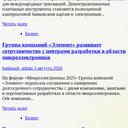
для международных транзакций. Децентрализованные
платёжные инструменты становятся полноценной
альтернативой банковским картам и электронным...
Прочитать
Читать далее
больше
Бизнес
о
Как
Группа компаний «Элемент» развивает
цифровые
активы
сотрудничество с центрами разработки в области
меняют
микроэлектроники
подход
к
banknash_admin
3 августа 2026
онлайн-
расчётам
На форуме «Микроэлектроника 2025» Группа компаний
«Элемент» подписала соглашения о намерениях
долгосрочного сотрудничества с двумя компаниями, занятыми
в перспективных разработках в области микроэлектроники.
Обе компании...
Прочитать
Читать далее
больше
Бизнес
о
Группа