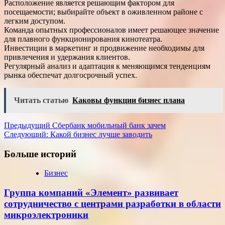
Расположение является решающим фактором для
посещаемости; выбирайте объект в оживленном районе с
легким доступом.
Команда опытных профессионалов имеет решающее значение
для плавного функционирования кинотеатра.
Инвестиции в маркетинг и продвижение необходимы для
привлечения и удержания клиентов.
Регулярный анализ и адаптация к меняющимся тенденциям
рынка обеспечат долгосрочный успех.
Читать статью
Каковы функции бизнес плана
Навигация
Предыдущий
Сбербанк мобильный банк зачем
Следующий:
Какой бизнес лучше заводить
записи
Больше историй
Бизнес
Группа компаний «Элемент» развивает
сотрудничество с центрами разработки в области
микроэлектроники