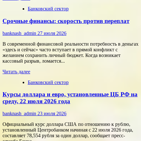
больше
Банковский сектор
о
Битва
Срочные финансы: скорость против переплат
за
внимание:
как
banknash_admin
27 июля 2026
удивить
современного
В современной финансовой реальности потребность в деньгах
потребителя
«здесь и сейчас» часто вступает в прямой конфликт с
с
желанием сохранить личный бюджет. Когда возникает
помощью
кассовый разрыв, ломается...
цифровых
Прочитать
технологий
Читать далее
больше
Банковский сектор
о
Срочные
Курсы доллара и евро, установленные ЦБ РФ на
финансы:
скорость
среду, 22 июля 2026 года
против
переплат
banknash_admin
23 июля 2026
Официальный курс доллара США по отношению к рублю,
установленный Центробанком начиная с 22 июля 2026 года,
составляет 78,554 рубля за один доллар, сообщает пресс-