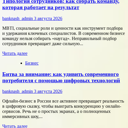
Типология сотрудников: как собрать команду,
компаний
«Элемент»
которая работает на результат
развивает
сотрудничество
banknash_admin
3 августа 2026
с
центрами
MBTI, социальные роли и ценности как инструмент подбора
разработки
и удержания ключевых специалистов. В современном бизнесе
в
команду нельзя собирать «наугад». Неправильный подбор
области
сотрудников превращает даже сильную...
микроэлектроники
Прочитать
Читать далее
больше
Бизнес
о
Типология
Битва за внимание: как удивить современного
сотрудников:
как
потребителя с помощью цифровых технологий
собрать
команду,
banknash_admin
3 августа 2026
которая
работает
Офлайн-бизнес в России все активнее превращает реальность
на
в цифровую сказку, чтобы выиграть конкуренцию у онлайн-
результат
сервисов. Речь не о простых экранах, а о полноценных
иммерсивных шоу,...
Прочитать
Читать далее