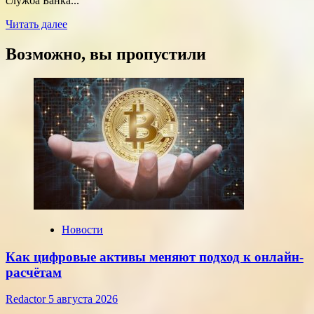
служба Банка...
Прочитать
Читать далее
больше
о
Возможно, вы пропустили
Курсы
доллара
и
евро,
установленные
ЦБ
РФ
на
среду,
22
июля
2026
года
Новости
Как цифровые активы меняют подход к онлайн-
расчётам
Redactor
5 августа 2026