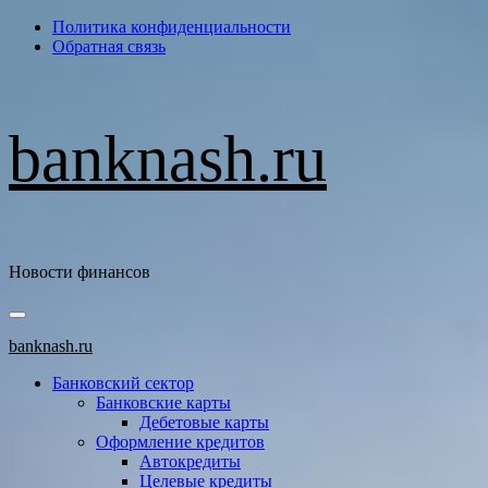
Перейти
Политика конфиденциальности
к
Обратная связь
содержимому
banknash.ru
Новости финансов
Основное
меню
banknash.ru
Банковский сектор
Банковские карты
Дебетовые карты
Оформление кредитов
Автокредиты
Целевые кредиты