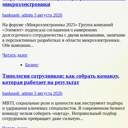
меняют
микроэлектроники
подход
к
banknash_admin
3 августа 2026
онлайн-
расчётам
На форуме «Микроэлектроника 2025» Группа компаний
«Элемент» подписала соглашения о намерениях
долгосрочного сотрудничества с двумя компаниями, занятыми
в перспективных разработках в области микроэлектроники.
Обе компании...
Прочитать
Читать далее
больше
Бизнес
о
Группа
Типология сотрудников: как собрать команду,
компаний
«Элемент»
которая работает на результат
развивает
сотрудничество
banknash_admin
3 августа 2026
с
центрами
MBTI, социальные роли и ценности как инструмент подбора
разработки
и удержания ключевых специалистов. В современном бизнесе
в
команду нельзя собирать «наугад». Неправильный подбор
области
сотрудников превращает даже сильную...
микроэлектроники
Прочитать