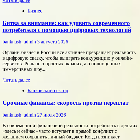
Читать далее
больше
Бизнес
о
Типология
Битва за внимание: как удивить современного
сотрудников:
как
потребителя с помощью цифровых технологий
собрать
команду,
banknash_admin
3 августа 2026
которая
работает
Офлайн-бизнес в России все активнее превращает реальность
на
в цифровую сказку, чтобы выиграть конкуренцию у онлайн-
результат
сервисов. Речь не о простых экранах, а о полноценных
иммерсивных шоу,...
Прочитать
Читать далее
больше
Банковский сектор
о
Битва
Срочные финансы: скорость против переплат
за
внимание:
как
banknash_admin
27 июля 2026
удивить
современного
В современной финансовой реальности потребность в деньгах
потребителя
«здесь и сейчас» часто вступает в прямой конфликт с
с
желанием сохранить личный бюджет. Когда возникает