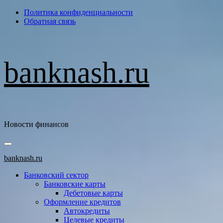
Перейти
Политика конфиденциальности
к
Обратная связь
содержимому
banknash.ru
Новости финансов
Основное
меню
banknash.ru
Банковский сектор
Банковские карты
Дебетовые карты
Оформление кредитов
Автокредиты
Целевые кредиты