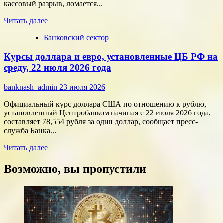
помощью
кассовый разрыв, ломается...
цифровых
Прочитать
технологий
Читать далее
больше
Банковский сектор
о
Срочные
Курсы доллара и евро, установленные ЦБ РФ на
финансы:
скорость
среду, 22 июля 2026 года
против
переплат
banknash_admin
23 июля 2026
Официальный курс доллара США по отношению к рублю,
установленный Центробанком начиная с 22 июля 2026 года,
составляет 78,554 рубля за один доллар, сообщает пресс-
служба Банка...
Прочитать
Читать далее
больше
о
Возможно, вы пропустили
Курсы
доллара
и
евро,
установленные
ЦБ