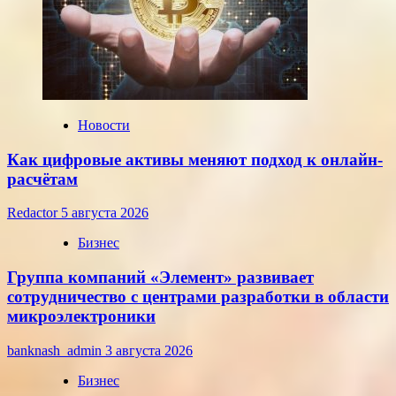
РФ
на
среду,
22
июля
2026
года
Новости
Как цифровые активы меняют подход к онлайн-
расчётам
Redactor
5 августа 2026
Бизнес
Группа компаний «Элемент» развивает
сотрудничество с центрами разработки в области
микроэлектроники
banknash_admin
3 августа 2026
Бизнес