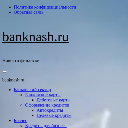
Перейти
Политика конфиденциальности
к
Обратная связь
содержимому
banknash.ru
Новости финансов
Основное
меню
banknash.ru
Банковский сектор
Банковские карты
Дебетовые карты
Оформление кредитов
Автокредиты
Целевые кредиты
Бизнес
Кредиты для бизнеса