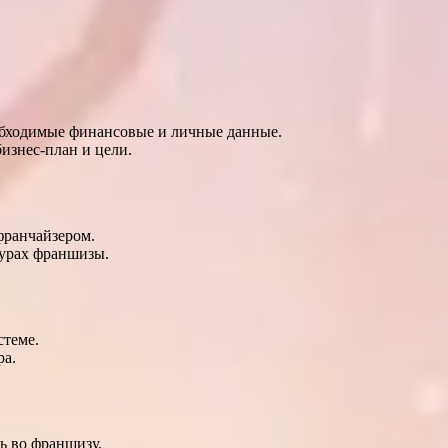
еобходимые финансовые и личные данные.
изнес-план и цели.
франчайзером.
дурах франшизы.
стеме.
ра.
ь во франшизу.