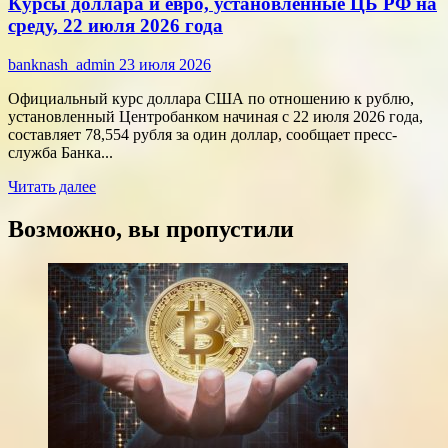
Курсы доллара и евро, установленные ЦБ РФ на
финансы:
скорость
среду, 22 июля 2026 года
против
переплат
banknash_admin
23 июля 2026
Официальный курс доллара США по отношению к рублю,
установленный Центробанком начиная с 22 июля 2026 года,
составляет 78,554 рубля за один доллар, сообщает пресс-
служба Банка...
Прочитать
Читать далее
больше
о
Возможно, вы пропустили
Курсы
доллара
и
евро,
установленные
ЦБ
РФ
на
среду,
22
июля
2026