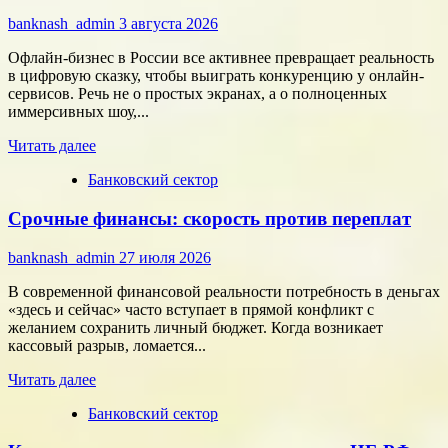
команду,
banknash_admin
3 августа 2026
которая
работает
Офлайн-бизнес в России все активнее превращает реальность
на
в цифровую сказку, чтобы выиграть конкуренцию у онлайн-
результат
сервисов. Речь не о простых экранах, а о полноценных
иммерсивных шоу,...
Прочитать
Читать далее
больше
Банковский сектор
о
Битва
Срочные финансы: скорость против переплат
за
внимание:
как
banknash_admin
27 июля 2026
удивить
современного
В современной финансовой реальности потребность в деньгах
потребителя
«здесь и сейчас» часто вступает в прямой конфликт с
с
желанием сохранить личный бюджет. Когда возникает
помощью
кассовый разрыв, ломается...
цифровых
Прочитать
технологий
Читать далее
больше
Банковский сектор
о
Срочные