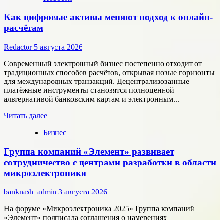
Как цифровые активы меняют подход к онлайн-
расчётам
Redactor
5 августа 2026
Современный электронный бизнес постепенно отходит от
традиционных способов расчётов, открывая новые горизонты
для международных транзакций. Децентрализованные
платёжные инструменты становятся полноценной
альтернативой банковским картам и электронным...
Прочитать
Читать далее
больше
Бизнес
о
Как
Группа компаний «Элемент» развивает
цифровые
активы
сотрудничество с центрами разработки в области
меняют
микроэлектроники
подход
к
banknash_admin
3 августа 2026
онлайн-
расчётам
На форуме «Микроэлектроника 2025» Группа компаний
«Элемент» подписала соглашения о намерениях