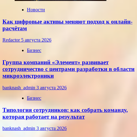
года
Новости
Как цифровые активы меняют подход к онлайн-
расчётам
Redactor
5 августа 2026
Бизнес
Группа компаний «Элемент» развивает
сотрудничество с центрами разработки в области
микроэлектроники
banknash_admin
3 августа 2026
Бизнес
Типология сотрудников: как собрать команду,
которая работает на результат
banknash_admin
3 августа 2026