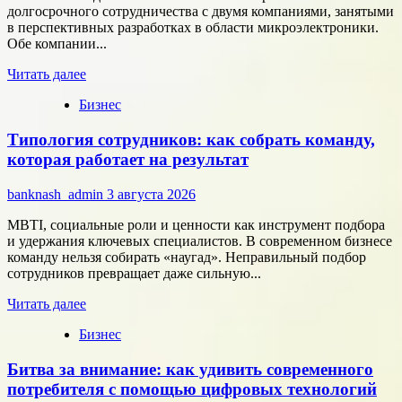
долгосрочного сотрудничества с двумя компаниями, занятыми
в перспективных разработках в области микроэлектроники.
Обе компании...
Прочитать
Читать далее
больше
Бизнес
о
Группа
Типология сотрудников: как собрать команду,
компаний
«Элемент»
которая работает на результат
развивает
сотрудничество
banknash_admin
3 августа 2026
с
центрами
MBTI, социальные роли и ценности как инструмент подбора
разработки
и удержания ключевых специалистов. В современном бизнесе
в
команду нельзя собирать «наугад». Неправильный подбор
области
сотрудников превращает даже сильную...
микроэлектроники
Прочитать
Читать далее
больше
Бизнес
о
Типология
Битва за внимание: как удивить современного
сотрудников:
как
потребителя с помощью цифровых технологий
собрать