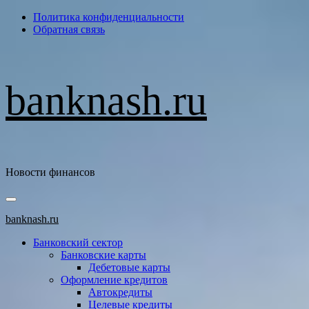
Перейти
Политика конфиденциальности
к
Обратная связь
содержимому
banknash.ru
Новости финансов
Основное
меню
banknash.ru
Банковский сектор
Банковские карты
Дебетовые карты
Оформление кредитов
Автокредиты
Целевые кредиты