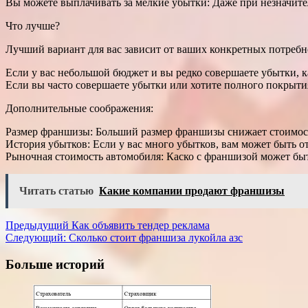
Вы можете выплачивать за мелкие убытки: Даже при незначите
Что лучше?
Лучший вариант для вас зависит от ваших конкретных потреб
Если у вас небольшой бюджет и вы редко совершаете убытки, 
Если вы часто совершаете убытки или хотите полного покрыти
Дополнительные соображения:
Размер франшизы: Больший размер франшизы снижает стоимость 
История убытков: Если у вас много убытков, вам может быть от
Рыночная стоимость автомобиля: Каско с франшизой может бы
Читать статью
Какие компании продают франшизы
Навигация
Предыдущий
Как объявить тендер реклама
Следующий:
Сколько стоит франшиза лукойла азс
записи
Больше историй