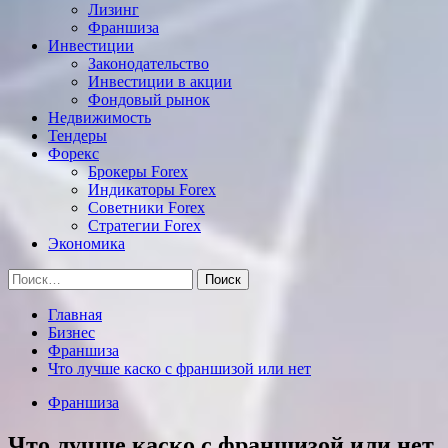
Лизинг
Франшиза
Инвестиции
Законодательство
Инвестиции в акции
Фондовый рынок
Недвижимость
Тендеры
Форекс
Брокеры Forex
Индикаторы Forex
Советники Forex
Стратегии Forex
Экономика
Найти:
Главная
Бизнес
Франшиза
Что лучше каско с франшизой или нет
Франшиза
Что лучше каско с франшизой или нет