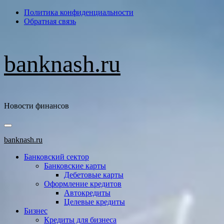
Перейти
Политика конфиденциальности
к
Обратная связь
содержимому
banknash.ru
Новости финансов
Основное
меню
banknash.ru
Банковский сектор
Банковские карты
Дебетовые карты
Оформление кредитов
Автокредиты
Целевые кредиты
Бизнес
Кредиты для бизнеса