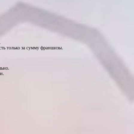
.
сть только за сумму франшизы.
льно.
и.