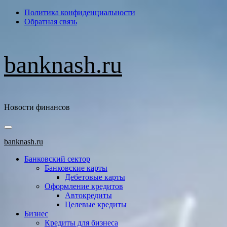
Перейти
Политика конфиденциальности
к
Обратная связь
содержимому
banknash.ru
Новости финансов
Основное
меню
banknash.ru
Банковский сектор
Банковские карты
Дебетовые карты
Оформление кредитов
Автокредиты
Целевые кредиты
Бизнес
Кредиты для бизнеса