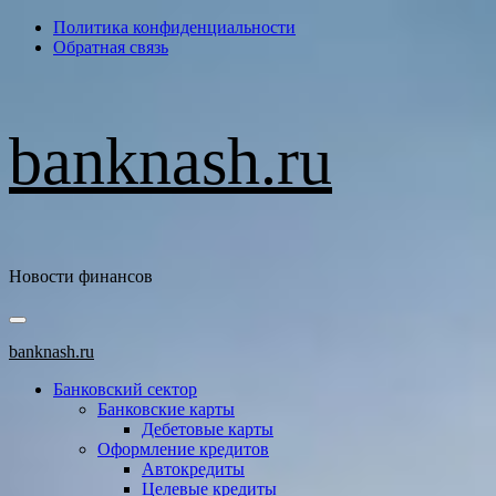
Перейти
Политика конфиденциальности
к
Обратная связь
содержимому
banknash.ru
Новости финансов
Основное
меню
banknash.ru
Банковский сектор
Банковские карты
Дебетовые карты
Оформление кредитов
Автокредиты
Целевые кредиты