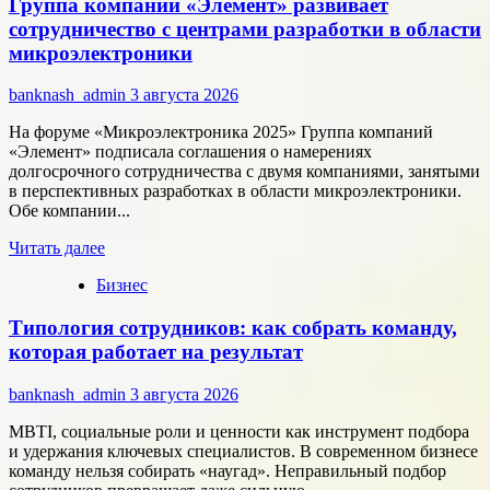
Группа компаний «Элемент» развивает
цифровые
активы
сотрудничество с центрами разработки в области
меняют
микроэлектроники
подход
к
banknash_admin
3 августа 2026
онлайн-
расчётам
На форуме «Микроэлектроника 2025» Группа компаний
«Элемент» подписала соглашения о намерениях
долгосрочного сотрудничества с двумя компаниями, занятыми
в перспективных разработках в области микроэлектроники.
Обе компании...
Прочитать
Читать далее
больше
Бизнес
о
Группа
Типология сотрудников: как собрать команду,
компаний
«Элемент»
которая работает на результат
развивает
сотрудничество
banknash_admin
3 августа 2026
с
центрами
MBTI, социальные роли и ценности как инструмент подбора
разработки
и удержания ключевых специалистов. В современном бизнесе
в
команду нельзя собирать «наугад». Неправильный подбор
области