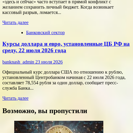
потребителя
«здесь и сейчас» часто вступает в прямой конфликт с
с
желанием сохранить личный бюджет. Когда возникает
помощью
кассовый разрыв, ломается...
цифровых
Прочитать
технологий
Читать далее
больше
Банковский сектор
о
Срочные
Курсы доллара и евро, установленные ЦБ РФ на
финансы:
скорость
среду, 22 июля 2026 года
против
переплат
banknash_admin
23 июля 2026
Официальный курс доллара США по отношению к рублю,
установленный Центробанком начиная с 22 июля 2026 года,
составляет 78,554 рубля за один доллар, сообщает пресс-
служба Банка...
Прочитать
Читать далее
больше
о
Возможно, вы пропустили
Курсы
доллара
и
евро,