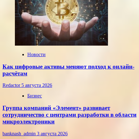
установленные
ЦБ
РФ
на
среду,
22
июля
2026
года
Новости
Как цифровые активы меняют подход к онлайн-
расчётам
Redactor
5 августа 2026
Бизнес
Группа компаний «Элемент» развивает
сотрудничество с центрами разработки в области
микроэлектроники
banknash_admin
3 августа 2026