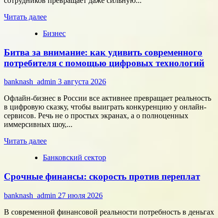
сотрудников превращает даже сильную...
микроэлектроники
Прочитать
Читать далее
больше
Бизнес
о
Типология
Битва за внимание: как удивить современного
сотрудников:
как
потребителя с помощью цифровых технологий
собрать
команду,
banknash_admin
3 августа 2026
которая
работает
Офлайн-бизнес в России все активнее превращает реальность
на
в цифровую сказку, чтобы выиграть конкуренцию у онлайн-
результат
сервисов. Речь не о простых экранах, а о полноценных
иммерсивных шоу,...
Прочитать
Читать далее
больше
Банковский сектор
о
Битва
Срочные финансы: скорость против переплат
за
внимание:
как
banknash_admin
27 июля 2026
удивить
современного
В современной финансовой реальности потребность в деньгах