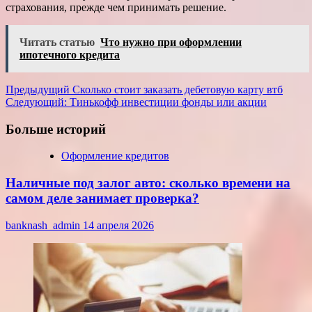
страхования, прежде чем принимать решение.
Читать статью
Что нужно при оформлении
ипотечного кредита
Навигация
Предыдущий
Сколько стоит заказать дебетовую карту втб
Следующий:
Тинькофф инвестиции фонды или акции
записи
Больше историй
Оформление кредитов
Наличные под залог авто: сколько времени на
самом деле занимает проверка?
banknash_admin
14 апреля 2026