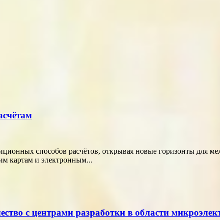
асчётам
диционных способов расчётов, открывая новые горизонты для м
м картам и электронным...
ество с центрами разработки в области микроэле