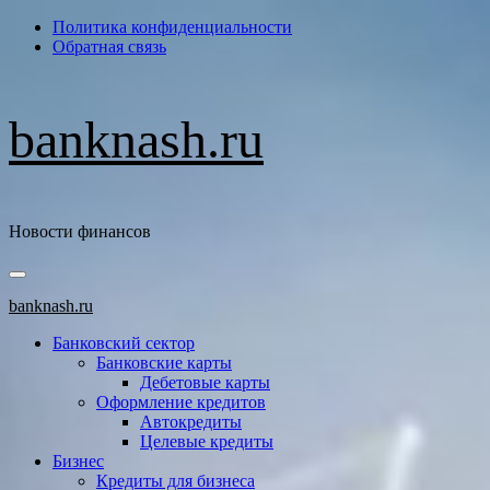
Перейти
Политика конфиденциальности
к
Обратная связь
содержимому
banknash.ru
Новости финансов
Основное
меню
banknash.ru
Банковский сектор
Банковские карты
Дебетовые карты
Оформление кредитов
Автокредиты
Целевые кредиты
Бизнес
Кредиты для бизнеса