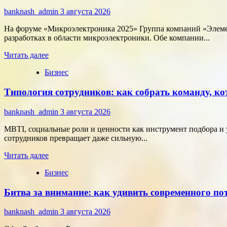
активы
меняют
banknash_admin
3 августа 2026
подход
к
На форуме «Микроэлектроника 2025» Группа компаний «Элемен
онлайн-
разработках в области микроэлектроники. Обе компании...
расчётам
Прочитать
Читать далее
больше
Бизнес
о
Группа
Типология сотрудников: как собрать команду, ко
компаний
«Элемент»
развивает
banknash_admin
3 августа 2026
сотрудничество
с
MBTI, социальные роли и ценности как инструмент подбора и 
центрами
сотрудников превращает даже сильную...
разработки
Прочитать
в
Читать далее
больше
области
Бизнес
о
микроэлектроники
Типология
Битва за внимание: как удивить современного п
сотрудников:
как
собрать
banknash_admin
3 августа 2026
команду,