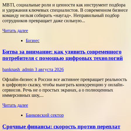
центрами
MBTI, социальные роли и ценности как инструмент подбора
разработки
и удержания ключевых специалистов. В современном бизнесе
в
команду нельзя собирать «наугад». Неправильный подбор
области
сотрудников превращает даже сильную...
микроэлектроники
Прочитать
Читать далее
больше
Бизнес
о
Типология
Битва за внимание: как удивить современного
сотрудников:
как
потребителя с помощью цифровых технологий
собрать
команду,
banknash_admin
3 августа 2026
которая
работает
Офлайн-бизнес в России все активнее превращает реальность
на
в цифровую сказку, чтобы выиграть конкуренцию у онлайн-
результат
сервисов. Речь не о простых экранах, а о полноценных
иммерсивных шоу,...
Прочитать
Читать далее
больше
Банковский сектор
о
Битва
Срочные финансы: скорость против переплат
за