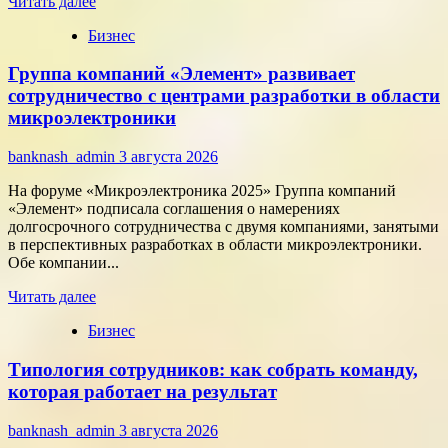
Прочитать
Читать далее
больше
Бизнес
о
Как
Группа компаний «Элемент» развивает
цифровые
активы
сотрудничество с центрами разработки в области
меняют
микроэлектроники
подход
к
banknash_admin
3 августа 2026
онлайн-
расчётам
На форуме «Микроэлектроника 2025» Группа компаний
«Элемент» подписала соглашения о намерениях
долгосрочного сотрудничества с двумя компаниями, занятыми
в перспективных разработках в области микроэлектроники.
Обе компании...
Прочитать
Читать далее
больше
Бизнес
о
Группа
Типология сотрудников: как собрать команду,
компаний
«Элемент»
которая работает на результат
развивает
сотрудничество
banknash_admin
3 августа 2026
с