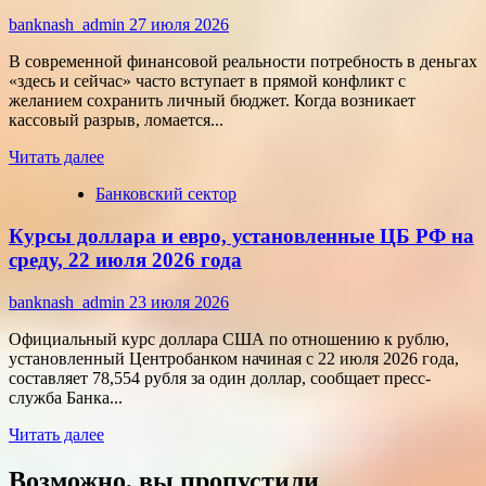
внимание:
как
banknash_admin
27 июля 2026
удивить
современного
В современной финансовой реальности потребность в деньгах
потребителя
«здесь и сейчас» часто вступает в прямой конфликт с
с
желанием сохранить личный бюджет. Когда возникает
помощью
кассовый разрыв, ломается...
цифровых
Прочитать
технологий
Читать далее
больше
Банковский сектор
о
Срочные
Курсы доллара и евро, установленные ЦБ РФ на
финансы:
скорость
среду, 22 июля 2026 года
против
переплат
banknash_admin
23 июля 2026
Официальный курс доллара США по отношению к рублю,
установленный Центробанком начиная с 22 июля 2026 года,
составляет 78,554 рубля за один доллар, сообщает пресс-
служба Банка...
Прочитать
Читать далее
больше
о
Возможно, вы пропустили