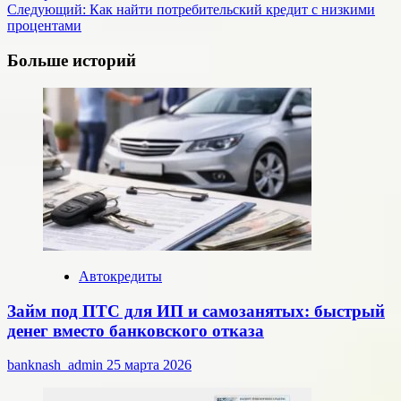
записи
Следующий:
Как найти потребительский кредит с низкими
процентами
Больше историй
Автокредиты
Займ под ПТС для ИП и самозанятых: быстрый
денег вместо банковского отказа
banknash_admin
25 марта 2026