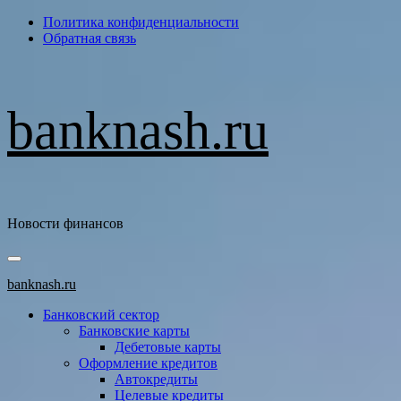
Перейти
Политика конфиденциальности
к
Обратная связь
содержимому
banknash.ru
Новости финансов
Основное
меню
banknash.ru
Банковский сектор
Банковские карты
Дебетовые карты
Оформление кредитов
Автокредиты
Целевые кредиты