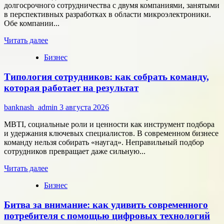
долгосрочного сотрудничества с двумя компаниями, занятыми
в перспективных разработках в области микроэлектроники.
Обе компании...
Прочитать
Читать далее
больше
Бизнес
о
Группа
Типология сотрудников: как собрать команду,
компаний
«Элемент»
которая работает на результат
развивает
сотрудничество
banknash_admin
3 августа 2026
с
центрами
MBTI, социальные роли и ценности как инструмент подбора
разработки
и удержания ключевых специалистов. В современном бизнесе
в
команду нельзя собирать «наугад». Неправильный подбор
области
сотрудников превращает даже сильную...
микроэлектроники
Прочитать
Читать далее
больше
Бизнес
о
Типология
Битва за внимание: как удивить современного
сотрудников:
как
потребителя с помощью цифровых технологий
собрать