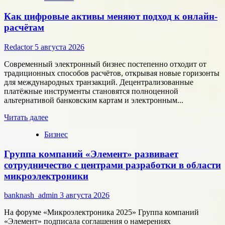
Как цифровые активы меняют подход к онлайн-
расчётам
Redactor
5 августа 2026
Современный электронный бизнес постепенно отходит от
традиционных способов расчётов, открывая новые горизонты
для международных транзакций. Децентрализованные
платёжные инструменты становятся полноценной
альтернативой банковским картам и электронным...
Прочитать
Читать далее
больше
Бизнес
о
Как
Группа компаний «Элемент» развивает
цифровые
активы
сотрудничество с центрами разработки в области
меняют
микроэлектроники
подход
к
banknash_admin
3 августа 2026
онлайн-
расчётам
На форуме «Микроэлектроника 2025» Группа компаний
«Элемент» подписала соглашения о намерениях