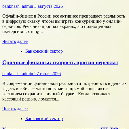
команду,
banknash_admin
3 августа 2026
которая
работает
Офлайн-бизнес в России все активнее превращает реальность
на
в цифровую сказку, чтобы выиграть конкуренцию у онлайн-
результат
сервисов. Речь не о простых экранах, а о полноценных
иммерсивных шоу,...
Прочитать
Читать далее
больше
Банковский сектор
о
Битва
Срочные финансы: скорость против переплат
за
внимание:
как
banknash_admin
27 июля 2026
удивить
современного
В современной финансовой реальности потребность в деньгах
потребителя
«здесь и сейчас» часто вступает в прямой конфликт с
с
желанием сохранить личный бюджет. Когда возникает
помощью
кассовый разрыв, ломается...
цифровых
Прочитать
технологий
Читать далее
больше
Банковский сектор
о
Срочные