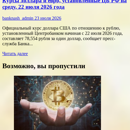
Курсы доллара и евро, установленные ЦБ РФ на
финансы:
скорость
среду, 22 июля 2026 года
против
переплат
banknash_admin
23 июля 2026
Официальный курс доллара США по отношению к рублю,
установленный Центробанком начиная с 22 июля 2026 года,
составляет 78,554 рубля за один доллар, сообщает пресс-
служба Банка...
Прочитать
Читать далее
больше
о
Возможно, вы пропустили
Курсы
доллара
и
евро,
установленные
ЦБ
РФ
на
среду,
22
июля
2026