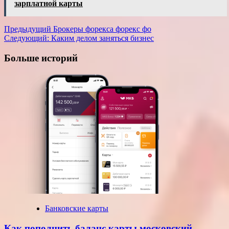
зарплатной карты
Навигация
Предыдущий
Брокеры форекса форекс фо
Следующий:
Каким делом заняться бизнес
записи
Больше историй
Банковские карты
Как пополнить баланс карты московский