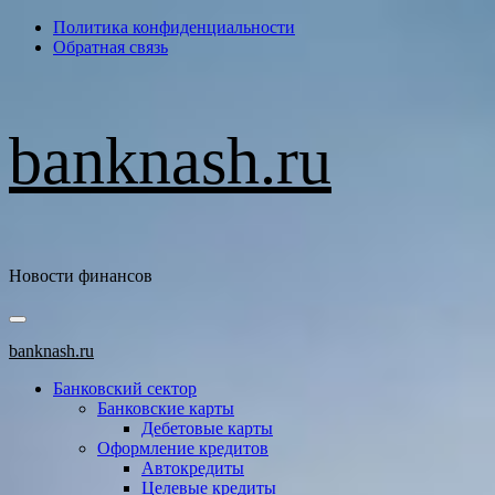
Перейти
Политика конфиденциальности
к
Обратная связь
содержимому
banknash.ru
Новости финансов
Основное
меню
banknash.ru
Банковский сектор
Банковские карты
Дебетовые карты
Оформление кредитов
Автокредиты
Целевые кредиты