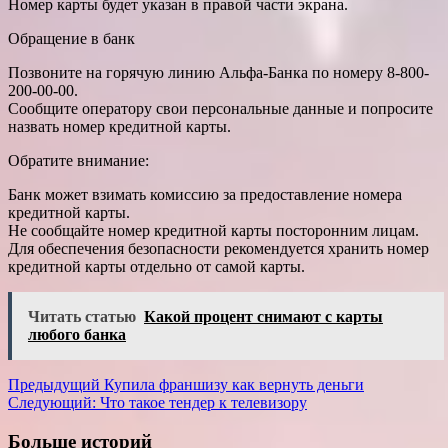
Номер карты будет указан в правой части экрана.
Обращение в банк
Позвоните на горячую линию Альфа-Банка по номеру 8-800-
200-00-00.
Сообщите оператору свои персональные данные и попросите
назвать номер кредитной карты.
Обратите внимание:
Банк может взимать комиссию за предоставление номера
кредитной карты.
Не сообщайте номер кредитной карты посторонним лицам.
Для обеспечения безопасности рекомендуется хранить номер
кредитной карты отдельно от самой карты.
Читать статью
Какой процент снимают с карты
любого банка
Навигация
Предыдущий
Купила франшизу как вернуть деньги
Следующий:
Что такое тендер к телевизору
записи
Больше историй