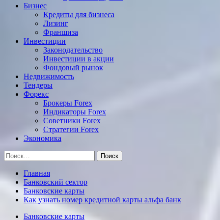
Бизнес
Кредиты для бизнеса
Лизинг
Франшиза
Инвестиции
Законодательство
Инвестиции в акции
Фондовый рынок
Недвижимость
Тендеры
Форекс
Брокеры Forex
Индикаторы Forex
Советники Forex
Стратегии Forex
Экономика
Найти:
Главная
Банковский сектор
Банковские карты
Как узнать номер кредитной карты альфа банк
Банковские карты