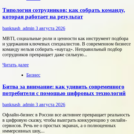
Группа
Типология сотрудников: как собрать команду,
компаний
«Элемент»
которая работает на результат
развивает
сотрудничество
banknash_admin
3 августа 2026
с
центрами
MBTI, социальные роли и ценности как инструмент подбора
разработки
и удержания ключевых специалистов. В современном бизнесе
в
команду нельзя собирать «наугад». Неправильный подбор
области
сотрудников превращает даже сильную...
микроэлектроники
Прочитать
Читать далее
больше
Бизнес
о
Типология
Битва за внимание: как удивить современного
сотрудников:
как
потребителя с помощью цифровых технологий
собрать
команду,
banknash_admin
3 августа 2026
которая
работает
Офлайн-бизнес в России все активнее превращает реальность
на
в цифровую сказку, чтобы выиграть конкуренцию у онлайн-
результат
сервисов. Речь не о простых экранах, а о полноценных
иммерсивных шоу,...