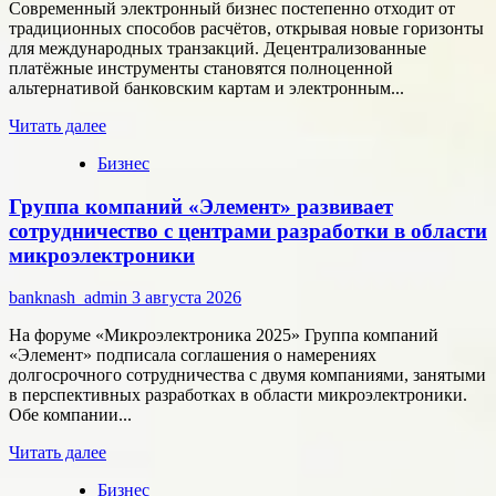
Современный электронный бизнес постепенно отходит от
традиционных способов расчётов, открывая новые горизонты
для международных транзакций. Децентрализованные
платёжные инструменты становятся полноценной
альтернативой банковским картам и электронным...
Прочитать
Читать далее
больше
Бизнес
о
Как
Группа компаний «Элемент» развивает
цифровые
активы
сотрудничество с центрами разработки в области
меняют
микроэлектроники
подход
к
banknash_admin
3 августа 2026
онлайн-
расчётам
На форуме «Микроэлектроника 2025» Группа компаний
«Элемент» подписала соглашения о намерениях
долгосрочного сотрудничества с двумя компаниями, занятыми
в перспективных разработках в области микроэлектроники.
Обе компании...
Прочитать
Читать далее
больше
Бизнес
о