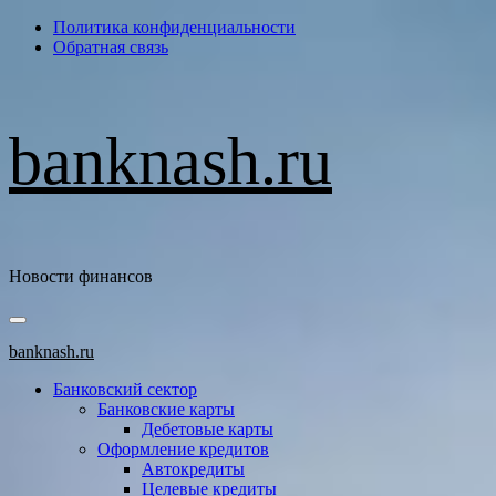
Перейти
Политика конфиденциальности
к
Обратная связь
содержимому
banknash.ru
Новости финансов
Основное
меню
banknash.ru
Банковский сектор
Банковские карты
Дебетовые карты
Оформление кредитов
Автокредиты
Целевые кредиты