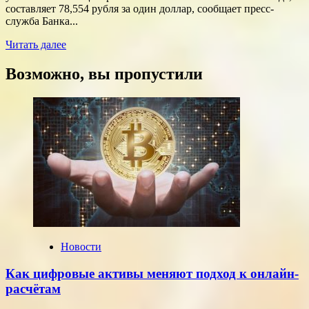
составляет 78,554 рубля за один доллар, сообщает пресс-
служба Банка...
Прочитать
Читать далее
больше
о
Возможно, вы пропустили
Курсы
доллара
и
евро,
установленные
ЦБ
РФ
на
среду,
22
июля
2026
года
Новости
Как цифровые активы меняют подход к онлайн-
расчётам