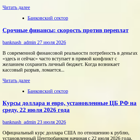
Прочитать
Читать далее
больше
Банковский сектор
о
Битва
Срочные финансы: скорость против переплат
за
внимание:
как
banknash_admin
27 июля 2026
удивить
современного
В современной финансовой реальности потребность в деньгах
потребителя
«здесь и сейчас» часто вступает в прямой конфликт с
с
желанием сохранить личный бюджет. Когда возникает
помощью
кассовый разрыв, ломается...
цифровых
Прочитать
технологий
Читать далее
больше
Банковский сектор
о
Срочные
Курсы доллара и евро, установленные ЦБ РФ на
финансы:
скорость
среду, 22 июля 2026 года
против
переплат
banknash_admin
23 июля 2026
Официальный курс доллара США по отношению к рублю,
установленный Центробанком начиная с 22 июля 2026 года,