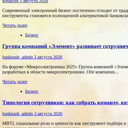
Redactor
5 августа 2026
Современный электронный бизнес постепенно отходит от тра
инструменты становятся полноценной альтернативой банковски
Прочитать
Читать далее
больше
Бизнес
о
Как
Группа компаний «Элемент» развивает сотруднич
цифровые
активы
меняют
banknash_admin
3 августа 2026
подход
к
На форуме «Микроэлектроника 2025» Группа компаний «Элемен
онлайн-
разработках в области микроэлектроники. Обе компании...
расчётам
Прочитать
Читать далее
больше
Бизнес
о
Группа
Типология сотрудников: как собрать команду, ко
компаний
«Элемент»
развивает
banknash_admin
3 августа 2026
сотрудничество
с
MBTI, социальные роли и ценности как инструмент подбора и 
центрами