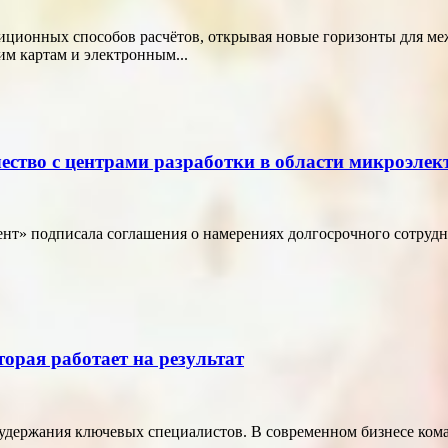
диционных способов расчётов, открывая новые горизонты для м
м картам и электронным...
ество с центрами разработки в области микроэле
т» подписала соглашения о намерениях долгосрочного сотрудн
торая работает на результат
удержания ключевых специалистов. В современном бизнесе кома