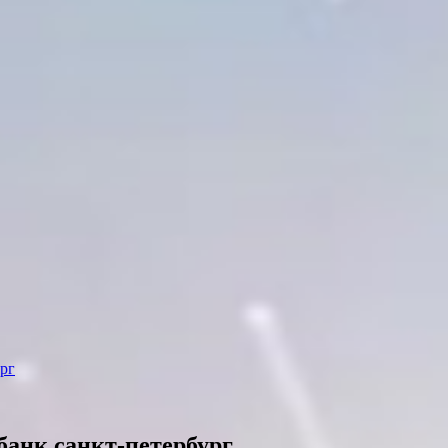
ург
банк санкт-петербург