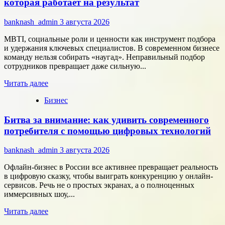
которая работает на результат
развивает
сотрудничество
banknash_admin
3 августа 2026
с
центрами
MBTI, социальные роли и ценности как инструмент подбора
разработки
и удержания ключевых специалистов. В современном бизнесе
в
команду нельзя собирать «наугад». Неправильный подбор
области
сотрудников превращает даже сильную...
микроэлектроники
Прочитать
Читать далее
больше
Бизнес
о
Типология
Битва за внимание: как удивить современного
сотрудников:
как
потребителя с помощью цифровых технологий
собрать
команду,
banknash_admin
3 августа 2026
которая
работает
Офлайн-бизнес в России все активнее превращает реальность
на
в цифровую сказку, чтобы выиграть конкуренцию у онлайн-
результат
сервисов. Речь не о простых экранах, а о полноценных
иммерсивных шоу,...
Прочитать
Читать далее
больше