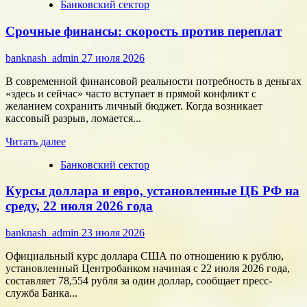
Банковский сектор
о
Битва
Срочные финансы: скорость против переплат
за
внимание:
как
banknash_admin
27 июля 2026
удивить
современного
В современной финансовой реальности потребность в деньгах
потребителя
«здесь и сейчас» часто вступает в прямой конфликт с
с
желанием сохранить личный бюджет. Когда возникает
помощью
кассовый разрыв, ломается...
цифровых
Прочитать
технологий
Читать далее
больше
Банковский сектор
о
Срочные
Курсы доллара и евро, установленные ЦБ РФ на
финансы:
скорость
среду, 22 июля 2026 года
против
переплат
banknash_admin
23 июля 2026
Официальный курс доллара США по отношению к рублю,
установленный Центробанком начиная с 22 июля 2026 года,
составляет 78,554 рубля за один доллар, сообщает пресс-
служба Банка...