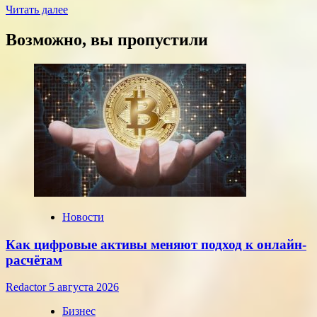
Прочитать
Читать далее
больше
о
Возможно, вы пропустили
Курсы
доллара
и
евро,
установленные
ЦБ
РФ
на
среду,
22
июля
2026
года
Новости
Как цифровые активы меняют подход к онлайн-
расчётам
Redactor
5 августа 2026
Бизнес