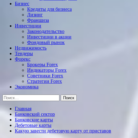
Бизнес
Кредиты для бизнеса
Лизинг
Франшиза
Инвестиции
Законодательство
Инвестиции в акции
Фондовый рынок
Недвижимость
Тендеры
Форекс
Брокеры Forex
Индикаторы Forex
Советники Forex
Стратегии Forex
Экономика
Найти:
Главная
Банковский сектор
Банковские карты
Дебетовые карты
Какую завести дебетовую карту от приставов