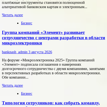
платёжные инструменты становятся полноценной
альтернативой банковским картам и электронным...
Прочитать
Читать далее
больше
Бизнес
о
Как
Группа компаний «Элемент» развивает
цифровые
активы
сотрудничество с центрами разработки в области
меняют
микроэлектроники
подход
к
banknash_admin
3 августа 2026
онлайн-
расчётам
На форуме «Микроэлектроника 2025» Группа компаний
«Элемент» подписала соглашения о намерениях
долгосрочного сотрудничества с двумя компаниями, занятыми
в перспективных разработках в области микроэлектроники.
Обе компании...
Прочитать
Читать далее
больше
Бизнес
о
Группа
Типология сотрудников: как собрать команду,
компаний
«Элемент»