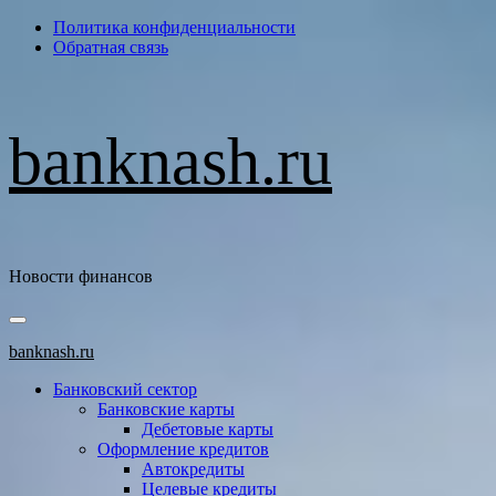
Перейти
Политика конфиденциальности
к
Обратная связь
содержимому
banknash.ru
Новости финансов
Основное
меню
banknash.ru
Банковский сектор
Банковские карты
Дебетовые карты
Оформление кредитов
Автокредиты
Целевые кредиты