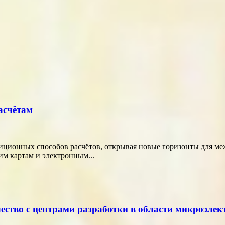
асчётам
диционных способов расчётов, открывая новые горизонты для м
м картам и электронным...
ество с центрами разработки в области микроэле