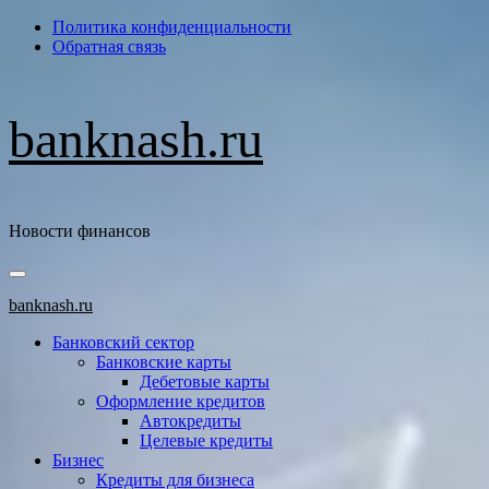
Перейти
Политика конфиденциальности
к
Обратная связь
содержимому
banknash.ru
Новости финансов
Основное
меню
banknash.ru
Банковский сектор
Банковские карты
Дебетовые карты
Оформление кредитов
Автокредиты
Целевые кредиты
Бизнес
Кредиты для бизнеса