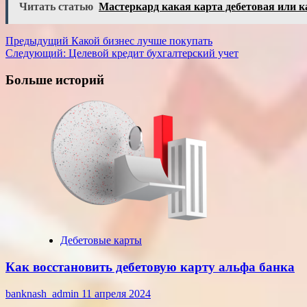
Читать статью
Мастеркард какая карта дебетовая или к
Навигация
Предыдущий
Какой бизнес лучше покупать
Следующий:
Целевой кредит бухгалтерский учет
записи
Больше историй
Дебетовые карты
Как восстановить дебетовую карту альфа банка
banknash_admin
11 апреля 2024