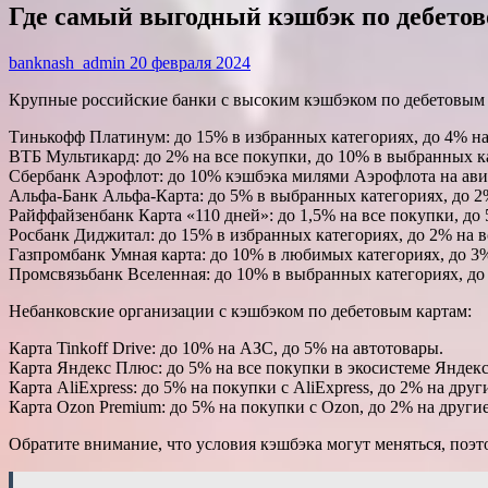
Где самый выгодный кэшбэк по дебетов
banknash_admin
20 февраля 2024
Крупные российские банки с высоким кэшбэком по дебетовым 
Тинькофф Платинум: до 15% в избранных категориях, до 4% на 
ВТБ Мультикард: до 2% на все покупки, до 10% в выбранных к
Сбербанк Аэрофлот: до 10% кэшбэка милями Аэрофлота на авиа
Альфа-Банк Альфа-Карта: до 5% в выбранных категориях, до 2
Райффайзенбанк Карта «110 дней»: до 1,5% на все покупки, до
Росбанк Диджитал: до 15% в избранных категориях, до 2% на в
Газпромбанк Умная карта: до 10% в любимых категориях, до 3%
Промсвязьбанк Вселенная: до 10% в выбранных категориях, до
Небанковские организации с кэшбэком по дебетовым картам:
Карта Tinkoff Drive: до 10% на АЗС, до 5% на автотовары.
Карта Яндекс Плюс: до 5% на все покупки в экосистеме Яндекс
Карта AliExpress: до 5% на покупки с AliExpress, до 2% на друг
Карта Ozon Premium: до 5% на покупки с Ozon, до 2% на други
Обратите внимание, что условия кэшбэка могут меняться, поэ