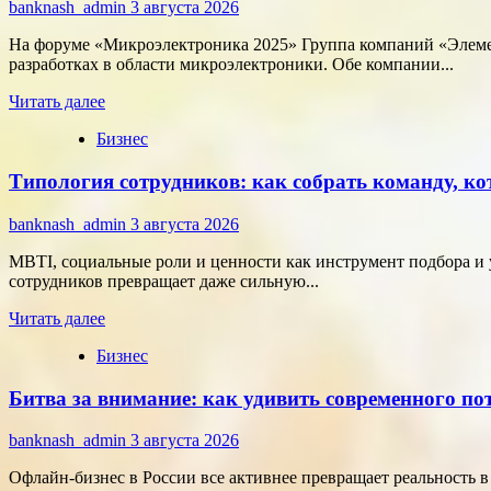
меняют
banknash_admin
3 августа 2026
подход
к
На форуме «Микроэлектроника 2025» Группа компаний «Элемен
онлайн-
разработках в области микроэлектроники. Обе компании...
расчётам
Прочитать
Читать далее
больше
Бизнес
о
Группа
Типология сотрудников: как собрать команду, ко
компаний
«Элемент»
развивает
banknash_admin
3 августа 2026
сотрудничество
с
MBTI, социальные роли и ценности как инструмент подбора и 
центрами
сотрудников превращает даже сильную...
разработки
Прочитать
в
Читать далее
больше
области
Бизнес
о
микроэлектроники
Типология
Битва за внимание: как удивить современного п
сотрудников:
как
собрать
banknash_admin
3 августа 2026
команду,
которая
Офлайн-бизнес в России все активнее превращает реальность 