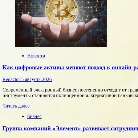
Новости
Как цифровые активы меняют подход к онлайн-р
Redactor
5 августа 2026
Современный электронный бизнес постепенно отходит от тра
инструменты становятся полноценной альтернативой банковски
Прочитать
Читать далее
больше
Бизнес
о
Как
Группа компаний «Элемент» развивает сотруднич
цифровые
активы