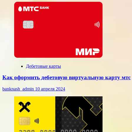
Дебетовые карты
Как оформить дебетовую виртуальную карту мтс
banknash_admin
10 апреля 2024