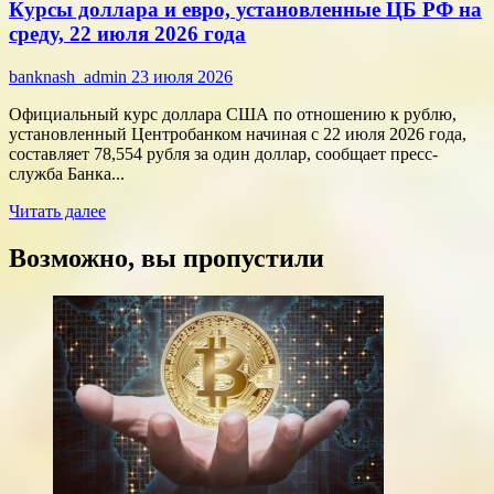
Курсы доллара и евро, установленные ЦБ РФ на
финансы:
скорость
среду, 22 июля 2026 года
против
переплат
banknash_admin
23 июля 2026
Официальный курс доллара США по отношению к рублю,
установленный Центробанком начиная с 22 июля 2026 года,
составляет 78,554 рубля за один доллар, сообщает пресс-
служба Банка...
Прочитать
Читать далее
больше
о
Возможно, вы пропустили
Курсы
доллара
и
евро,
установленные
ЦБ
РФ
на
среду,
22
июля
2026