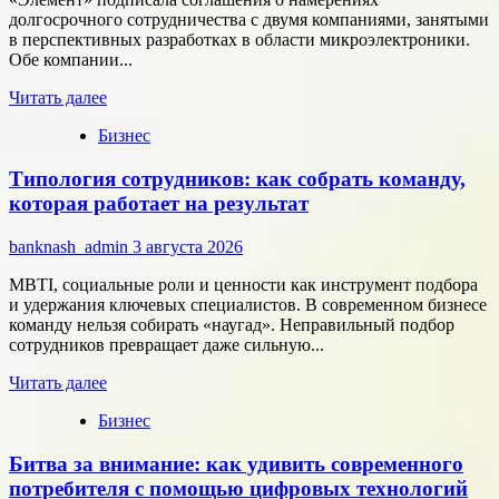
долгосрочного сотрудничества с двумя компаниями, занятыми
в перспективных разработках в области микроэлектроники.
Обе компании...
Прочитать
Читать далее
больше
Бизнес
о
Группа
Типология сотрудников: как собрать команду,
компаний
«Элемент»
которая работает на результат
развивает
сотрудничество
banknash_admin
3 августа 2026
с
центрами
MBTI, социальные роли и ценности как инструмент подбора
разработки
и удержания ключевых специалистов. В современном бизнесе
в
команду нельзя собирать «наугад». Неправильный подбор
области
сотрудников превращает даже сильную...
микроэлектроники
Прочитать
Читать далее
больше
Бизнес
о
Типология
Битва за внимание: как удивить современного
сотрудников:
как
потребителя с помощью цифровых технологий