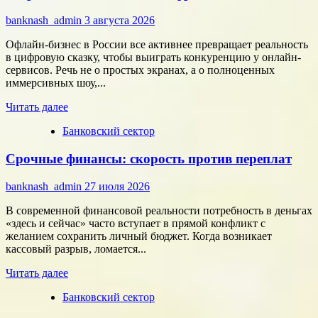
собрать
команду,
banknash_admin
3 августа 2026
которая
работает
Офлайн-бизнес в России все активнее превращает реальность
на
в цифровую сказку, чтобы выиграть конкуренцию у онлайн-
результат
сервисов. Речь не о простых экранах, а о полноценных
иммерсивных шоу,...
Прочитать
Читать далее
больше
Банковский сектор
о
Битва
Срочные финансы: скорость против переплат
за
внимание:
как
banknash_admin
27 июля 2026
удивить
современного
В современной финансовой реальности потребность в деньгах
потребителя
«здесь и сейчас» часто вступает в прямой конфликт с
с
желанием сохранить личный бюджет. Когда возникает
помощью
кассовый разрыв, ломается...
цифровых
Прочитать
технологий
Читать далее
больше
Банковский сектор
о
Срочные