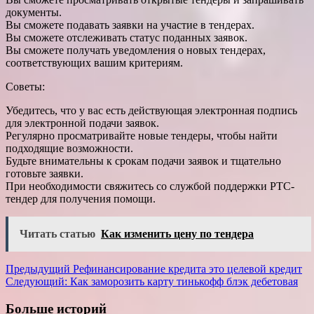
документы.
Вы сможете подавать заявки на участие в тендерах.
Вы сможете отслеживать статус поданных заявок.
Вы сможете получать уведомления о новых тендерах,
соответствующих вашим критериям.
Советы:
Убедитесь, что у вас есть действующая электронная подпись
для электронной подачи заявок.
Регулярно просматривайте новые тендеры, чтобы найти
подходящие возможности.
Будьте внимательны к срокам подачи заявок и тщательно
готовьте заявки.
При необходимости свяжитесь со службой поддержки РТС-
тендер для получения помощи.
Читать статью
Как изменить цену по тендера
Навигация
Предыдущий
Рефинансирование кредита это целевой кредит
Следующий:
Как заморозить карту тинькофф блэк дебетовая
записи
Больше историй