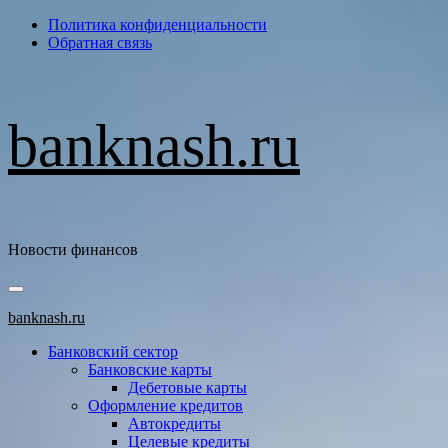
Перейти
Политика конфиденциальности
к
Обратная связь
содержимому
banknash.ru
Новости финансов
Основное
меню
banknash.ru
Банковский сектор
Банковские карты
Дебетовые карты
Оформление кредитов
Автокредиты
Целевые кредиты