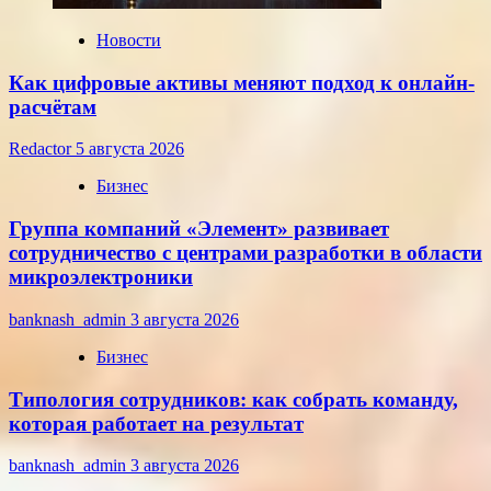
года
Новости
Как цифровые активы меняют подход к онлайн-
расчётам
Redactor
5 августа 2026
Бизнес
Группа компаний «Элемент» развивает
сотрудничество с центрами разработки в области
микроэлектроники
banknash_admin
3 августа 2026
Бизнес
Типология сотрудников: как собрать команду,
которая работает на результат
banknash_admin
3 августа 2026