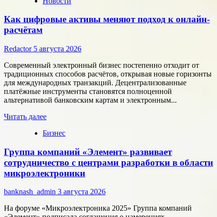
Новости
Как цифровые активы меняют подход к онлайн-
расчётам
Redactor
5 августа 2026
Современный электронный бизнес постепенно отходит от
традиционных способов расчётов, открывая новые горизонты
для международных транзакций. Децентрализованные
платёжные инструменты становятся полноценной
альтернативой банковским картам и электронным...
Прочитать
Читать далее
больше
Бизнес
о
Как
Группа компаний «Элемент» развивает
цифровые
активы
сотрудничество с центрами разработки в области
меняют
микроэлектроники
подход
к
banknash_admin
3 августа 2026
онлайн-
расчётам
На форуме «Микроэлектроника 2025» Группа компаний
«Элемент» подписала соглашения о намерениях