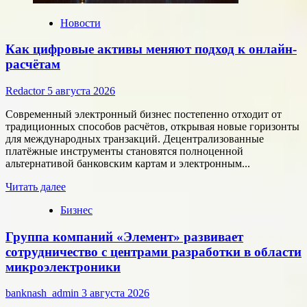
Новости
Как цифровые активы меняют подход к онлайн-
расчётам
Redactor
5 августа 2026
Современный электронный бизнес постепенно отходит от
традиционных способов расчётов, открывая новые горизонты
для международных транзакций. Децентрализованные
платёжные инструменты становятся полноценной
альтернативой банковским картам и электронным...
Прочитать
Читать далее
больше
Бизнес
о
Как
Группа компаний «Элемент» развивает
цифровые
активы
сотрудничество с центрами разработки в области
меняют
микроэлектроники
подход
к
banknash_admin
3 августа 2026
онлайн-