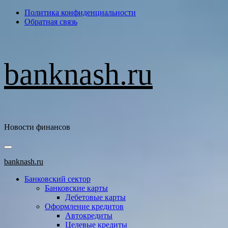
Перейти
Политика конфиденциальности
к
Обратная связь
содержимому
banknash.ru
Новости финансов
Основное
меню
banknash.ru
Банковский сектор
Банковские карты
Дебетовые карты
Оформление кредитов
Автокредиты
Целевые кредиты