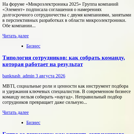
расчётам
На форуме «Микроэлектроника 2025» Группа компаний
«Элемент» подписала соглашения о намерениях
долгосрочного сотрудничества с двумя компаниями, занятыми
в перспективных разработках в области микроэлектроники.
Обе компании...
Прочитать
Читать далее
больше
Бизнес
о
Группа
Типология сотрудников: как собрать команду,
компаний
«Элемент»
которая работает на результат
развивает
сотрудничество
banknash_admin
3 августа 2026
с
центрами
MBTI, социальные роли и ценности как инструмент подбора
разработки
и удержания ключевых специалистов. В современном бизнесе
в
команду нельзя собирать «наугад». Неправильный подбор
области
сотрудников превращает даже сильную...
микроэлектроники
Прочитать
Читать далее
больше
Бизнес
о
Типология
сотрудников: