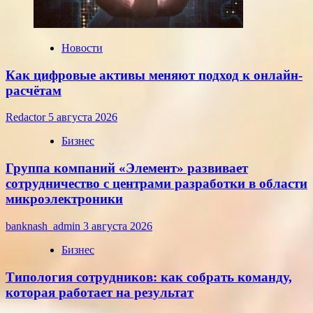
июля
2026
года
Новости
Как цифровые активы меняют подход к онлайн-
расчётам
Redactor
5 августа 2026
Бизнес
Группа компаний «Элемент» развивает
сотрудничество с центрами разработки в области
микроэлектроники
banknash_admin
3 августа 2026
Бизнес
Типология сотрудников: как собрать команду,
которая работает на результат