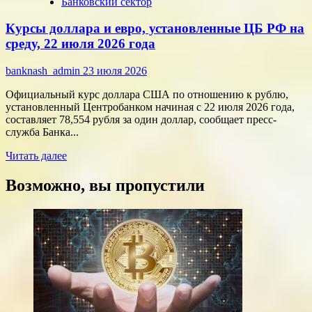
Банковский сектор
о
Срочные
Курсы доллара и евро, установленные ЦБ РФ на
финансы:
скорость
среду, 22 июля 2026 года
против
переплат
banknash_admin
23 июля 2026
Официальный курс доллара США по отношению к рублю,
установленный Центробанком начиная с 22 июля 2026 года,
составляет 78,554 рубля за один доллар, сообщает пресс-
служба Банка...
Прочитать
Читать далее
больше
о
Возможно, вы пропустили
Курсы
доллара
и
евро,
установленные
ЦБ
РФ
на
среду,
22