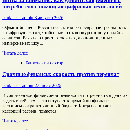
Битва за внимание: как удивить современного
как
потребителя с помощью цифровых технологий
собрать
команду,
banknash_admin
3 августа 2026
которая
работает
Офлайн-бизнес в России все активнее превращает реальность
на
в цифровую сказку, чтобы выиграть конкуренцию у онлайн-
результат
сервисов. Речь не о простых экранах, а о полноценных
иммерсивных шоу,...
Прочитать
Читать далее
больше
Банковский сектор
о
Битва
Срочные финансы: скорость против переплат
за
внимание:
как
banknash_admin
27 июля 2026
удивить
современного
В современной финансовой реальности потребность в деньгах
потребителя
«здесь и сейчас» часто вступает в прямой конфликт с
с
желанием сохранить личный бюджет. Когда возникает
помощью
кассовый разрыв, ломается...
цифровых
Прочитать
технологий
Читать далее
больше