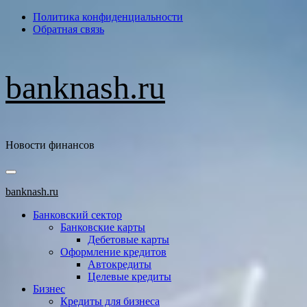
Перейти
Политика конфиденциальности
к
Обратная связь
содержимому
banknash.ru
Новости финансов
Основное
меню
banknash.ru
Банковский сектор
Банковские карты
Дебетовые карты
Оформление кредитов
Автокредиты
Целевые кредиты
Бизнес
Кредиты для бизнеса