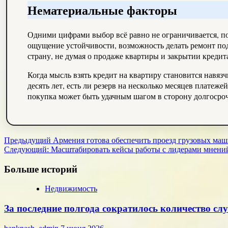
Нематериальные факторы
Одними цифрами выбор всё равно не ограничивается, по
ощущение устойчивости, возможность делать ремонт под 
страну, не думая о продаже квартиры и закрытии кредит
Когда мысль взять кредит на квартиру становится навяз
десять лет, есть ли резерв на несколько месяцев плате
покупка может быть удачным шагом в сторону долгосро
Навигация
Предыдущий
Армения готова обеспечить проезд грузовых ма
Следующий:
Масштабировать кейсы работы с лидерами мнений
записи
Больше историй
Недвижимость
За последние полгода сократилось количество сл