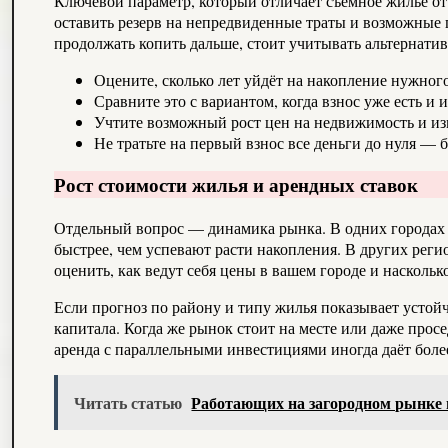
Ключевой параметр, который отличает съёмное жильё от
оставить резерв на непредвиденные траты и возможные п
продолжать копить дальше, стоит учитывать альтернатив
Оцените, сколько лет уйдёт на накопление нужног
Сравните это с вариантом, когда взнос уже есть и 
Учтите возможный рост цен на недвижимость и из
Не тратьте на первый взнос все деньги до нуля — 
Рост стоимости жилья и арендных ставок
Отдельный вопрос — динамика рынка. В одних городах 
быстрее, чем успевают расти накопления. В других рег
оценить, как ведут себя цены в вашем городе и наскольк
Если прогноз по району и типу жилья показывает устой
капитала. Когда же рынок стоит на месте или даже прос
аренда с параллельными инвестициями иногда даёт боле
Читать статью
Работающих на загородном рынке п