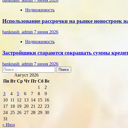
banknash_admin
7 июня 2026
Недвижимость
Использование рассрочки на рынке новостроек на
banknash_admin
7 июня 2026
Недвижимость
Застройщики стараются сокращать суммы кредито
banknash_admin
7 июня 2026
Найти:
Август 2026
Пн
Вт
Ср
Чт
Пт
Сб
Вс
1
2
3
4
5
6
7
8
9
10
11
12
13
14
15
16
17
18
19
20
21
22
23
24
25
26
27
28
29
30
31
« Июл