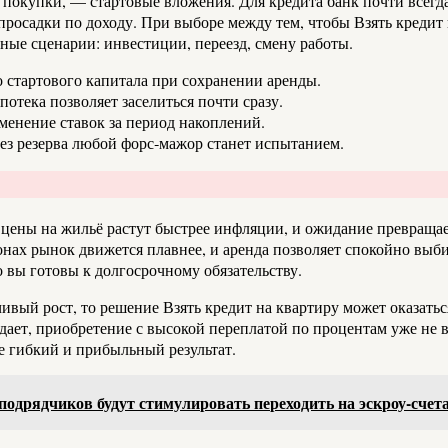
 покупки, — стартовые вложения. Для кредита банк почти всегда
росадки по доходу. При выборе между тем, чтобы Взять кредит 
ные сценарии: инвестиции, переезд, смену работы.
о стартового капитала при сохранении аренды.
ипотека позволяет заселиться почти сразу.
менение ставок за период накоплений.
без резерва любой форс‑мажор станет испытанием.
цены на жильё растут быстрее инфляции, и ожидание превращае
ионах рынок движется плавнее, и аренда позволяет спокойно вы
о вы готовы к долгосрочному обязательству.
чивый рост, то решение Взять кредит на квартиру может оказат
едает, приобретение с высокой переплатой по процентам уже не
е гибкий и прибыльный результат.
одрядчиков будут стимулировать переходить на эскроу-счета