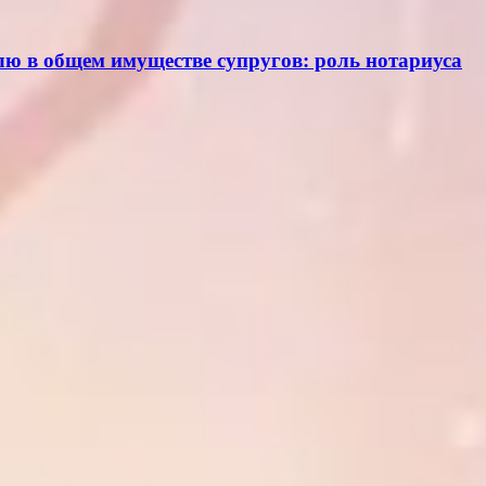
олю в общем имуществе супругов: роль нотариуса