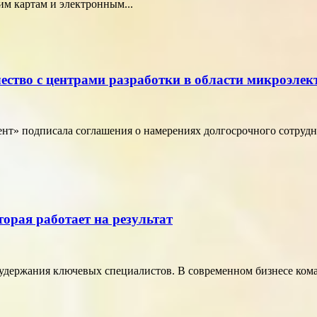
м картам и электронным...
ество с центрами разработки в области микроэле
т» подписала соглашения о намерениях долгосрочного сотрудн
торая работает на результат
удержания ключевых специалистов. В современном бизнесе кома