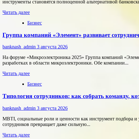
инструменты становятся полноценной альтернативой банковски
Прочитать
Читать далее
больше
Бизнес
о
Как
Группа компаний «Элемент» развивает сотруднич
цифровые
активы
меняют
banknash_admin
3 августа 2026
подход
к
На форуме «Микроэлектроника 2025» Группа компаний «Элемен
онлайн-
разработках в области микроэлектроники. Обе компании...
расчётам
Прочитать
Читать далее
больше
Бизнес
о
Группа
Типология сотрудников: как собрать команду, ко
компаний
«Элемент»
развивает
banknash_admin
3 августа 2026
сотрудничество
с
MBTI, социальные роли и ценности как инструмент подбора и 
центрами
сотрудников превращает даже сильную...
разработки
Прочитать
в
Читать далее