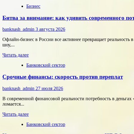
больше
области
Бизнес
о
микроэлектроники
Типология
Битва за внимание: как удивить современного п
сотрудников:
как
собрать
banknash_admin
3 августа 2026
команду,
которая
Офлайн-бизнес в России все активнее превращает реальность 
работает
шоу,...
на
Прочитать
результат
Читать далее
больше
Банковский сектор
о
Битва
Срочные финансы: скорость против переплат
за
внимание:
как
banknash_admin
27 июля 2026
удивить
современного
В современной финансовой реальности потребность в деньгах «
потребителя
ломается...
с
Прочитать
помощью
Читать далее
больше
цифровых
Банковский сектор
о
технологий
Срочные