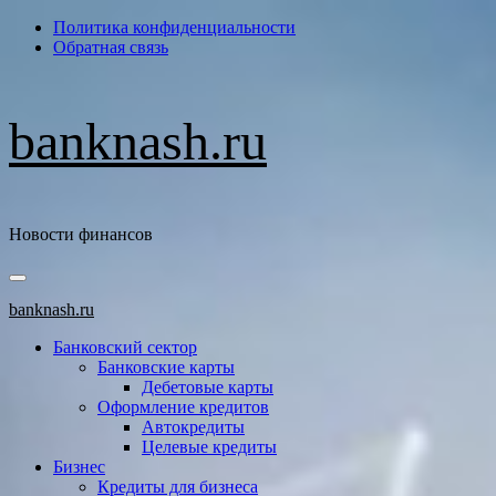
Перейти
Политика конфиденциальности
к
Обратная связь
содержимому
banknash.ru
Новости финансов
Основное
меню
banknash.ru
Банковский сектор
Банковские карты
Дебетовые карты
Оформление кредитов
Автокредиты
Целевые кредиты
Бизнес
Кредиты для бизнеса