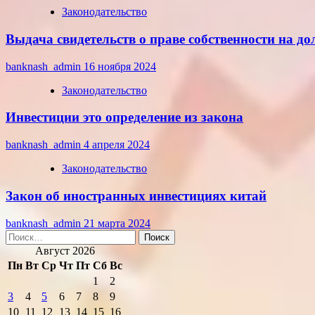
Законодательство
Выдача свидетельств о праве собственности на д
banknash_admin
16 ноября 2024
Законодательство
Инвестиции это определение из закона
banknash_admin
4 апреля 2024
Законодательство
Закон об иностранных инвестициях китай
banknash_admin
21 марта 2024
Найти:
Август 2026
Пн
Вт
Ср
Чт
Пт
Сб
Вс
1
2
3
4
5
6
7
8
9
10
11
12
13
14
15
16