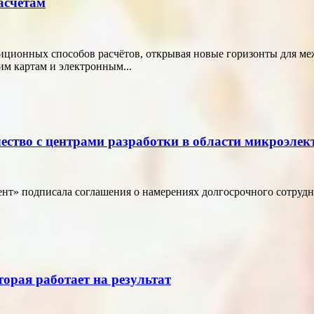
асчётам
диционных способов расчётов, открывая новые горизонты для м
м картам и электронным...
ество с центрами разработки в области микроэле
т» подписала соглашения о намерениях долгосрочного сотрудн
торая работает на результат