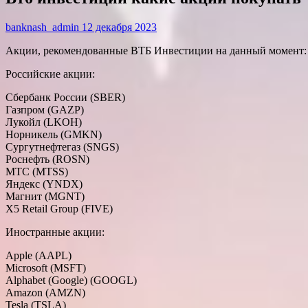
banknash_admin
12 декабря 2023
Акции, рекомендованные ВТБ Инвестиции на данный момент:
Российские акции:
Сбербанк России (SBER)
Газпром (GAZP)
Лукойл (LKOH)
Норникель (GMKN)
Сургутнефтегаз (SNGS)
Роснефть (ROSN)
МТС (MTSS)
Яндекс (YNDX)
Магнит (MGNT)
X5 Retail Group (FIVE)
Иностранные акции:
Apple (AAPL)
Microsoft (MSFT)
Alphabet (Google) (GOOGL)
Amazon (AMZN)
Tesla (TSLA)