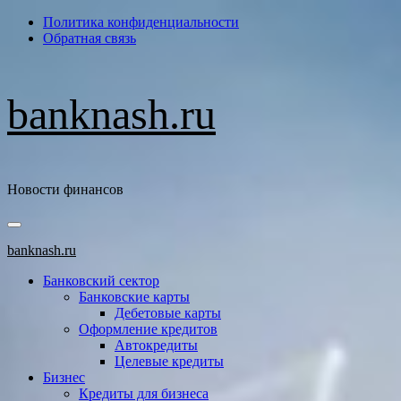
Перейти
Политика конфиденциальности
к
Обратная связь
содержимому
banknash.ru
Новости финансов
Основное
меню
banknash.ru
Банковский сектор
Банковские карты
Дебетовые карты
Оформление кредитов
Автокредиты
Целевые кредиты
Бизнес
Кредиты для бизнеса