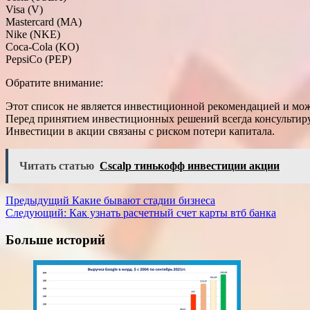
Visa (V)
Mastercard (MA)
Nike (NKE)
Coca-Cola (KO)
PepsiCo (PEP)
Обратите внимание:
Этот список не является инвестиционной рекомендацией и мож
Перед принятием инвестиционных решений всегда консультир
Инвестиции в акции связаны с риском потери капитала.
Читать статью
Cscalp тинькофф инвестиции акции
Навигация
Предыдущий
Какие бывают стадии бизнеса
Следующий:
Как узнать расчетный счет карты втб банка
записи
Больше историй