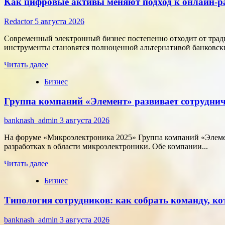
Как цифровые активы меняют подход к онлайн-р
Redactor
5 августа 2026
Современный электронный бизнес постепенно отходит от тра
инструменты становятся полноценной альтернативой банковски
Прочитать
Читать далее
больше
Бизнес
о
Как
Группа компаний «Элемент» развивает сотруднич
цифровые
активы
меняют
banknash_admin
3 августа 2026
подход
к
На форуме «Микроэлектроника 2025» Группа компаний «Элемен
онлайн-
разработках в области микроэлектроники. Обе компании...
расчётам
Прочитать
Читать далее
больше
Бизнес
о
Группа
Типология сотрудников: как собрать команду, ко
компаний
«Элемент»
развивает
banknash_admin
3 августа 2026