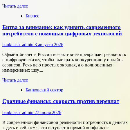
Прочитать
Читать далее
больше
Бизнес
о
Типология
Битва за внимание: как удивить современного
сотрудников:
как
потребителя с помощью цифровых технологий
собрать
команду,
banknash_admin
3 августа 2026
которая
работает
Офлайн-бизнес в России все активнее превращает реальность
на
в цифровую сказку, чтобы выиграть конкуренцию у онлайн-
результат
сервисов. Речь не о простых экранах, а о полноценных
иммерсивных шоу,...
Прочитать
Читать далее
больше
Банковский сектор
о
Битва
Срочные финансы: скорость против переплат
за
внимание:
как
banknash_admin
27 июля 2026
удивить
современного
В современной финансовой реальности потребность в деньгах
потребителя
«здесь и сейчас» часто вступает в прямой конфликт с