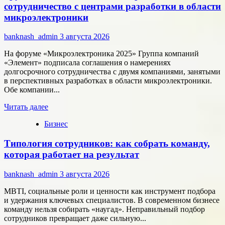
активы
сотрудничество с центрами разработки в области
меняют
микроэлектроники
подход
к
banknash_admin
3 августа 2026
онлайн-
расчётам
На форуме «Микроэлектроника 2025» Группа компаний
«Элемент» подписала соглашения о намерениях
долгосрочного сотрудничества с двумя компаниями, занятыми
в перспективных разработках в области микроэлектроники.
Обе компании...
Прочитать
Читать далее
больше
Бизнес
о
Группа
Типология сотрудников: как собрать команду,
компаний
«Элемент»
которая работает на результат
развивает
сотрудничество
banknash_admin
3 августа 2026
с
центрами
MBTI, социальные роли и ценности как инструмент подбора
разработки
и удержания ключевых специалистов. В современном бизнесе
в
команду нельзя собирать «наугад». Неправильный подбор
области
сотрудников превращает даже сильную...
микроэлектроники