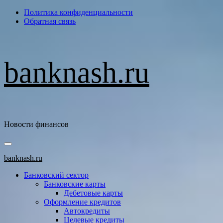
Перейти
Политика конфиденциальности
к
Обратная связь
содержимому
banknash.ru
Новости финансов
Основное
меню
banknash.ru
Банковский сектор
Банковские карты
Дебетовые карты
Оформление кредитов
Автокредиты
Целевые кредиты