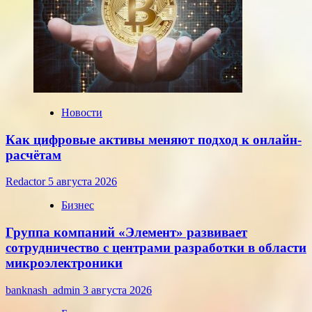
ЦБ
РФ
на
среду,
22
июля
2026
года
Новости
Как цифровые активы меняют подход к онлайн-
расчётам
Redactor
5 августа 2026
Бизнес
Группа компаний «Элемент» развивает
сотрудничество с центрами разработки в области
микроэлектроники
banknash_admin
3 августа 2026