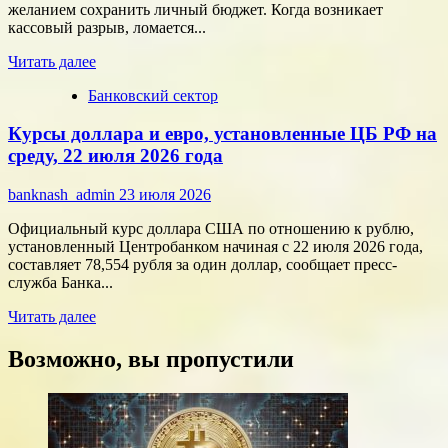
с
желанием сохранить личный бюджет. Когда возникает
помощью
кассовый разрыв, ломается...
цифровых
Прочитать
технологий
Читать далее
больше
Банковский сектор
о
Срочные
Курсы доллара и евро, установленные ЦБ РФ на
финансы:
скорость
среду, 22 июля 2026 года
против
переплат
banknash_admin
23 июля 2026
Официальный курс доллара США по отношению к рублю,
установленный Центробанком начиная с 22 июля 2026 года,
составляет 78,554 рубля за один доллар, сообщает пресс-
служба Банка...
Прочитать
Читать далее
больше
о
Возможно, вы пропустили
Курсы
доллара
и
евро,
установленные