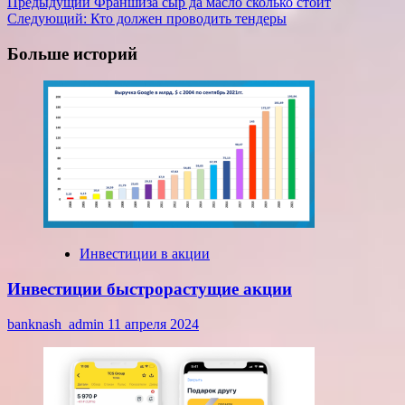
Навигация
Предыдущий
Франшиза сыр да масло сколько стоит
Следующий:
Кто должен проводить тендеры
записи
Больше историй
Инвестиции в акции
Инвестиции быстрорастущие акции
banknash_admin
11 апреля 2024