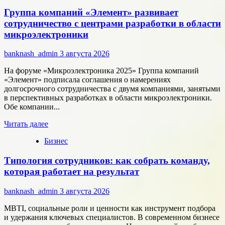
Как
Группа компаний «Элемент» развивает
цифровые
активы
сотрудничество с центрами разработки в области
меняют
микроэлектроники
подход
к
banknash_admin
3 августа 2026
онлайн-
расчётам
На форуме «Микроэлектроника 2025» Группа компаний
«Элемент» подписала соглашения о намерениях
долгосрочного сотрудничества с двумя компаниями, занятыми
в перспективных разработках в области микроэлектроники.
Обе компании...
Прочитать
Читать далее
больше
Бизнес
о
Группа
Типология сотрудников: как собрать команду,
компаний
«Элемент»
которая работает на результат
развивает
сотрудничество
banknash_admin
3 августа 2026
с
центрами
MBTI, социальные роли и ценности как инструмент подбора
разработки
и удержания ключевых специалистов. В современном бизнесе
в