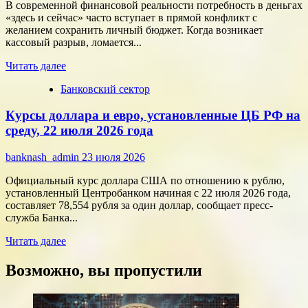
современного
В современной финансовой реальности потребность в деньгах
потребителя
«здесь и сейчас» часто вступает в прямой конфликт с
с
желанием сохранить личный бюджет. Когда возникает
помощью
кассовый разрыв, ломается...
цифровых
Прочитать
технологий
Читать далее
больше
Банковский сектор
о
Срочные
Курсы доллара и евро, установленные ЦБ РФ на
финансы:
скорость
среду, 22 июля 2026 года
против
переплат
banknash_admin
23 июля 2026
Официальный курс доллара США по отношению к рублю,
установленный Центробанком начиная с 22 июля 2026 года,
составляет 78,554 рубля за один доллар, сообщает пресс-
служба Банка...
Прочитать
Читать далее
больше
о
Возможно, вы пропустили
Курсы
доллара
и