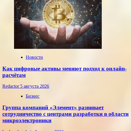
евро,
установленные
ЦБ
РФ
на
среду,
22
июля
2026
года
Новости
Как цифровые активы меняют подход к онлайн-
расчётам
Redactor
5 августа 2026
Бизнес
Группа компаний «Элемент» развивает
сотрудничество с центрами разработки в области
микроэлектроники