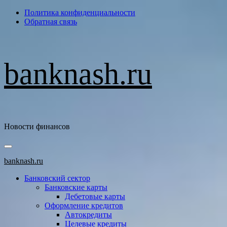
Перейти
Политика конфиденциальности
к
Обратная связь
содержимому
banknash.ru
Новости финансов
Основное
меню
banknash.ru
Банковский сектор
Банковские карты
Дебетовые карты
Оформление кредитов
Автокредиты
Целевые кредиты