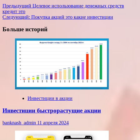
Навигация
Предыдущий
Целевое использование денежных средств
кредит это
записи
Следующий:
Покупка акций это какие инвестиции
Больше историй
Инвестиции в акции
Инвестиции быстрорастущие акции
banknash_admin
11 апреля 2024