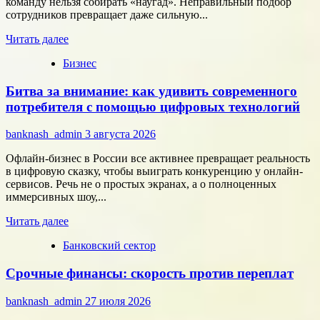
команду нельзя собирать «наугад». Неправильный подбор
области
сотрудников превращает даже сильную...
микроэлектроники
Прочитать
Читать далее
больше
Бизнес
о
Типология
Битва за внимание: как удивить современного
сотрудников:
как
потребителя с помощью цифровых технологий
собрать
команду,
banknash_admin
3 августа 2026
которая
работает
Офлайн-бизнес в России все активнее превращает реальность
на
в цифровую сказку, чтобы выиграть конкуренцию у онлайн-
результат
сервисов. Речь не о простых экранах, а о полноценных
иммерсивных шоу,...
Прочитать
Читать далее
больше
Банковский сектор
о
Битва
Срочные финансы: скорость против переплат
за
внимание:
как
banknash_admin
27 июля 2026
удивить