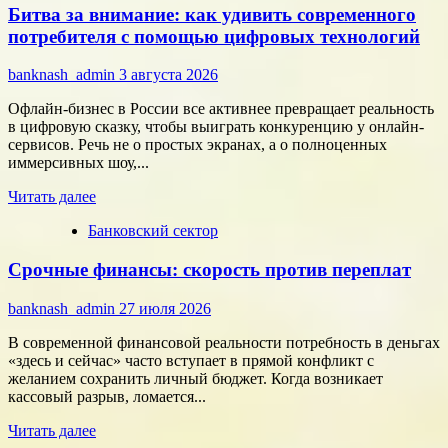
Битва за внимание: как удивить современного
сотрудников:
как
потребителя с помощью цифровых технологий
собрать
команду,
banknash_admin
3 августа 2026
которая
работает
Офлайн-бизнес в России все активнее превращает реальность
на
в цифровую сказку, чтобы выиграть конкуренцию у онлайн-
результат
сервисов. Речь не о простых экранах, а о полноценных
иммерсивных шоу,...
Прочитать
Читать далее
больше
Банковский сектор
о
Битва
Срочные финансы: скорость против переплат
за
внимание:
как
banknash_admin
27 июля 2026
удивить
современного
В современной финансовой реальности потребность в деньгах
потребителя
«здесь и сейчас» часто вступает в прямой конфликт с
с
желанием сохранить личный бюджет. Когда возникает
помощью
кассовый разрыв, ломается...
цифровых
Прочитать
технологий
Читать далее
больше