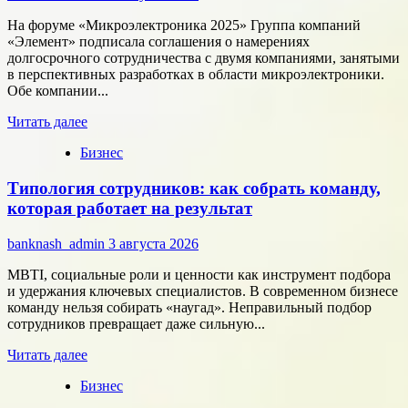
расчётам
На форуме «Микроэлектроника 2025» Группа компаний
«Элемент» подписала соглашения о намерениях
долгосрочного сотрудничества с двумя компаниями, занятыми
в перспективных разработках в области микроэлектроники.
Обе компании...
Прочитать
Читать далее
больше
Бизнес
о
Группа
Типология сотрудников: как собрать команду,
компаний
«Элемент»
которая работает на результат
развивает
сотрудничество
banknash_admin
3 августа 2026
с
центрами
MBTI, социальные роли и ценности как инструмент подбора
разработки
и удержания ключевых специалистов. В современном бизнесе
в
команду нельзя собирать «наугад». Неправильный подбор
области
сотрудников превращает даже сильную...
микроэлектроники
Прочитать
Читать далее
больше
Бизнес
о
Типология