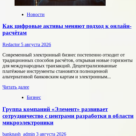
Новости
Как цифровые активы меняют подход к онлайн-
расчётам
Redactor
5 августа 2026
Современный электронный бизнес постепенно отходит от
традиционных способов расчётов, открывая новые горизонты
для международных транзакций. Децентрализованные
платёжные инструменты становятся полноценной
альтернативой банковским картам и электронным...
Прочитать
Читать далее
больше
Бизнес
о
Как
Группа компаний «Элемент» развивает
цифровые
активы
сотрудничество с центрами разработки в области
меняют
микроэлектроники
подход
к
banknash_admin
3 августа 2026
онлайн-