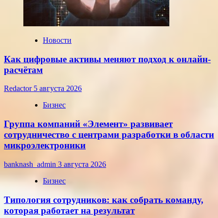
22
июля
2026
года
Новости
Как цифровые активы меняют подход к онлайн-
расчётам
Redactor
5 августа 2026
Бизнес
Группа компаний «Элемент» развивает
сотрудничество с центрами разработки в области
микроэлектроники
banknash_admin
3 августа 2026
Бизнес
Типология сотрудников: как собрать команду,
которая работает на результат