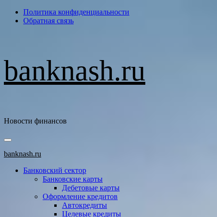
Перейти
Политика конфиденциальности
к
Обратная связь
содержимому
banknash.ru
Новости финансов
Основное
меню
banknash.ru
Банковский сектор
Банковские карты
Дебетовые карты
Оформление кредитов
Автокредиты
Целевые кредиты