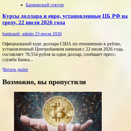
Банковский сектор
о
Срочные
Курсы доллара и евро, установленные ЦБ РФ на
финансы:
скорость
среду, 22 июля 2026 года
против
переплат
banknash_admin
23 июля 2026
Официальный курс доллара США по отношению к рублю,
установленный Центробанком начиная с 22 июля 2026 года,
составляет 78,554 рубля за один доллар, сообщает пресс-
служба Банка...
Прочитать
Читать далее
больше
о
Возможно, вы пропустили
Курсы
доллара
и
евро,
установленные
ЦБ
РФ
на
среду,