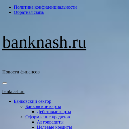
Перейти
Политика конфиденциальности
к
Обратная связь
содержимому
banknash.ru
Новости финансов
Основное
меню
banknash.ru
Банковский сектор
Банковские карты
Дебетовые карты
Оформление кредитов
Автокредиты
Целевые кредиты