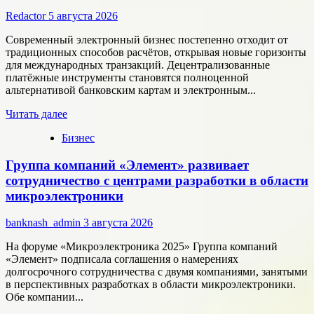
Redactor
5 августа 2026
Современный электронный бизнес постепенно отходит от
традиционных способов расчётов, открывая новые горизонты
для международных транзакций. Децентрализованные
платёжные инструменты становятся полноценной
альтернативой банковским картам и электронным...
Прочитать
Читать далее
больше
Бизнес
о
Как
Группа компаний «Элемент» развивает
цифровые
активы
сотрудничество с центрами разработки в области
меняют
микроэлектроники
подход
к
banknash_admin
3 августа 2026
онлайн-
расчётам
На форуме «Микроэлектроника 2025» Группа компаний
«Элемент» подписала соглашения о намерениях
долгосрочного сотрудничества с двумя компаниями, занятыми
в перспективных разработках в области микроэлектроники.
Обе компании...