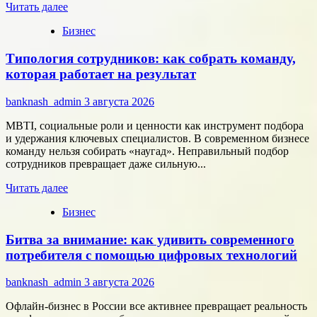
Прочитать
Читать далее
больше
Бизнес
о
Группа
Типология сотрудников: как собрать команду,
компаний
«Элемент»
которая работает на результат
развивает
сотрудничество
banknash_admin
3 августа 2026
с
центрами
MBTI, социальные роли и ценности как инструмент подбора
разработки
и удержания ключевых специалистов. В современном бизнесе
в
команду нельзя собирать «наугад». Неправильный подбор
области
сотрудников превращает даже сильную...
микроэлектроники
Прочитать
Читать далее
больше
Бизнес
о
Типология
Битва за внимание: как удивить современного
сотрудников:
как
потребителя с помощью цифровых технологий
собрать
команду,
banknash_admin
3 августа 2026
которая
работает
Офлайн-бизнес в России все активнее превращает реальность
на