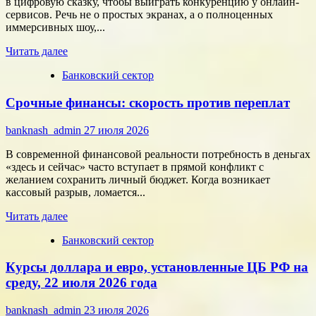
в цифровую сказку, чтобы выиграть конкуренцию у онлайн-
результат
сервисов. Речь не о простых экранах, а о полноценных
иммерсивных шоу,...
Прочитать
Читать далее
больше
Банковский сектор
о
Битва
Срочные финансы: скорость против переплат
за
внимание:
как
banknash_admin
27 июля 2026
удивить
современного
В современной финансовой реальности потребность в деньгах
потребителя
«здесь и сейчас» часто вступает в прямой конфликт с
с
желанием сохранить личный бюджет. Когда возникает
помощью
кассовый разрыв, ломается...
цифровых
Прочитать
технологий
Читать далее
больше
Банковский сектор
о
Срочные
Курсы доллара и евро, установленные ЦБ РФ на
финансы:
скорость
среду, 22 июля 2026 года
против
переплат
banknash_admin
23 июля 2026