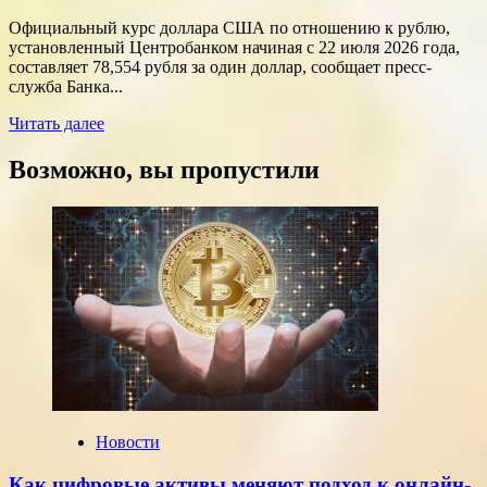
Официальный курс доллара США по отношению к рублю,
установленный Центробанком начиная с 22 июля 2026 года,
составляет 78,554 рубля за один доллар, сообщает пресс-
служба Банка...
Прочитать
Читать далее
больше
о
Возможно, вы пропустили
Курсы
доллара
и
евро,
установленные
ЦБ
РФ
на
среду,
22
июля
2026
года
Новости
Как цифровые активы меняют подход к онлайн-