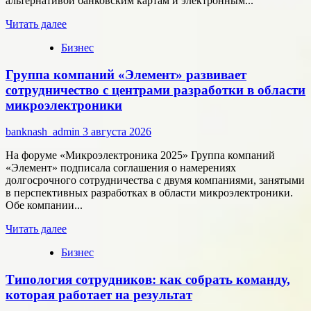
альтернативой банковским картам и электронным...
Прочитать
Читать далее
больше
Бизнес
о
Как
Группа компаний «Элемент» развивает
цифровые
активы
сотрудничество с центрами разработки в области
меняют
микроэлектроники
подход
к
banknash_admin
3 августа 2026
онлайн-
расчётам
На форуме «Микроэлектроника 2025» Группа компаний
«Элемент» подписала соглашения о намерениях
долгосрочного сотрудничества с двумя компаниями, занятыми
в перспективных разработках в области микроэлектроники.
Обе компании...
Прочитать
Читать далее
больше
Бизнес
о
Группа
Типология сотрудников: как собрать команду,
компаний
«Элемент»
которая работает на результат
развивает