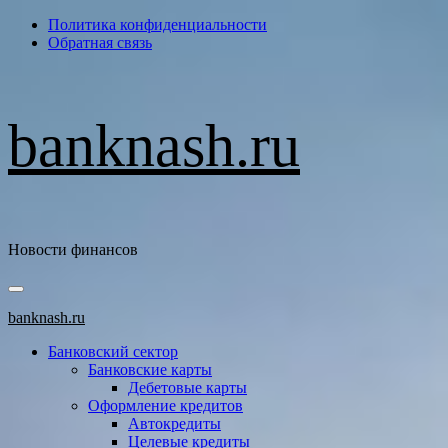
Перейти
Политика конфиденциальности
к
Обратная связь
содержимому
banknash.ru
Новости финансов
Основное
меню
banknash.ru
Банковский сектор
Банковские карты
Дебетовые карты
Оформление кредитов
Автокредиты
Целевые кредиты