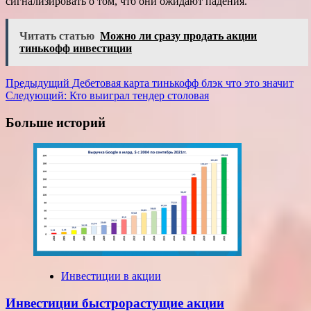
сигнализировать о том, что они ожидают падения.
Читать статью
Можно ли сразу продать акции
тинькофф инвестиции
Навигация
Предыдущий
Дебетовая карта тинькофф блэк что это значит
Следующий:
Кто выиграл тендер столовая
записи
Больше историй
Инвестиции в акции
Инвестиции быстрорастущие акции