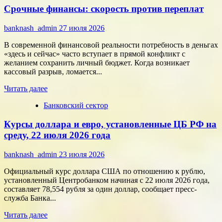
Срочные финансы: скорость против переплат
за
внимание:
как
banknash_admin
27 июля 2026
удивить
современного
В современной финансовой реальности потребность в деньгах
потребителя
«здесь и сейчас» часто вступает в прямой конфликт с
с
желанием сохранить личный бюджет. Когда возникает
помощью
кассовый разрыв, ломается...
цифровых
Прочитать
технологий
Читать далее
больше
Банковский сектор
о
Срочные
Курсы доллара и евро, установленные ЦБ РФ на
финансы:
скорость
среду, 22 июля 2026 года
против
переплат
banknash_admin
23 июля 2026
Официальный курс доллара США по отношению к рублю,
установленный Центробанком начиная с 22 июля 2026 года,
составляет 78,554 рубля за один доллар, сообщает пресс-
служба Банка...
Прочитать
Читать далее