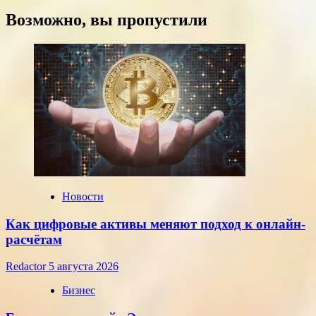
больше
о
Возможно, вы пропустили
Курсы
доллара
и
евро,
установленные
ЦБ
РФ
на
среду,
22
июля
2026
года
Новости
Как цифровые активы меняют подход к онлайн-
расчётам
Redactor
5 августа 2026
Бизнес