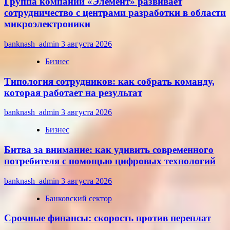
Группа компаний «Элемент» развивает
сотрудничество с центрами разработки в области
микроэлектроники
banknash_admin
3 августа 2026
Бизнес
Типология сотрудников: как собрать команду,
которая работает на результат
banknash_admin
3 августа 2026
Бизнес
Битва за внимание: как удивить современного
потребителя с помощью цифровых технологий
banknash_admin
3 августа 2026
Банковский сектор
Срочные финансы: скорость против переплат