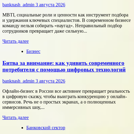
сотрудничество
banknash_admin
3 августа 2026
с
центрами
MBTI, социальные роли и ценности как инструмент подбора
разработки
и удержания ключевых специалистов. В современном бизнесе
в
команду нельзя собирать «наугад». Неправильный подбор
области
сотрудников превращает даже сильную...
микроэлектроники
Прочитать
Читать далее
больше
Бизнес
о
Типология
Битва за внимание: как удивить современного
сотрудников:
как
потребителя с помощью цифровых технологий
собрать
команду,
banknash_admin
3 августа 2026
которая
работает
Офлайн-бизнес в России все активнее превращает реальность
на
в цифровую сказку, чтобы выиграть конкуренцию у онлайн-
результат
сервисов. Речь не о простых экранах, а о полноценных
иммерсивных шоу,...
Прочитать
Читать далее
больше
Банковский сектор
о
Битва