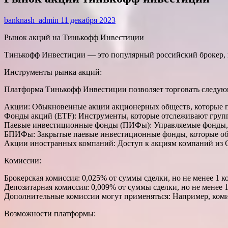
banknash_admin
11 декабря 2023
Рынок акций на Тинькофф Инвестиции
Тинькофф Инвестиции — это популярный российский брокер, 
Инструменты рынка акций:
Платформа Тинькофф Инвестиции позволяет торговать следую
Акции: Обыкновенные акции акционерных обществ, которые пр
Фонды акций (ETF): Инструменты, которые отслеживают групп
Паевые инвестиционные фонды (ПИФы): Управляемые фонды, к
БПИФы: Закрытые паевые инвестиционные фонды, которые об
Акции иностранных компаний: Доступ к акциям компаний из 
Комиссии:
Брокерская комиссия: 0,025% от суммы сделки, но не менее 1 ко
Депозитарная комиссия: 0,009% от суммы сделки, но не менее 1
Дополнительные комиссии могут применяться: Например, комис
Возможности платформы: