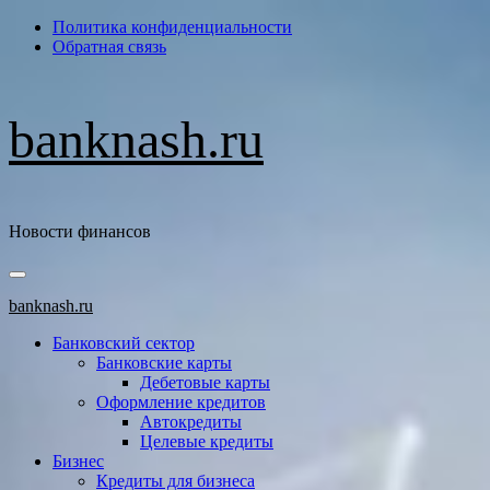
Перейти
Политика конфиденциальности
к
Обратная связь
содержимому
banknash.ru
Новости финансов
Основное
меню
banknash.ru
Банковский сектор
Банковские карты
Дебетовые карты
Оформление кредитов
Автокредиты
Целевые кредиты
Бизнес
Кредиты для бизнеса