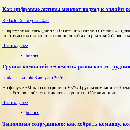
Как цифровые активы меняют подход к онлайн-р
Redactor
5 августа 2026
Современный электронный бизнес постепенно отходит от тра
инструменты становятся полноценной альтернативой банковски
Прочитать
Читать далее
больше
Бизнес
о
Как
Группа компаний «Элемент» развивает сотруднич
цифровые
активы
меняют
banknash_admin
3 августа 2026
подход
к
На форуме «Микроэлектроника 2025» Группа компаний «Элемен
онлайн-
разработках в области микроэлектроники. Обе компании...
расчётам
Прочитать
Читать далее
больше
Бизнес
о
Группа
Типология сотрудников: как собрать команду, ко
компаний
«Элемент»