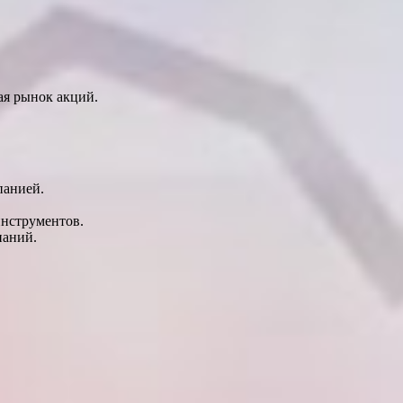
я рынок акций.
панией.
нструментов.
паний.