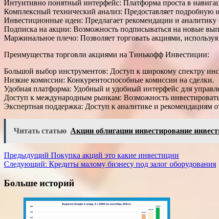
Интуитивно понятный интерфейс: Платформа проста в навигац
Комплексный технический анализ: Предоставляет подробную и
Инвестиционные идеи: Предлагает рекомендации и аналитику 
Подписка на акции: Возможность подписываться на новые выпу
Маржинальное плечо: Позволяет торговать акциями, используя 
Преимущества торговли акциями на Тинькофф Инвестиции:
Большой выбор инструментов: Доступ к широкому спектру инс
Низкие комиссии: Конкурентоспособные комиссии на сделки.
Удобная платформа: Удобный и удобный интерфейс для управл
Доступ к международным рынкам: Возможность инвестировать
Экспертная поддержка: Доступ к аналитике и рекомендациям о
Читать статью
Акции облигации инвестирование инвес
Навигация
Предыдущий
Покупка акций это какие инвестиции
Следующий:
Кредиты малому бизнесу под залог оборудования
записи
Больше историй