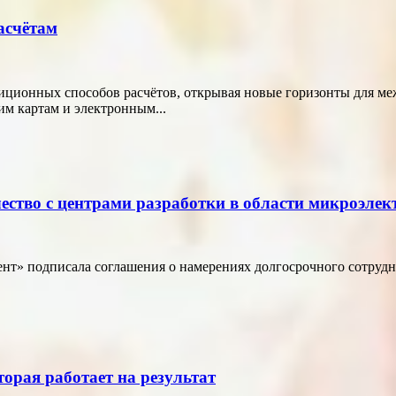
асчётам
диционных способов расчётов, открывая новые горизонты для м
м картам и электронным...
ество с центрами разработки в области микроэле
т» подписала соглашения о намерениях долгосрочного сотрудн
торая работает на результат