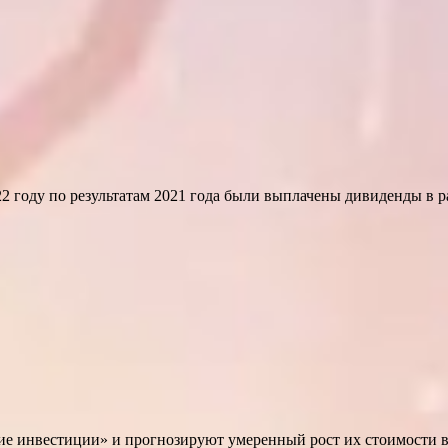
 году по результатам 2021 года были выплачены дивиденды в ра
 инвестиции» и прогнозируют умеренный рост их стоимости в д