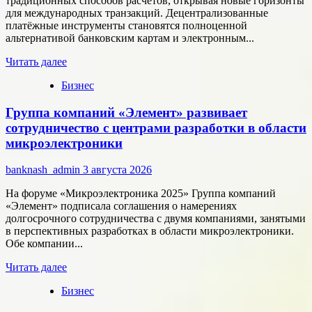
традиционных способов расчётов, открывая новые горизонты
для международных транзакций. Децентрализованные
платёжные инструменты становятся полноценной
альтернативой банковским картам и электронным...
Прочитать
Читать далее
больше
Бизнес
о
Как
Группа компаний «Элемент» развивает
цифровые
активы
сотрудничество с центрами разработки в области
меняют
микроэлектроники
подход
к
banknash_admin
3 августа 2026
онлайн-
расчётам
На форуме «Микроэлектроника 2025» Группа компаний
«Элемент» подписала соглашения о намерениях
долгосрочного сотрудничества с двумя компаниями, занятыми
в перспективных разработках в области микроэлектроники.
Обе компании...
Прочитать
Читать далее
больше
Бизнес
о
Группа