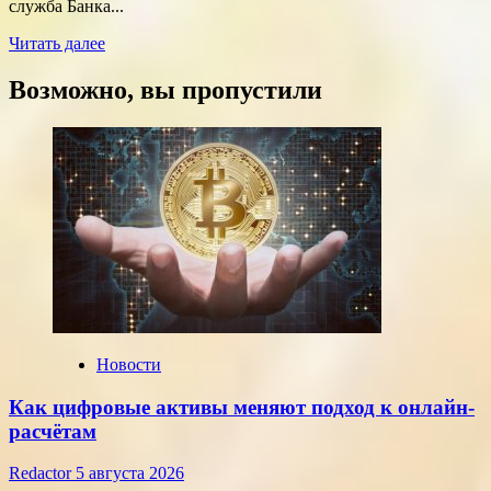
служба Банка...
Прочитать
Читать далее
больше
о
Возможно, вы пропустили
Курсы
доллара
и
евро,
установленные
ЦБ
РФ
на
среду,
22
июля
2026
года
Новости
Как цифровые активы меняют подход к онлайн-
расчётам
Redactor
5 августа 2026