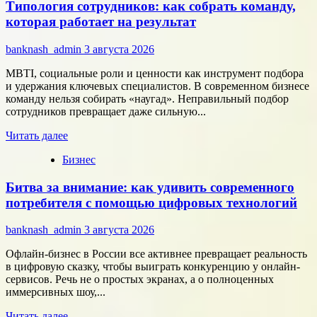
Типология сотрудников: как собрать команду,
компаний
«Элемент»
которая работает на результат
развивает
сотрудничество
banknash_admin
3 августа 2026
с
центрами
MBTI, социальные роли и ценности как инструмент подбора
разработки
и удержания ключевых специалистов. В современном бизнесе
в
команду нельзя собирать «наугад». Неправильный подбор
области
сотрудников превращает даже сильную...
микроэлектроники
Прочитать
Читать далее
больше
Бизнес
о
Типология
Битва за внимание: как удивить современного
сотрудников:
как
потребителя с помощью цифровых технологий
собрать
команду,
banknash_admin
3 августа 2026
которая
работает
Офлайн-бизнес в России все активнее превращает реальность
на
в цифровую сказку, чтобы выиграть конкуренцию у онлайн-
результат
сервисов. Речь не о простых экранах, а о полноценных
иммерсивных шоу,...
Прочитать
Читать далее