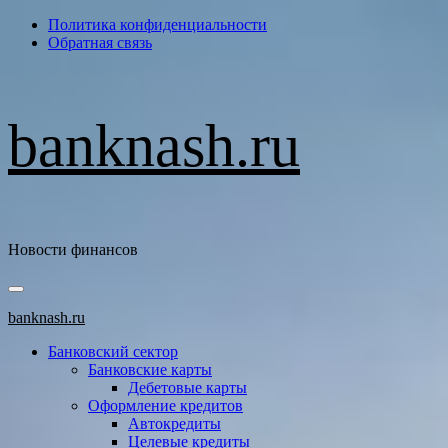
Перейти
Политика конфиденциальности
к
Обратная связь
содержимому
banknash.ru
Новости финансов
Основное
меню
banknash.ru
Банковский сектор
Банковские карты
Дебетовые карты
Оформление кредитов
Автокредиты
Целевые кредиты