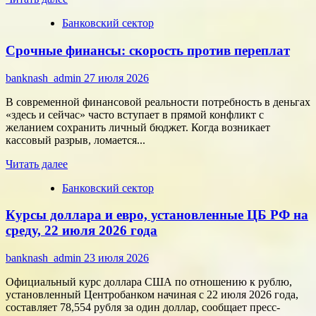
больше
Банковский сектор
о
Битва
Срочные финансы: скорость против переплат
за
внимание:
как
banknash_admin
27 июля 2026
удивить
современного
В современной финансовой реальности потребность в деньгах
потребителя
«здесь и сейчас» часто вступает в прямой конфликт с
с
желанием сохранить личный бюджет. Когда возникает
помощью
кассовый разрыв, ломается...
цифровых
Прочитать
технологий
Читать далее
больше
Банковский сектор
о
Срочные
Курсы доллара и евро, установленные ЦБ РФ на
финансы:
скорость
среду, 22 июля 2026 года
против
переплат
banknash_admin
23 июля 2026
Официальный курс доллара США по отношению к рублю,
установленный Центробанком начиная с 22 июля 2026 года,
составляет 78,554 рубля за один доллар, сообщает пресс-