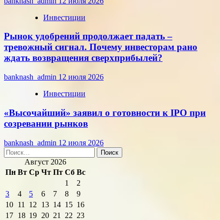
banknash_admin
12 июля 2026
Инвестиции
Рынок удобрений продолжает падать –
тревожный сигнал. Почему инвесторам рано
ждать возвращения сверхприбылей?
banknash_admin
12 июля 2026
Инвестиции
«Высочайший» заявил о готовности к IPO при
созревании рынков
banknash_admin
12 июля 2026
Найти:
Август 2026
Пн
Вт
Ср
Чт
Пт
Сб
Вс
1
2
3
4
5
6
7
8
9
10
11
12
13
14
15
16
17
18
19
20
21
22
23