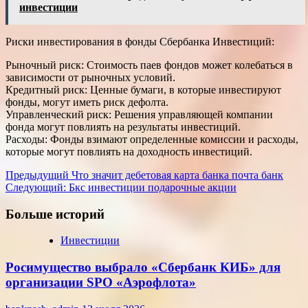
инвестиции
Риски инвестирования в фонды Сбербанка Инвестиций:
Рыночный риск: Стоимость паев фондов может колебаться в
зависимости от рыночных условий.
Кредитный риск: Ценные бумаги, в которые инвестируют
фонды, могут иметь риск дефолта.
Управленческий риск: Решения управляющей компании
фонда могут повлиять на результаты инвестиций.
Расходы: Фонды взимают определенные комиссии и расходы,
которые могут повлиять на доходность инвестиций.
Навигация
Предыдущий
Что значит дебетовая карта банка почта банк
Следующий:
Бкс инвестиции подарочные акции
записи
Больше историй
Инвестиции
Росимущество выбрало «Сбербанк КИБ» для
организации SPO «Аэрофлота»