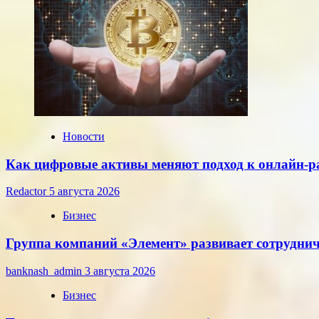
евро,
установленные
ЦБ
РФ
на
среду,
22
июля
2026
года
Новости
Как цифровые активы меняют подход к онлайн-р
Redactor
5 августа 2026
Бизнес
Группа компаний «Элемент» развивает сотруднич
banknash_admin
3 августа 2026
Бизнес