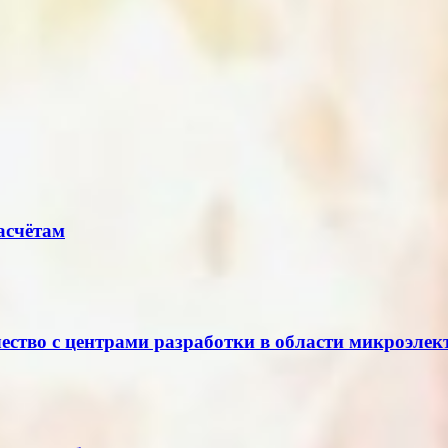
асчётам
ество с центрами разработки в области микроэле