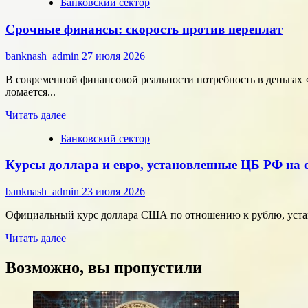
Банковский сектор
о
Битва
Срочные финансы: скорость против переплат
за
внимание:
как
banknash_admin
27 июля 2026
удивить
современного
В современной финансовой реальности потребность в деньгах «
потребителя
ломается...
с
Прочитать
помощью
Читать далее
больше
цифровых
Банковский сектор
о
технологий
Срочные
Курсы доллара и евро, установленные ЦБ РФ на с
финансы:
скорость
против
banknash_admin
23 июля 2026
переплат
Официальный курс доллара США по отношению к рублю, установ
Прочитать
Читать далее
больше
о
Возможно, вы пропустили
Курсы
доллара
и