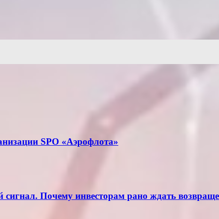
анизации SPO «Аэрофлота»
й сигнал. Почему инвесторам рано ждать возвращ