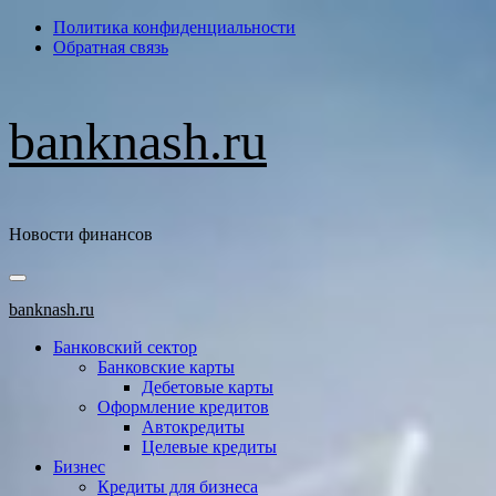
Перейти
Политика конфиденциальности
к
Обратная связь
содержимому
banknash.ru
Новости финансов
Основное
меню
banknash.ru
Банковский сектор
Банковские карты
Дебетовые карты
Оформление кредитов
Автокредиты
Целевые кредиты
Бизнес
Кредиты для бизнеса