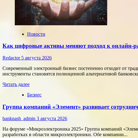
Новости
Как цифровые активы меняют подход к онлайн-р
Redactor
5 августа 2026
Современный электронный бизнес постепенно отходит от тра
инструменты становятся полноценной альтернативой банковски
Прочитать
Читать далее
больше
Бизнес
о
Как
Группа компаний «Элемент» развивает сотруднич
цифровые
активы
меняют
banknash_admin
3 августа 2026
подход
к
На форуме «Микроэлектроника 2025» Группа компаний «Элемен
онлайн-
разработках в области микроэлектроники. Обе компании...