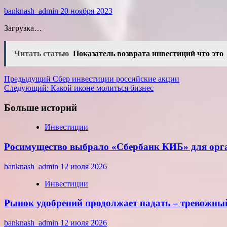
banknash_admin
20 ноября 2023
Загрузка…
Читать статью
Показатель возврата инвестиций что это
Навигация
Предыдущий
Сбер инвестиции российские акции
Следующий:
Какой иконе молиться бизнес
записи
Больше историй
Инвестиции
Росимущество выбрало «Сбербанк КИБ» для орг
banknash_admin
12 июля 2026
Инвестиции
Рынок удобрений продолжает падать – тревожны
banknash_admin
12 июля 2026