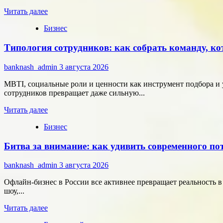
расчётам
Прочитать
Читать далее
больше
Бизнес
о
Группа
Типология сотрудников: как собрать команду, ко
компаний
«Элемент»
развивает
banknash_admin
3 августа 2026
сотрудничество
с
MBTI, социальные роли и ценности как инструмент подбора и 
центрами
сотрудников превращает даже сильную...
разработки
Прочитать
в
Читать далее
больше
области
Бизнес
о
микроэлектроники
Типология
Битва за внимание: как удивить современного п
сотрудников:
как
собрать
banknash_admin
3 августа 2026
команду,
которая
Офлайн-бизнес в России все активнее превращает реальность 
работает
шоу,...
на
Прочитать
результат
Читать далее
больше