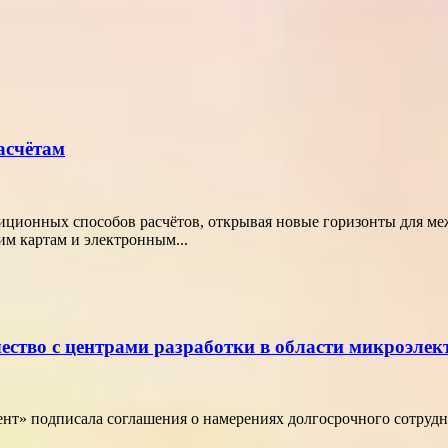
асчётам
диционных способов расчётов, открывая новые горизонты для м
м картам и электронным...
ество с центрами разработки в области микроэле
т» подписала соглашения о намерениях долгосрочного сотрудн