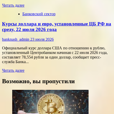
цифровых
Прочитать
технологий
Читать далее
больше
Банковский сектор
о
Срочные
Курсы доллара и евро, установленные ЦБ РФ на
финансы:
скорость
среду, 22 июля 2026 года
против
переплат
banknash_admin
23 июля 2026
Официальный курс доллара США по отношению к рублю,
установленный Центробанком начиная с 22 июля 2026 года,
составляет 78,554 рубля за один доллар, сообщает пресс-
служба Банка...
Прочитать
Читать далее
больше
о
Возможно, вы пропустили
Курсы
доллара
и
евро,
установленные
ЦБ
РФ