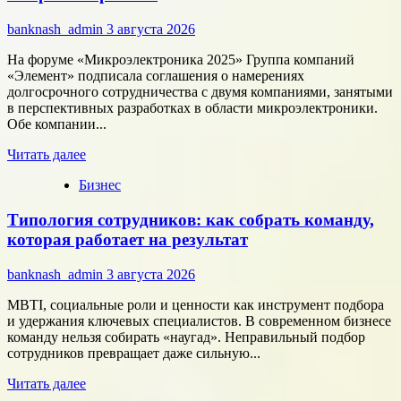
подход
к
banknash_admin
3 августа 2026
онлайн-
расчётам
На форуме «Микроэлектроника 2025» Группа компаний
«Элемент» подписала соглашения о намерениях
долгосрочного сотрудничества с двумя компаниями, занятыми
в перспективных разработках в области микроэлектроники.
Обе компании...
Прочитать
Читать далее
больше
Бизнес
о
Группа
Типология сотрудников: как собрать команду,
компаний
«Элемент»
которая работает на результат
развивает
сотрудничество
banknash_admin
3 августа 2026
с
центрами
MBTI, социальные роли и ценности как инструмент подбора
разработки
и удержания ключевых специалистов. В современном бизнесе
в
команду нельзя собирать «наугад». Неправильный подбор
области
сотрудников превращает даже сильную...
микроэлектроники
Прочитать
Читать далее
больше