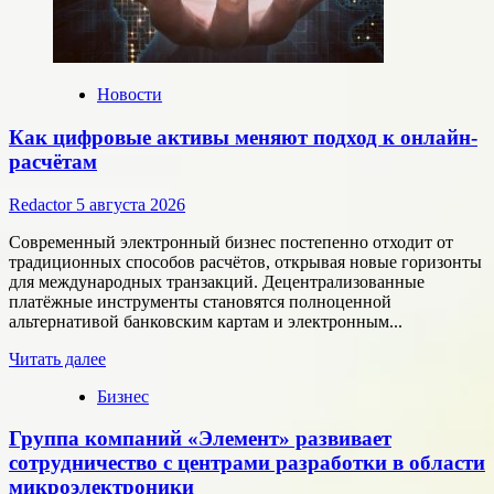
Новости
Как цифровые активы меняют подход к онлайн-
расчётам
Redactor
5 августа 2026
Современный электронный бизнес постепенно отходит от
традиционных способов расчётов, открывая новые горизонты
для международных транзакций. Децентрализованные
платёжные инструменты становятся полноценной
альтернативой банковским картам и электронным...
Прочитать
Читать далее
больше
Бизнес
о
Как
Группа компаний «Элемент» развивает
цифровые
активы
сотрудничество с центрами разработки в области
меняют
микроэлектроники