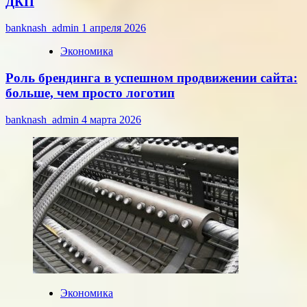
ДКП
banknash_admin
1 апреля 2026
Экономика
Роль брендинга в успешном продвижении сайта:
больше, чем просто логотип
banknash_admin
4 марта 2026
Экономика