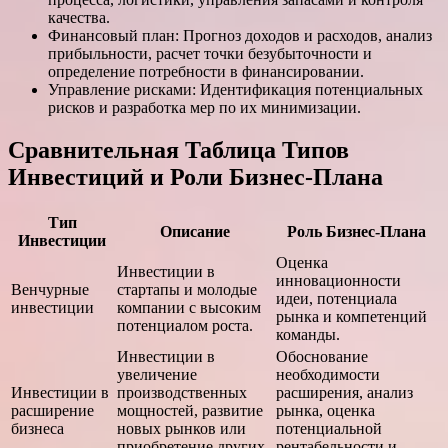
качества.
Финансовый план: Прогноз доходов и расходов, анализ
прибыльности, расчет точки безубыточности и
определение потребности в финансировании.
Управление рисками: Идентификация потенциальных
рисков и разработка мер по их минимизации.
Сравнительная Таблица Типов
Инвестиций и Роли Бизнес-Плана
Тип
Описание
Роль Бизнес-Плана
Инвестиции
Оценка
Инвестиции в
инновационности
Венчурные
стартапы и молодые
идеи, потенциала
инвестиции
компании с высоким
рынка и компетенций
потенциалом роста.
команды.
Инвестиции в
Обоснование
увеличение
необходимости
Инвестиции в
производственных
расширения, анализ
расширение
мощностей, развитие
рынка, оценка
бизнеса
новых рынков или
потенциальной
приобретение других
рентабельности и