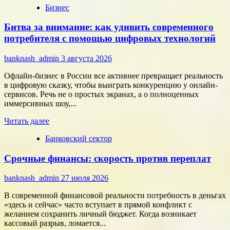
Бизнес
о
Типология
Битва за внимание: как удивить современного
сотрудников:
как
потребителя с помощью цифровых технологий
собрать
команду,
banknash_admin
3 августа 2026
которая
работает
Офлайн-бизнес в России все активнее превращает реальность
на
в цифровую сказку, чтобы выиграть конкуренцию у онлайн-
результат
сервисов. Речь не о простых экранах, а о полноценных
иммерсивных шоу,...
Прочитать
Читать далее
больше
Банковский сектор
о
Битва
Срочные финансы: скорость против переплат
за
внимание:
как
banknash_admin
27 июля 2026
удивить
современного
В современной финансовой реальности потребность в деньгах
потребителя
«здесь и сейчас» часто вступает в прямой конфликт с
с
желанием сохранить личный бюджет. Когда возникает
помощью
кассовый разрыв, ломается...