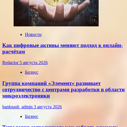
на
среду,
22
июля
2026
года
Новости
Как цифровые активы меняют подход к онлайн-
расчётам
Redactor
5 августа 2026
Бизнес
Группа компаний «Элемент» развивает
сотрудничество с центрами разработки в области
микроэлектроники
banknash_admin
3 августа 2026
Бизнес