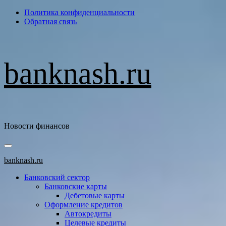
Перейти
Политика конфиденциальности
к
Обратная связь
содержимому
banknash.ru
Новости финансов
Основное
меню
banknash.ru
Банковский сектор
Банковские карты
Дебетовые карты
Оформление кредитов
Автокредиты
Целевые кредиты