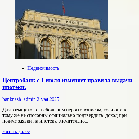
упрощающий
продажу
квартир,
купленных
на
материнский
капитал,
еще
может
появиться.
Недвижимость
Центробанк с 1 июля изменяет правила выдачи
ипотеки.
banknash_admin
2 мая 2025
Для заемщиков с небольшим первым взносом, если они к
тому же не способны официально подтвердить доход при
подаче заявки на ипотеку, значительно...
Прочитать
Читать далее
больше