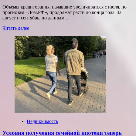
Объемы кредитования, начавшие увеличиваться с июля, по
прогнозам «Дом.РФ», продолжат расти до конца года. За
август и сентябрь, по данным...
Прочитать
Читать далее
больше
о
Банки
перестраиваются
на
выдачу
ипотеки
по
рыночным
программам
.
Недвижимость
Условия получения семейной ипотеки теперь