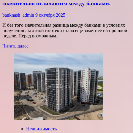
значительно отличаются между банками.
banknash_admin
9 октября 2025
И без того значительная разница между банками в условиях
получения льготной ипотеки стала еще заметнее на прошлой
неделе. Перед возможным...
Прочитать
Читать далее
больше
о
Условия
получения
семейной
ипотеки
теперь
значительно
отличаются
между
банками.
Недвижимость