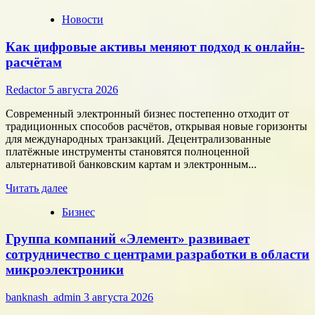
Новости
Как цифровые активы меняют подход к онлайн-
расчётам
Redactor
5 августа 2026
Современный электронный бизнес постепенно отходит от
традиционных способов расчётов, открывая новые горизонты
для международных транзакций. Децентрализованные
платёжные инструменты становятся полноценной
альтернативой банковским картам и электронным...
Прочитать
Читать далее
больше
Бизнес
о
Как
Группа компаний «Элемент» развивает
цифровые
активы
сотрудничество с центрами разработки в области
меняют
микроэлектроники
подход
к
banknash_admin
3 августа 2026
онлайн-
расчётам