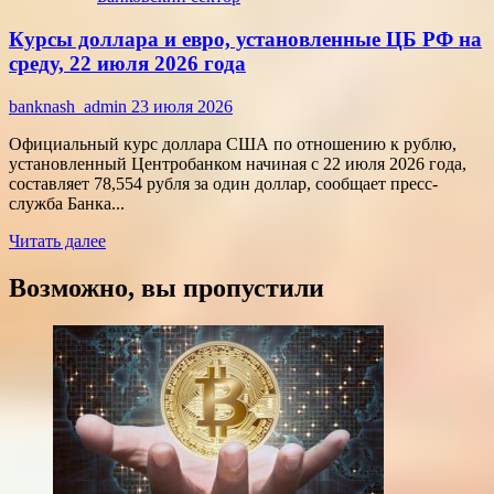
Срочные
Курсы доллара и евро, установленные ЦБ РФ на
финансы:
скорость
среду, 22 июля 2026 года
против
переплат
banknash_admin
23 июля 2026
Официальный курс доллара США по отношению к рублю,
установленный Центробанком начиная с 22 июля 2026 года,
составляет 78,554 рубля за один доллар, сообщает пресс-
служба Банка...
Прочитать
Читать далее
больше
о
Возможно, вы пропустили
Курсы
доллара
и
евро,
установленные
ЦБ
РФ
на
среду,
22