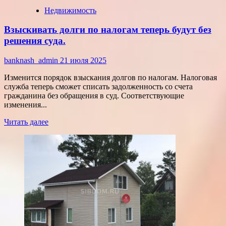
Недвижимость
Взыскивать долги по налогам теперь будут без
решения суда.
banknash_admin
21 июля 2025
Изменится порядок взыскания долгов по налогам. Налоговая
служба теперь сможет списать задолженность со счета
гражданина без обращения в суд. Соответствующие
изменения...
Прочитать
Читать далее
больше
о
Взыскивать
долги
по
налогам
теперь
будут
без
решения
суда.