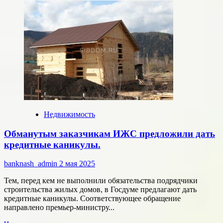
о
Центробанк
с
1
июля
изменяет
правила
выдачи
ипотеки.
Недвижимость
Обманутым заказчикам ИЖС предложили дать
кредитные каникулы.
banknash_admin
2 мая 2025
Тем, перед кем не выполнили обязательства подрядчики
строительства жилых домов, в Госдуме предлагают дать
кредитные каникулы. Соответствующее обращение
направлено премьер-министру...