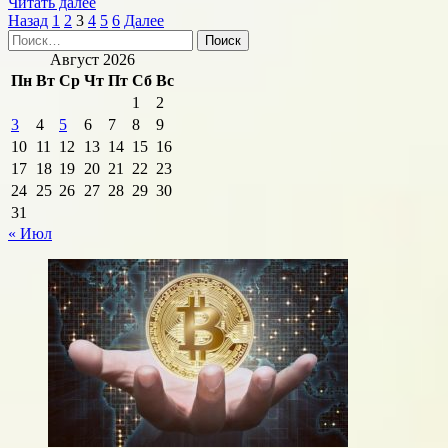
Прочитать
Читать далее
Пагинация
больше
Назад
1
2
3
4
5
6
Далее
Найти:
о
записей
Обманутым
Август 2026
заказчикам
Пн
Вт
Ср
Чт
Пт
Сб
Вс
ИЖС
1
2
предложили
3
4
5
6
7
8
9
дать
кредитные
10
11
12
13
14
15
16
каникулы.
17
18
19
20
21
22
23
24
25
26
27
28
29
30
31
« Июл