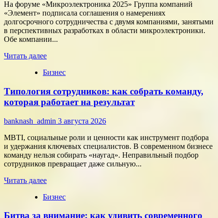
На форуме «Микроэлектроника 2025» Группа компаний
«Элемент» подписала соглашения о намерениях
долгосрочного сотрудничества с двумя компаниями, занятыми
в перспективных разработках в области микроэлектроники.
Обе компании...
Прочитать
Читать далее
больше
Бизнес
о
Группа
Типология сотрудников: как собрать команду,
компаний
«Элемент»
которая работает на результат
развивает
сотрудничество
banknash_admin
3 августа 2026
с
центрами
MBTI, социальные роли и ценности как инструмент подбора
разработки
и удержания ключевых специалистов. В современном бизнесе
в
команду нельзя собирать «наугад». Неправильный подбор
области
сотрудников превращает даже сильную...
микроэлектроники
Прочитать
Читать далее
больше
Бизнес
о
Типология
Битва за внимание: как удивить современного
сотрудников: