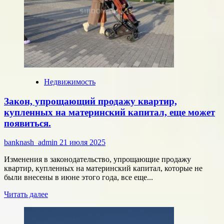
покупки
дома
материнский
капитал,
заставляют
платить
за
ненужную
экспертизу.
Недвижимость
Закон, упрощающий продажу квартир,
купленных на материнский капитал, еще может
появиться.
banknash_admin
21 июля 2025
Изменения в законодательство, упрощающие продажу
квартир, купленных на материнский капитал, которые не
были внесены в июне этого года, все еще...
Прочитать
Читать далее
больше
о
Закон,