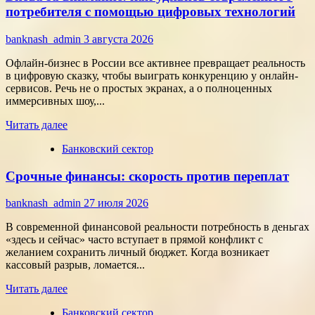
как
потребителя с помощью цифровых технологий
собрать
команду,
banknash_admin
3 августа 2026
которая
работает
Офлайн-бизнес в России все активнее превращает реальность
на
в цифровую сказку, чтобы выиграть конкуренцию у онлайн-
результат
сервисов. Речь не о простых экранах, а о полноценных
иммерсивных шоу,...
Прочитать
Читать далее
больше
Банковский сектор
о
Битва
Срочные финансы: скорость против переплат
за
внимание:
как
banknash_admin
27 июля 2026
удивить
современного
В современной финансовой реальности потребность в деньгах
потребителя
«здесь и сейчас» часто вступает в прямой конфликт с
с
желанием сохранить личный бюджет. Когда возникает
помощью
кассовый разрыв, ломается...
цифровых
Прочитать
технологий
Читать далее
больше
Банковский сектор
о