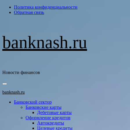
Перейти
Политика конфиденциальности
к
Обратная связь
содержимому
banknash.ru
Новости финансов
Основное
меню
banknash.ru
Банковский сектор
Банковские карты
Дебетовые карты
Оформление кредитов
Автокредиты
Целевые кредиты