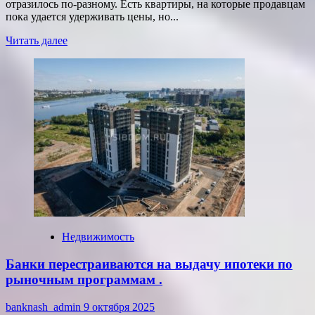
отразилось по-разному. Есть квартиры, на которые продавцам
пока удается удерживать цены, но...
Прочитать
Читать далее
больше
о
Собственникам
трехкомнатных
квартир
в
хрущевках
рекомендуют
поторопиться
с
продажей.
Недвижимость
Банки перестраиваются на выдачу ипотеки по
рыночным программам .
banknash_admin
9 октября 2025