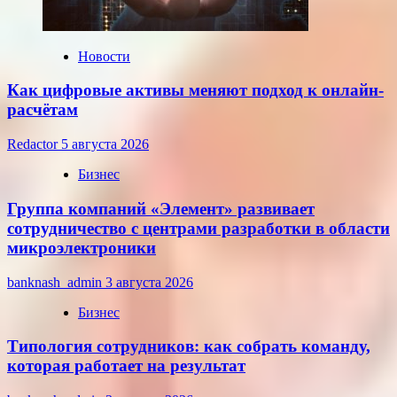
июля
2026
года
Новости
Как цифровые активы меняют подход к онлайн-
расчётам
Redactor
5 августа 2026
Бизнес
Группа компаний «Элемент» развивает
сотрудничество с центрами разработки в области
микроэлектроники
banknash_admin
3 августа 2026
Бизнес
Типология сотрудников: как собрать команду,
которая работает на результат