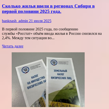
Сколько жилья ввели в регионах Сибири в
первой половини 2025 года.
banknash_admin
21 июля 2025
В первой половине 2025 года, по сообщению
службы «Росстат» объём ввода жилья в России снизился на
2,4%. Между тем ситуация во...
Прочитать
Читать далее
больше
о
Сколько
жилья
ввели
в
регионах
Сибири
в
первой
половини
2025
года.