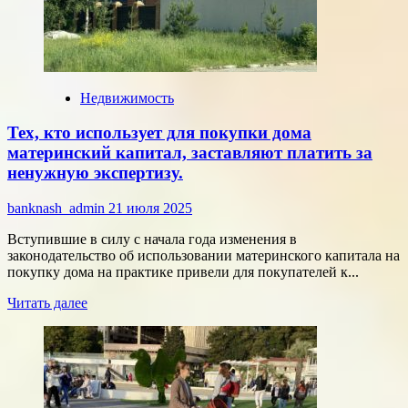
на
рынок
ИЖС
.
Недвижимость
Тех, кто использует для покупки дома
материнский капитал, заставляют платить за
ненужную экспертизу.
banknash_admin
21 июля 2025
Вступившие в силу с начала года изменения в
законодательство об использовании материнского капитала на
покупку дома на практике привели для покупателей к...
Прочитать
Читать далее
больше
о
Тех,
кто
использует
для