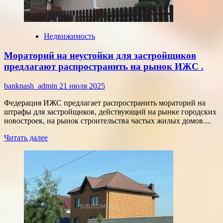
Недвижимость
Мораторий на неустойки для застройщиков
предлагают распространить на рынок ИЖС .
banknash_admin
21 июля 2025
Федерация ИЖС предлагает распространить мораторий на
штрафы для застройщиков, действующий на рынке городских
новостроек, на рынок строительства частых жилых домов....
Прочитать
Читать далее
больше
о
Мораторий
на
неустойки
для
застройщиков
предлагают
распространить