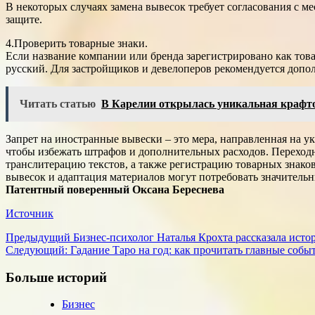
В некоторых случаях замена вывесок требует согласования с м
защите.
4.Проверить товарные знаки.
Если название компании или бренда зарегистрировано как това
русский. Для застройщиков и девелоперов рекомендуется допол
Читать статью
В Карелии открылась уникальная крафт
Запрет на иностранные вывески – это мера, направленная на ук
чтобы избежать штрафов и дополнительных расходов. Переходн
транслитерацию текстов, а также регистрацию товарных знаков
вывесок и адаптация материалов могут потребовать значительн
Патентный поверенный Оксана Береснева
Источник
Навигация
Предыдущий
Бизнес-психолог Наталья Крохта рассказала исто
Следующий:
Гадание Таро на год: как прочитать главные собы
записи
Больше историй
Бизнес