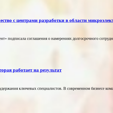
ество с центрами разработки в области микроэле
т» подписала соглашения о намерениях долгосрочного сотрудн
торая работает на результат
удержания ключевых специалистов. В современном бизнесе кома