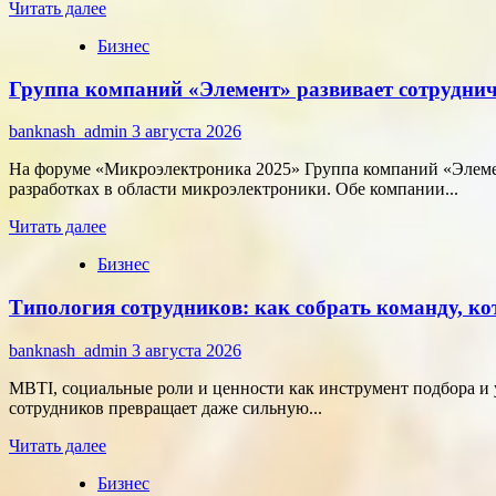
Прочитать
Читать далее
больше
Бизнес
о
Как
Группа компаний «Элемент» развивает сотруднич
цифровые
активы
меняют
banknash_admin
3 августа 2026
подход
к
На форуме «Микроэлектроника 2025» Группа компаний «Элемен
онлайн-
разработках в области микроэлектроники. Обе компании...
расчётам
Прочитать
Читать далее
больше
Бизнес
о
Группа
Типология сотрудников: как собрать команду, ко
компаний
«Элемент»
развивает
banknash_admin
3 августа 2026
сотрудничество
с
MBTI, социальные роли и ценности как инструмент подбора и 
центрами
сотрудников превращает даже сильную...
разработки
Прочитать
в
Читать далее
больше
области
Бизнес
о
микроэлектроники