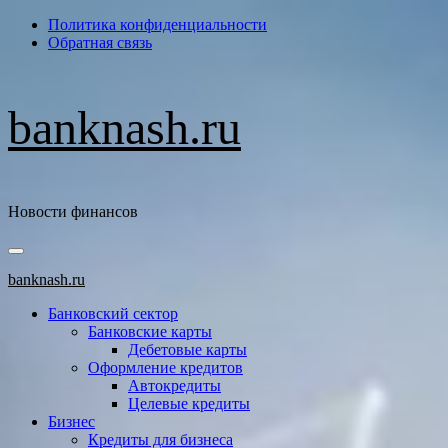
Перейти
Политика конфиденциальности
к
Обратная связь
содержимому
banknash.ru
Новости финансов
Основное
меню
banknash.ru
Банковский сектор
Банковские карты
Дебетовые карты
Оформление кредитов
Автокредиты
Целевые кредиты
Бизнес
Кредиты для бизнеса