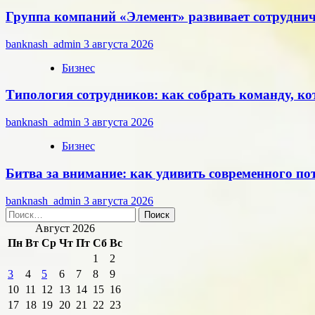
Группа компаний «Элемент» развивает сотруднич
banknash_admin
3 августа 2026
Бизнес
Типология сотрудников: как собрать команду, ко
banknash_admin
3 августа 2026
Бизнес
Битва за внимание: как удивить современного п
banknash_admin
3 августа 2026
Найти:
Август 2026
Пн
Вт
Ср
Чт
Пт
Сб
Вс
1
2
3
4
5
6
7
8
9
10
11
12
13
14
15
16
17
18
19
20
21
22
23