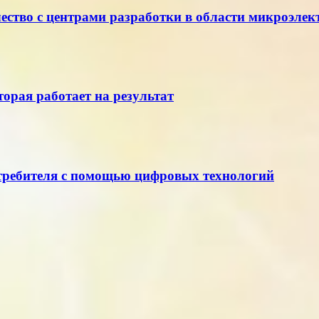
ество с центрами разработки в области микроэле
торая работает на результат
отребителя с помощью цифровых технологий