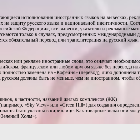
 касающиеся использования иностранных языков на вывесках, ре
ых на защиту русского языка и национальной идентичности. Сог
оссийской Федерации», все вывески, указатели и рекламные ма
ускаются только в случаях, предусмотренных международными 
ется обязательный перевод или транслитерация на русский язык.
сках или рекламе иностранные слова, это означает необходимос
нглийском, французском или любом другом языке без перевода ил
о полностью заменена на «Кофейня» (перевод), либо дополнена
на русском должны быть не меньше, чем на иностранном, чтобы о
щиков, в частности, названий жилых комплексов (ЖК)
например, «Sky View» или «Green Hill») для создания определен
олжны быть указаны в кириллице. Как товарные знаки они могут
«Зеленый Холм»).