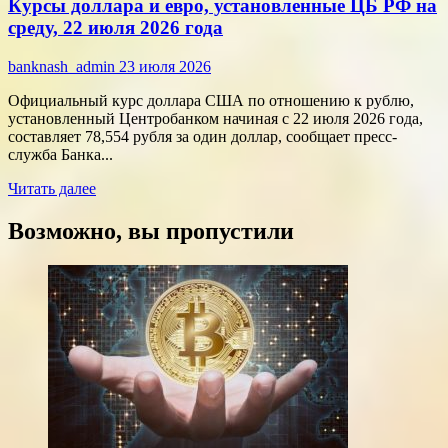
Курсы доллара и евро, установленные ЦБ РФ на
финансы:
скорость
среду, 22 июля 2026 года
против
переплат
banknash_admin
23 июля 2026
Официальный курс доллара США по отношению к рублю,
установленный Центробанком начиная с 22 июля 2026 года,
составляет 78,554 рубля за один доллар, сообщает пресс-
служба Банка...
Прочитать
Читать далее
больше
о
Возможно, вы пропустили
Курсы
доллара
и
евро,
установленные
ЦБ
РФ
на
среду,
22
июля
2026