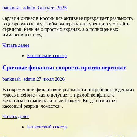
команду,
banknash_admin
3 августа 2026
которая
работает
Офлайн-бизнес в России все активнее превращает реальность
на
в цифровую сказку, чтобы выиграть конкуренцию у онлайн-
результат
сервисов. Речь не о простых экранах, а о полноценных
иммерсивных шоу,...
Прочитать
Читать далее
больше
Банковский сектор
о
Битва
Срочные финансы: скорость против переплат
за
внимание:
как
banknash_admin
27 июля 2026
удивить
современного
В современной финансовой реальности потребность в деньгах
потребителя
«здесь и сейчас» часто вступает в прямой конфликт с
с
желанием сохранить личный бюджет. Когда возникает
помощью
кассовый разрыв, ломается...
цифровых
Прочитать
технологий
Читать далее
больше
Банковский сектор
о
Срочные