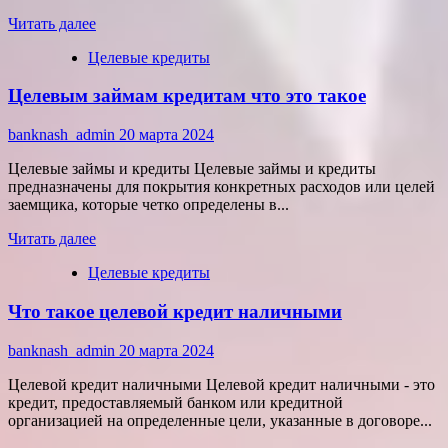
Прочитать
Читать далее
больше
Целевые кредиты
о
Целевой
Целевым займам кредитам что это такое
кредит
образец
banknash_admin
20 марта 2024
Целевые займы и кредиты Целевые займы и кредиты
предназначены для покрытия конкретных расходов или целей
заемщика, которые четко определены в...
Прочитать
Читать далее
больше
Целевые кредиты
о
Целевым
Что такое целевой кредит наличными
займам
кредитам
что
banknash_admin
20 марта 2024
это
такое
Целевой кредит наличными Целевой кредит наличными - это
кредит, предоставляемый банком или кредитной
организацией на определенные цели, указанные в договоре...