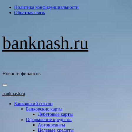
Перейти
Политика конфиденциальности
к
Обратная связь
содержимому
banknash.ru
Новости финансов
Основное
меню
banknash.ru
Банковский сектор
Банковские карты
Дебетовые карты
Оформление кредитов
Автокредиты
Целевые кредиты