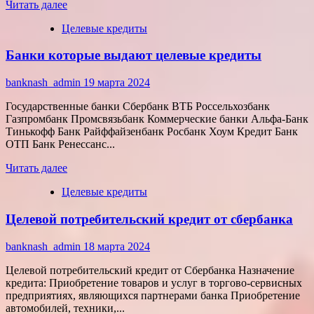
Прочитать
Читать далее
больше
Целевые кредиты
о
Что
Банки которые выдают целевые кредиты
такое
целевой
кредит
banknash_admin
19 марта 2024
наличными
Государственные банки Сбербанк ВТБ Россельхозбанк
Газпромбанк Промсвязьбанк Коммерческие банки Альфа-Банк
Тинькофф Банк Райффайзенбанк Росбанк Хоум Кредит Банк
ОТП Банк Ренессанс...
Прочитать
Читать далее
больше
Целевые кредиты
о
Банки
Целевой потребительский кредит от сбербанка
которые
выдают
целевые
banknash_admin
18 марта 2024
кредиты
Целевой потребительский кредит от Сбербанка Назначение
кредита: Приобретение товаров и услуг в торгово-сервисных
предприятиях, являющихся партнерами банка Приобретение
автомобилей, техники,...