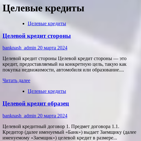
Целевые кредиты
Целевые кредиты
Целевой кредит стороны
banknash_admin
20 марта 2024
Целевой кредит стороны Целевой кредит стороны — это
кредит, предоставляемый на конкретную цель, такую как
покупка недвижимости, автомобиля или образование....
Прочитать
Читать далее
больше
Целевые кредиты
о
Целевой
Целевой кредит образец
кредит
стороны
banknash_admin
20 марта 2024
Целевой кредитный договор 1. Предмет договора 1.1.
Кредитор (далее именуемый «Банк») выдает Заемщику (далее
именуемому «Заемщик») целевой кредит в размере...