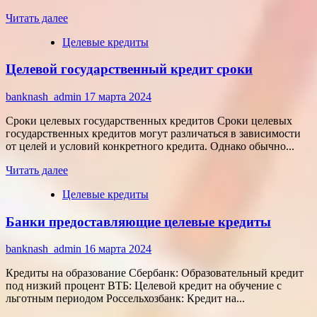
Прочитать
Читать далее
больше
Целевые кредиты
о
Целевой
Целевой государственный кредит сроки
потребительский
кредит
от
banknash_admin
17 марта 2024
сбербанка
Сроки целевых государственных кредитов Сроки целевых
государственных кредитов могут различаться в зависимости
от целей и условий конкретного кредита. Однако обычно...
Прочитать
Читать далее
больше
Целевые кредиты
о
Целевой
Банки предоставляющие целевые кредиты
государственный
кредит
сроки
banknash_admin
16 марта 2024
Кредиты на образование Сбербанк: Образовательный кредит
под низкий процент ВТБ: Целевой кредит на обучение с
льготным периодом Россельхозбанк: Кредит на...