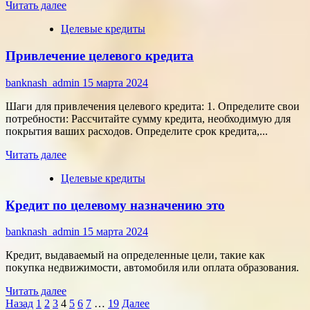
Прочитать
Читать далее
больше
Целевые кредиты
о
Банки
Привлечение целевого кредита
предоставляющие
целевые
кредиты
banknash_admin
15 марта 2024
Шаги для привлечения целевого кредита: 1. Определите свои
потребности: Рассчитайте сумму кредита, необходимую для
покрытия ваших расходов. Определите срок кредита,...
Прочитать
Читать далее
больше
Целевые кредиты
о
Привлечение
Кредит по целевому назначению это
целевого
кредита
banknash_admin
15 марта 2024
Кредит, выдаваемый на определенные цели, такие как
покупка недвижимости, автомобиля или оплата образования.
Прочитать
Читать далее
Пагинация
больше
Назад
1
2
3
4
5
6
7
…
19
Далее