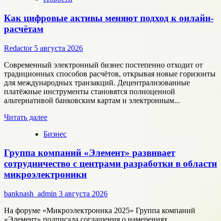
Как цифровые активы меняют подход к онлайн-
расчётам
Redactor
5 августа 2026
Современный электронный бизнес постепенно отходит от
традиционных способов расчётов, открывая новые горизонты
для международных транзакций. Децентрализованные
платёжные инструменты становятся полноценной
альтернативой банковским картам и электронным...
Прочитать
Читать далее
больше
Бизнес
о
Как
Группа компаний «Элемент» развивает
цифровые
активы
сотрудничество с центрами разработки в области
меняют
микроэлектроники
подход
к
banknash_admin
3 августа 2026
онлайн-
расчётам
На форуме «Микроэлектроника 2025» Группа компаний
«Элемент» подписала соглашения о намерениях