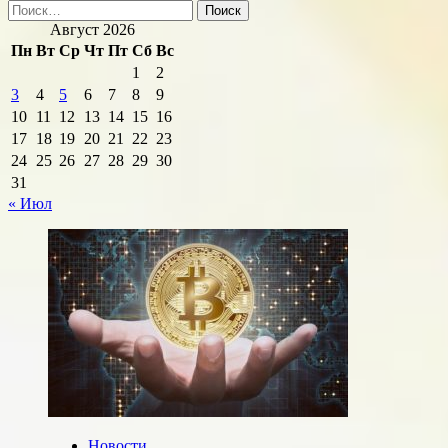
Найти:
о
записей
Кредит
Август 2026
по
Пн
Вт
Ср
Чт
Пт
Сб
Вс
целевому
1
2
назначению
3
4
5
6
7
8
9
это
10
11
12
13
14
15
16
17
18
19
20
21
22
23
24
25
26
27
28
29
30
31
« Июл
Новости