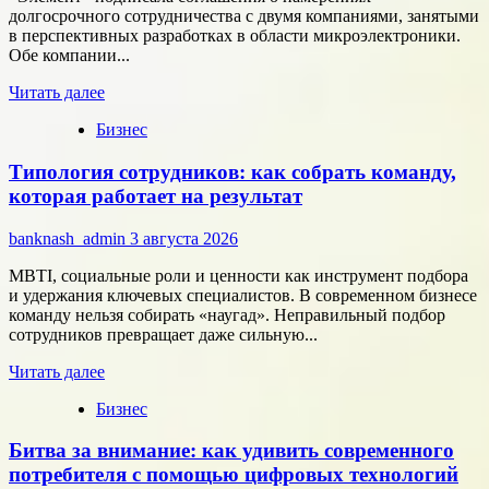
долгосрочного сотрудничества с двумя компаниями, занятыми
в перспективных разработках в области микроэлектроники.
Обе компании...
Прочитать
Читать далее
больше
Бизнес
о
Группа
Типология сотрудников: как собрать команду,
компаний
«Элемент»
которая работает на результат
развивает
сотрудничество
banknash_admin
3 августа 2026
с
центрами
MBTI, социальные роли и ценности как инструмент подбора
разработки
и удержания ключевых специалистов. В современном бизнесе
в
команду нельзя собирать «наугад». Неправильный подбор
области
сотрудников превращает даже сильную...
микроэлектроники
Прочитать
Читать далее
больше
Бизнес
о
Типология
Битва за внимание: как удивить современного
сотрудников:
как
потребителя с помощью цифровых технологий
собрать