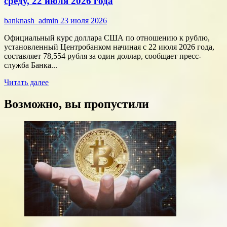
среду, 22 июля 2026 года
против
переплат
banknash_admin
23 июля 2026
Официальный курс доллара США по отношению к рублю,
установленный Центробанком начиная с 22 июля 2026 года,
составляет 78,554 рубля за один доллар, сообщает пресс-
служба Банка...
Прочитать
Читать далее
больше
о
Возможно, вы пропустили
Курсы
доллара
и
евро,
установленные
ЦБ
РФ
на
среду,
22
июля
2026
года