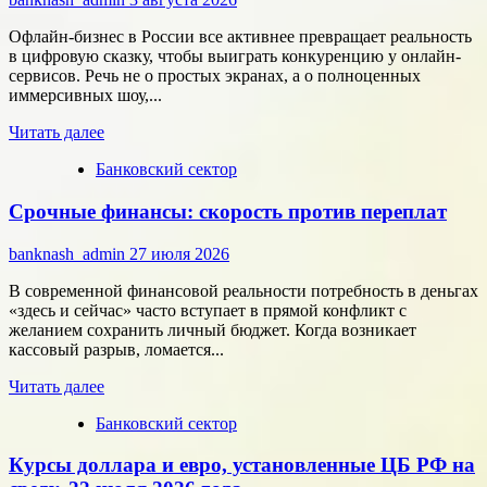
которая
работает
Офлайн-бизнес в России все активнее превращает реальность
на
в цифровую сказку, чтобы выиграть конкуренцию у онлайн-
результат
сервисов. Речь не о простых экранах, а о полноценных
иммерсивных шоу,...
Прочитать
Читать далее
больше
Банковский сектор
о
Битва
Срочные финансы: скорость против переплат
за
внимание:
как
banknash_admin
27 июля 2026
удивить
современного
В современной финансовой реальности потребность в деньгах
потребителя
«здесь и сейчас» часто вступает в прямой конфликт с
с
желанием сохранить личный бюджет. Когда возникает
помощью
кассовый разрыв, ломается...
цифровых
Прочитать
технологий
Читать далее
больше
Банковский сектор
о
Срочные
Курсы доллара и евро, установленные ЦБ РФ на
финансы:
скорость