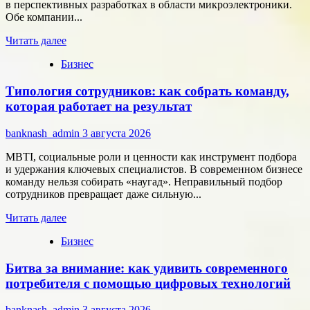
в перспективных разработках в области микроэлектроники.
Обе компании...
Прочитать
Читать далее
больше
Бизнес
о
Группа
Типология сотрудников: как собрать команду,
компаний
«Элемент»
которая работает на результат
развивает
сотрудничество
banknash_admin
3 августа 2026
с
центрами
MBTI, социальные роли и ценности как инструмент подбора
разработки
и удержания ключевых специалистов. В современном бизнесе
в
команду нельзя собирать «наугад». Неправильный подбор
области
сотрудников превращает даже сильную...
микроэлектроники
Прочитать
Читать далее
больше
Бизнес
о
Типология
Битва за внимание: как удивить современного
сотрудников:
как
потребителя с помощью цифровых технологий
собрать
команду,
banknash_admin
3 августа 2026