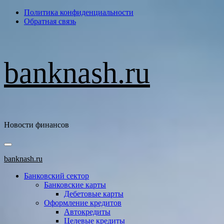
Перейти
Политика конфиденциальности
к
Обратная связь
содержимому
banknash.ru
Новости финансов
Основное
меню
banknash.ru
Банковский сектор
Банковские карты
Дебетовые карты
Оформление кредитов
Автокредиты
Целевые кредиты