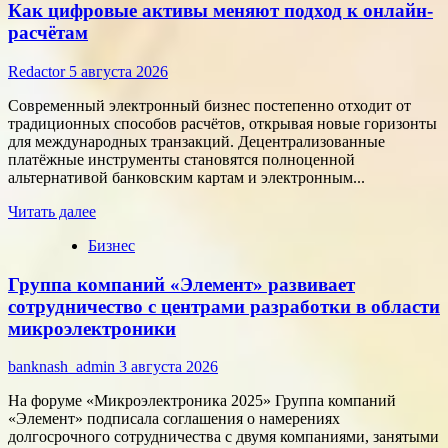
Как цифровые активы меняют подход к онлайн-
расчётам
Redactor
5 августа 2026
Современный электронный бизнес постепенно отходит от
традиционных способов расчётов, открывая новые горизонты
для международных транзакций. Децентрализованные
платёжные инструменты становятся полноценной
альтернативой банковским картам и электронным...
Прочитать
Читать далее
больше
Бизнес
о
Как
Группа компаний «Элемент» развивает
цифровые
активы
сотрудничество с центрами разработки в области
меняют
микроэлектроники
подход
к
banknash_admin
3 августа 2026
онлайн-
расчётам
На форуме «Микроэлектроника 2025» Группа компаний
«Элемент» подписала соглашения о намерениях
долгосрочного сотрудничества с двумя компаниями, занятыми