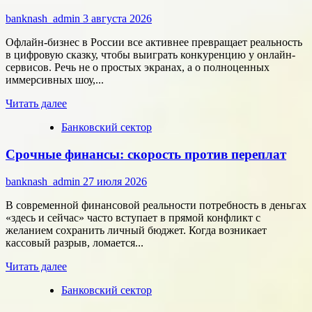
собрать
команду,
banknash_admin
3 августа 2026
которая
работает
Офлайн-бизнес в России все активнее превращает реальность
на
в цифровую сказку, чтобы выиграть конкуренцию у онлайн-
результат
сервисов. Речь не о простых экранах, а о полноценных
иммерсивных шоу,...
Прочитать
Читать далее
больше
Банковский сектор
о
Битва
Срочные финансы: скорость против переплат
за
внимание:
как
banknash_admin
27 июля 2026
удивить
современного
В современной финансовой реальности потребность в деньгах
потребителя
«здесь и сейчас» часто вступает в прямой конфликт с
с
желанием сохранить личный бюджет. Когда возникает
помощью
кассовый разрыв, ломается...
цифровых
Прочитать
технологий
Читать далее
больше
Банковский сектор
о
Срочные