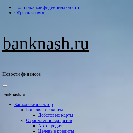
Перейти
Политика конфиденциальности
к
Обратная связь
содержимому
banknash.ru
Новости финансов
Основное
меню
banknash.ru
Банковский сектор
Банковские карты
Дебетовые карты
Оформление кредитов
Автокредиты
Целевые кредиты