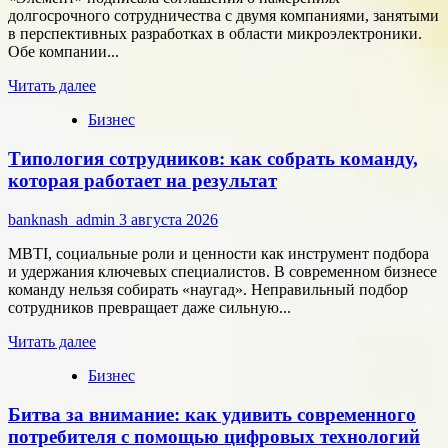
долгосрочного сотрудничества с двумя компаниями, занятыми
в перспективных разработках в области микроэлектроники.
Обе компании...
Прочитать
Читать далее
больше
Бизнес
о
Группа
Типология сотрудников: как собрать команду,
компаний
«Элемент»
которая работает на результат
развивает
сотрудничество
banknash_admin
3 августа 2026
с
центрами
MBTI, социальные роли и ценности как инструмент подбора
разработки
и удержания ключевых специалистов. В современном бизнесе
в
команду нельзя собирать «наугад». Неправильный подбор
области
сотрудников превращает даже сильную...
микроэлектроники
Прочитать
Читать далее
больше
Бизнес
о
Типология
Битва за внимание: как удивить современного
сотрудников:
как
потребителя с помощью цифровых технологий