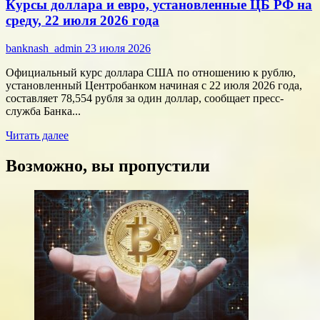
Курсы доллара и евро, установленные ЦБ РФ на
финансы:
скорость
среду, 22 июля 2026 года
против
переплат
banknash_admin
23 июля 2026
Официальный курс доллара США по отношению к рублю,
установленный Центробанком начиная с 22 июля 2026 года,
составляет 78,554 рубля за один доллар, сообщает пресс-
служба Банка...
Прочитать
Читать далее
больше
о
Возможно, вы пропустили
Курсы
доллара
и
евро,
установленные
ЦБ
РФ
на
среду,
22
июля
2026