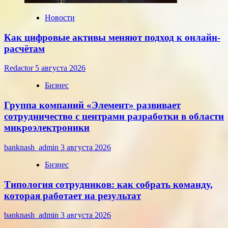
года
Новости
Как цифровые активы меняют подход к онлайн-
расчётам
Redactor
5 августа 2026
Бизнес
Группа компаний «Элемент» развивает
сотрудничество с центрами разработки в области
микроэлектроники
banknash_admin
3 августа 2026
Бизнес
Типология сотрудников: как собрать команду,
которая работает на результат
banknash_admin
3 августа 2026