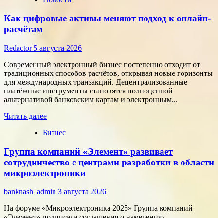
Как цифровые активы меняют подход к онлайн-
расчётам
Redactor
5 августа 2026
Современный электронный бизнес постепенно отходит от
традиционных способов расчётов, открывая новые горизонты
для международных транзакций. Децентрализованные
платёжные инструменты становятся полноценной
альтернативой банковским картам и электронным...
Прочитать
Читать далее
больше
Бизнес
о
Как
Группа компаний «Элемент» развивает
цифровые
активы
сотрудничество с центрами разработки в области
меняют
микроэлектроники
подход
к
banknash_admin
3 августа 2026
онлайн-
расчётам
На форуме «Микроэлектроника 2025» Группа компаний
«Элемент» подписала соглашения о намерениях