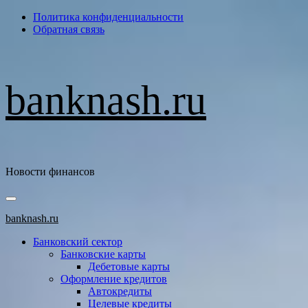
Перейти
Политика конфиденциальности
к
Обратная связь
содержимому
banknash.ru
Новости финансов
Основное
меню
banknash.ru
Банковский сектор
Банковские карты
Дебетовые карты
Оформление кредитов
Автокредиты
Целевые кредиты