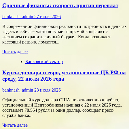
Срочные финансы: скорость против переплат
за
внимание:
как
banknash_admin
27 июля 2026
удивить
современного
В современной финансовой реальности потребность в деньгах
потребителя
«здесь и сейчас» часто вступает в прямой конфликт с
с
желанием сохранить личный бюджет. Когда возникает
помощью
кассовый разрыв, ломается...
цифровых
Прочитать
технологий
Читать далее
больше
Банковский сектор
о
Срочные
Курсы доллара и евро, установленные ЦБ РФ на
финансы:
скорость
среду, 22 июля 2026 года
против
переплат
banknash_admin
23 июля 2026
Официальный курс доллара США по отношению к рублю,
установленный Центробанком начиная с 22 июля 2026 года,
составляет 78,554 рубля за один доллар, сообщает пресс-
служба Банка...
Прочитать
Читать далее