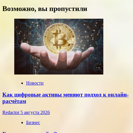
больше
о
Возможно, вы пропустили
Курсы
доллара
и
евро,
установленные
ЦБ
РФ
на
среду,
22
июля
2026
года
Новости
Как цифровые активы меняют подход к онлайн-
расчётам
Redactor
5 августа 2026
Бизнес