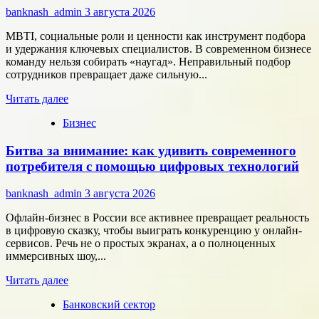
сотрудничество
banknash_admin
3 августа 2026
с
центрами
MBTI, социальные роли и ценности как инструмент подбора
разработки
и удержания ключевых специалистов. В современном бизнесе
в
команду нельзя собирать «наугад». Неправильный подбор
области
сотрудников превращает даже сильную...
микроэлектроники
Прочитать
Читать далее
больше
Бизнес
о
Типология
Битва за внимание: как удивить современного
сотрудников:
как
потребителя с помощью цифровых технологий
собрать
команду,
banknash_admin
3 августа 2026
которая
работает
Офлайн-бизнес в России все активнее превращает реальность
на
в цифровую сказку, чтобы выиграть конкуренцию у онлайн-
результат
сервисов. Речь не о простых экранах, а о полноценных
иммерсивных шоу,...
Прочитать
Читать далее
больше
Банковский сектор
о
Битва