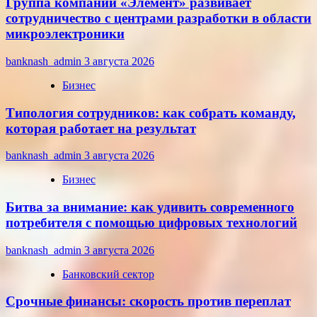
Группа компаний «Элемент» развивает
сотрудничество с центрами разработки в области
микроэлектроники
banknash_admin
3 августа 2026
Бизнес
Типология сотрудников: как собрать команду,
которая работает на результат
banknash_admin
3 августа 2026
Бизнес
Битва за внимание: как удивить современного
потребителя с помощью цифровых технологий
banknash_admin
3 августа 2026
Банковский сектор
Срочные финансы: скорость против переплат