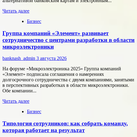
альтернативой банковским картам и электронным...
Прочитать
Читать далее
больше
Бизнес
о
Как
Группа компаний «Элемент» развивает
цифровые
активы
сотрудничество с центрами разработки в области
меняют
микроэлектроники
подход
к
banknash_admin
3 августа 2026
онлайн-
расчётам
На форуме «Микроэлектроника 2025» Группа компаний
«Элемент» подписала соглашения о намерениях
долгосрочного сотрудничества с двумя компаниями, занятыми
в перспективных разработках в области микроэлектроники.
Обе компании...
Прочитать
Читать далее
больше
Бизнес
о
Группа
Типология сотрудников: как собрать команду,
компаний
«Элемент»
которая работает на результат
развивает